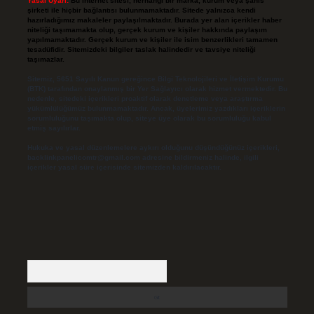
Yasal Uyarı:
Bu internet sitesi, herhangi bir marka, kurum veya şahıs
şirketi ile hiçbir bağlantısı bulunmamaktadır. Sitede yalnızca kendi
hazırladığımız makaleler paylaşılmaktadır. Burada yer alan içerikler haber
niteliği taşımamakta olup, gerçek kurum ve kişiler hakkında paylaşım
yapılmamaktadır. Gerçek kurum ve kişiler ile isim benzerlikleri tamamen
tesadüfidir. Sitemizdeki bilgiler taslak halindedir ve tavsiye niteliği
taşımazlar.
Sitemiz, 5651 Sayılı Kanun gereğince Bilgi Teknolojileri ve İletişim Kurumu
(BTK) tarafından onaylanmış bir Yer Sağlayıcı olarak hizmet vermektedir. Bu
nedenle, sitedeki içerikleri proaktif olarak denetleme veya araştırma
yükümlülüğümüz bulunmamaktadır. Ancak, üyelerimiz yazdıkları içeriklerin
sorumluluğunu taşımakta olup, siteye üye olarak bu sorumluluğu kabul
etmiş sayılırlar.
Hukuka ve yasal düzenlemelere aykırı olduğunu düşündüğünüz içerikleri,
backlinkpanelicomtr@gmail.com
adresine bildirmeniz halinde, ilgili
içerikler yasal süre içerisinde sitemizden kaldırılacaktır.
Arama