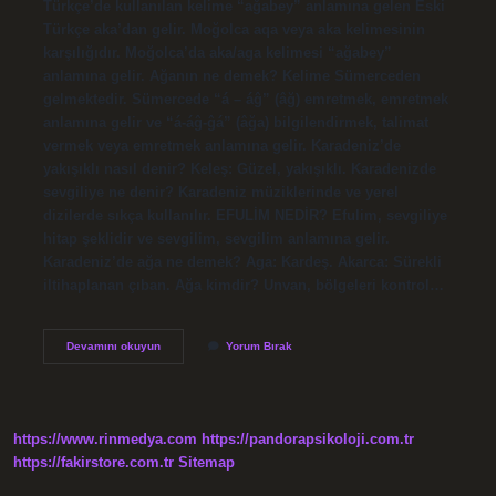
Türkçe’de kullanılan kelime “ağabey” anlamına gelen Eski
Türkçe aka’dan gelir. Moğolca aqa veya aka kelimesinin
karşılığıdır. Moğolca’da aka/aga kelimesi “ağabey”
anlamına gelir. Ağanın ne demek? Kelime Sümerceden
gelmektedir. Sümercede “á – áĝ” (âğ) emretmek, emretmek
anlamına gelir ve “á-áĝ-ĝá” (âğa) bilgilendirmek, talimat
vermek veya emretmek anlamına gelir. Karadeniz’de
yakışıklı nasıl denir? Keleş: Güzel, yakışıklı. Karadenizde
sevgiliye ne denir? Karadeniz müziklerinde ve yerel
dizilerde sıkça kullanılır. EFULİM NEDİR? Efulim, sevgiliye
hitap şeklidir ve sevgilim, sevgilim anlamına gelir.
Karadeniz’de ağa ne demek? Aga: Kardeş. Akarca: Sürekli
iltihaplanan çıban. Ağa kimdir? Unvan, bölgeleri kontrol…
Ağa
Devamını okuyun
Yorum Bırak
Ne
Demek
Karadeniz
https://www.rinmedya.com
https://pandorapsikoloji.com.tr
https://fakirstore.com.tr
Sitemap