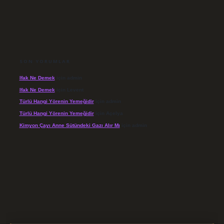
SON YORUMLAR
Ifak Ne Demek
için
admin
Ifak Ne Demek
için
Levent
Türlü Hangi Yörenin Yemeğidir
için
admin
Türlü Hangi Yörenin Yemeğidir
için
Açelya
Kimyon Çayı Anne Sütündeki Gazı Alır Mı
için
admin
/elexbett.net/
betexper.xyz