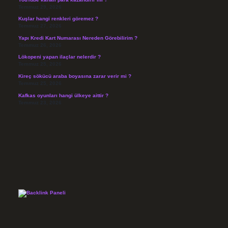
Temmuz 29, 2026
Kuşlar hangi renkleri göremez ?
Temmuz 27, 2026
Yapı Kredi Kart Numarası Nereden Görebilirim ?
Temmuz 26, 2026
Lökopeni yapan ilaçlar nelerdir ?
Temmuz 25, 2026
Kireç sökücü araba boyasına zarar verir mi ?
Temmuz 25, 2026
Kafkas oyunları hangi ülkeye aittir ?
Temmuz 23, 2026