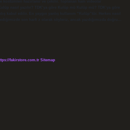
 kostümleri hazırlanır ve çekilir. Toplanan ham videolar
. Kulüp nasıl yazılır? TDK’ya göre Kulüp mü Kulüp mü? TDK’ya göre
lış kabul edilir. En yaygın yanlış kullanım “Kulüp”tür. Herkes nasıl
öylediğimizde son harfi z olarak söyleriz, ancak yazdığımızda doğru…
ttps://fakirstore.com.tr
Sitemap