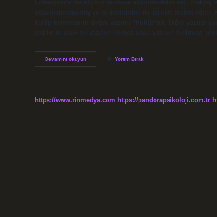
Lokasyonda sanatçının ve varsa aktör/modelin saç, makyaj ve
düzenleme/montaj ve renklendirme ile birlikte teslim edilir
kulüp kelimesinin doğru yazımı “Kulüp”tür. Diğer yazılar yan
yazılır birleşik mi yazılır? Herkez nasıl yazılır? Kelimeyi s
Klibi
Devamını okuyun
Yorum Bırak
Nasıl
Yazılır
https://www.rinmedya.com
https://pandorapsikoloji.com.tr
h