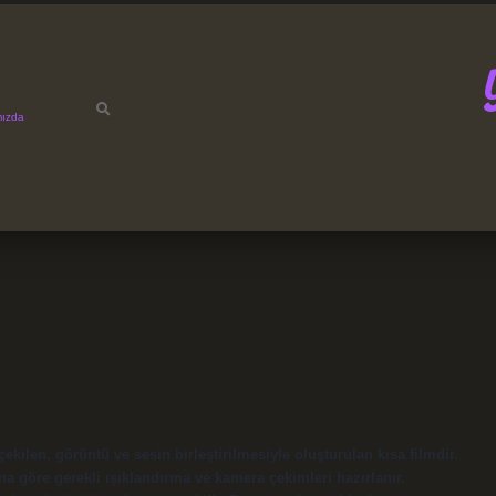
mızda
ekilen, görüntü ve sesin birleştirilmesiyle oluşturulan kısa filmdir.
ona göre gerekli ışıklandırma ve kamera çekimleri hazırlanır.