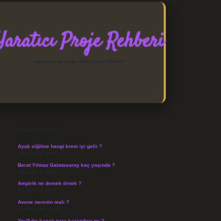
Yaratıcı Proje Rehberi
Hayalleri gerçeğe dönüştüren fikirler!
SIDEBAR
https://elexbett.net/
betexper
SON YAZILAR
Ayak siğiline hangi krem iyi gelir ?
Ağustos 5, 2026
Berat Yılmaz Galatasaray kaç yaşında ?
Ağustos 4, 2026
Ampirik ne demek örnek ?
Ağustos 4, 2026
Avene nerenin malı ?
Temmuz 30, 2026
YouTube kanalı para kazandırır mı ?