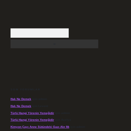
Arama
SON YORUMLAR
Ifak Ne Demek
için
admin
Ifak Ne Demek
için
Levent
Türlü Hangi Yörenin Yemeğidir
için
admin
Türlü Hangi Yörenin Yemeğidir
için
Açelya
Kimyon Çayı Anne Sütündeki Gazı Alır Mı
için
admin