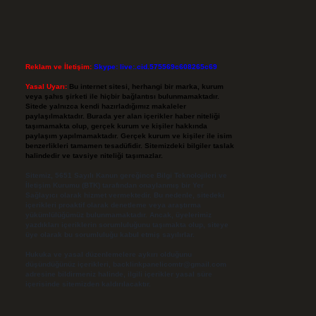
Reklam ve İletişim:
Skype: live:.cid.575569c608265c69
Yasal Uyarı:
Bu internet sitesi, herhangi bir marka, kurum
veya şahıs şirketi ile hiçbir bağlantısı bulunmamaktadır.
Sitede yalnızca kendi hazırladığımız makaleler
paylaşılmaktadır. Burada yer alan içerikler haber niteliği
taşımamakta olup, gerçek kurum ve kişiler hakkında
paylaşım yapılmamaktadır. Gerçek kurum ve kişiler ile isim
benzerlikleri tamamen tesadüfidir. Sitemizdeki bilgiler taslak
halindedir ve tavsiye niteliği taşımazlar.
Sitemiz, 5651 Sayılı Kanun gereğince Bilgi Teknolojileri ve
İletişim Kurumu (BTK) tarafından onaylanmış bir Yer
Sağlayıcı olarak hizmet vermektedir. Bu nedenle, sitedeki
içerikleri proaktif olarak denetleme veya araştırma
yükümlülüğümüz bulunmamaktadır. Ancak, üyelerimiz
yazdıkları içeriklerin sorumluluğunu taşımakta olup, siteye
üye olarak bu sorumluluğu kabul etmiş sayılırlar.
Hukuka ve yasal düzenlemelere aykırı olduğunu
düşündüğünüz içerikleri,
backlinkpanelicomtr@gmail.com
adresine bildirmeniz halinde, ilgili içerikler yasal süre
içerisinde sitemizden kaldırılacaktır.