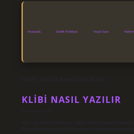
Anasayfa
Gizlilik Politikası
Yasal Uyarı
Hakkı
ETIKET:
EGZOZ NASIL YAZILIR TDK
KLIBI NASIL YAZILIR
Tarih: Ekim 24, 2024
Klip neye denir? Video klip, reklam veya sanatsal amaçlarla ç
Klip çekimi nasıl yapılır? Klip çekimi için belirlenen lokasy