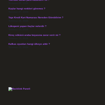
Temmuz 29, 2026
Kuşlar hangi renkleri göremez ?
Temmuz 27, 2026
Yapı Kredi Kart Numarası Nereden Görebilirim ?
Temmuz 26, 2026
Lökopeni yapan ilaçlar nelerdir ?
Temmuz 25, 2026
Kireç sökücü araba boyasına zarar verir mi ?
Temmuz 25, 2026
Kafkas oyunları hangi ülkeye aittir ?
Temmuz 23, 2026