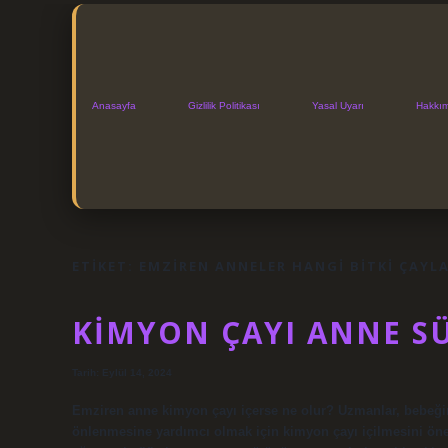
Anasayfa
Gizlilik Politikası
Yasal Uyarı
Hakkı
ETIKET:
EMZIREN ANNELER HANGI BITKI ÇAYLA
KIMYON ÇAYI ANNE SÜ
Tarih: Eylül 14, 2024
Emziren anne kimyon çayı içerse ne olur? Uzmanlar, bebe
önlenmesine yardımcı olmak için kimyon çayı içilmesini öner