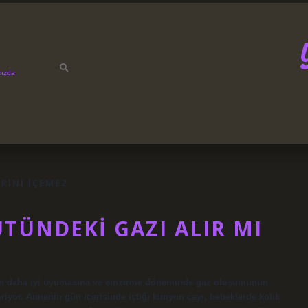
mızda
RINI IÇEMEZ
TÜNDEKI GAZI ALIR MI
ğin daha iyi uyumasına ve emzirme döneminde gaz oluşumunun
iyor. Annenin gün içerisinde içtiği kimyon çayı, bebeklerde kolik