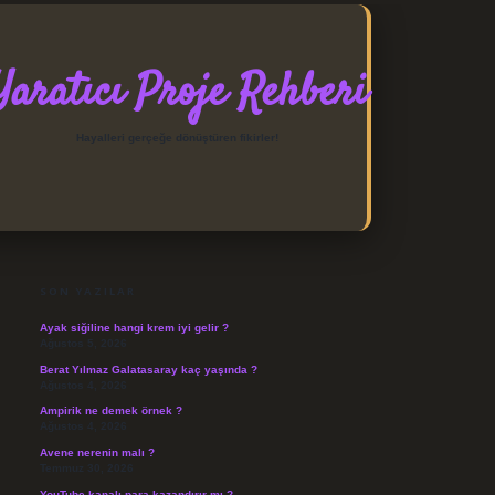
Yaratıcı Proje Rehberi
Hayalleri gerçeğe dönüştüren fikirler!
SIDEBAR
https://elexbett.net/
betexpe
SON YAZILAR
Ayak siğiline hangi krem iyi gelir ?
Ağustos 5, 2026
Berat Yılmaz Galatasaray kaç yaşında ?
Ağustos 4, 2026
Ampirik ne demek örnek ?
Ağustos 4, 2026
Avene nerenin malı ?
Temmuz 30, 2026
YouTube kanalı para kazandırır mı ?