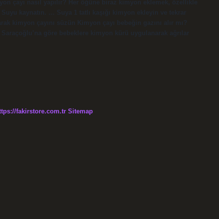
imyon çayı nasıl yapılır? Her öğüne biraz kimyon eklemek, özellikle
 Suyu kaynatın. … Suya 1 tatlı kaşığı kimyon ekleyin ve tekrar
narak kimyon çayını süzün Kimyon çayı bebeğin gazını alır mı?
r Saraçoğlu’na göre bebeklere kimyon kürü uygulanarak ağrılar
ttps://fakirstore.com.tr
Sitemap