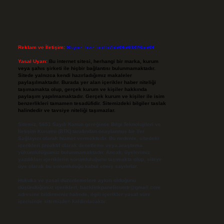
Reklam ve İletişim:
Skype: live:.cid.575569c608265c69
Yasal Uyarı:
Bu internet sitesi, herhangi bir marka, kurum
veya şahıs şirketi ile hiçbir bağlantısı bulunmamaktadır.
Sitede yalnızca kendi hazırladığımız makaleler
paylaşılmaktadır. Burada yer alan içerikler haber niteliği
taşımamakta olup, gerçek kurum ve kişiler hakkında
paylaşım yapılmamaktadır. Gerçek kurum ve kişiler ile isim
benzerlikleri tamamen tesadüfidir. Sitemizdeki bilgiler taslak
halindedir ve tavsiye niteliği taşımazlar.
Sitemiz, 5651 Sayılı Kanun gereğince Bilgi Teknolojileri ve
İletişim Kurumu (BTK) tarafından onaylanmış bir Yer
Sağlayıcı olarak hizmet vermektedir. Bu nedenle, sitedeki
içerikleri proaktif olarak denetleme veya araştırma
yükümlülüğümüz bulunmamaktadır. Ancak, üyelerimiz
yazdıkları içeriklerin sorumluluğunu taşımakta olup, siteye
üye olarak bu sorumluluğu kabul etmiş sayılırlar.
Hukuka ve yasal düzenlemelere aykırı olduğunu
düşündüğünüz içerikleri,
backlinkpanelicomtr@gmail.com
adresine bildirmeniz halinde, ilgili içerikler yasal süre
içerisinde sitemizden kaldırılacaktır.