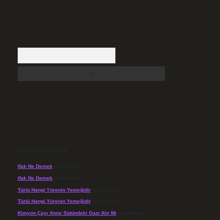
Arama
SON YORUMLAR
Ifak Ne Demek
için
admin
Ifak Ne Demek
için
Levent
Türlü Hangi Yörenin Yemeğidir
için
admin
Türlü Hangi Yörenin Yemeğidir
için
Açelya
Kimyon Çayı Anne Sütündeki Gazı Alır Mı
için
admin