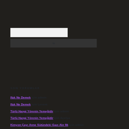
Arama
SON YORUMLAR
Ifak Ne Demek
için
admin
Ifak Ne Demek
için
Levent
Türlü Hangi Yörenin Yemeğidir
için
admin
Türlü Hangi Yörenin Yemeğidir
için
Açelya
Kimyon Çayı Anne Sütündeki Gazı Alır Mı
için
admin