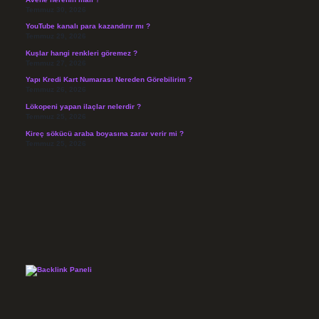
Temmuz 30, 2026
YouTube kanalı para kazandırır mı ?
Temmuz 29, 2026
Kuşlar hangi renkleri göremez ?
Temmuz 27, 2026
Yapı Kredi Kart Numarası Nereden Görebilirim ?
Temmuz 26, 2026
Lökopeni yapan ilaçlar nelerdir ?
Temmuz 25, 2026
Kireç sökücü araba boyasına zarar verir mi ?
Temmuz 25, 2026