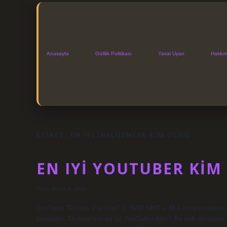
Anasayfa
Gizlilik Politikası
Yasal Uyarı
Hakkı
ETIKET:
EN IYI INFLUENCER KIM OLDU
EN IYI YOUTUBER KIM
Tarih: Aralık 1, 2024
YouTube Türkiye 1’si kim? 1. BAD SHIT – 48.1 milyon abo
kanalıdır. Türkiye’nin en iyi YouTuber kim? En çok aboneye 