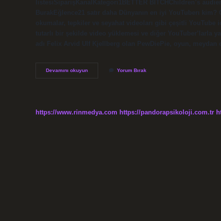
listesiSiparişKanalKategori1BETTER BITCHChildren’s audi
BurakEğlence21 satır daha Dünyanın en iyi YouTuberı kim? G
okumalar, tepkiler ve seyahat videoları gibi çeşitli YouTube i
tutarlı bir şekilde video yüklemesi ve diğer YouTuber’larla y
adı Felix Arvid Ulf Kjellberg olan PewDiePie, oyun, meydan 
En
Devamını okuyun
Yorum Bırak
Iyi
Youtuber
Kim
https://www.rinmedya.com
https://pandorapsikoloji.com.tr
h