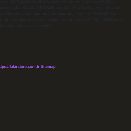
ence2netd MusicMusic3Koray ZeynepChildren’s audience4CZN
erçek adı Felix Arvid Ulf Kjellberg olan PewDiePie, oyun, meydan
çerikleriyle tanınan tanınmış bir çevrimiçi kişiliktir. PewDiePie’nin
aptığı işbirlikleri başarısına katkıda bulunmuştur.27 Eylül 2024Gerçek
okumalar, tepkiler ve seyahat…
ttps://fakirstore.com.tr
Sitemap