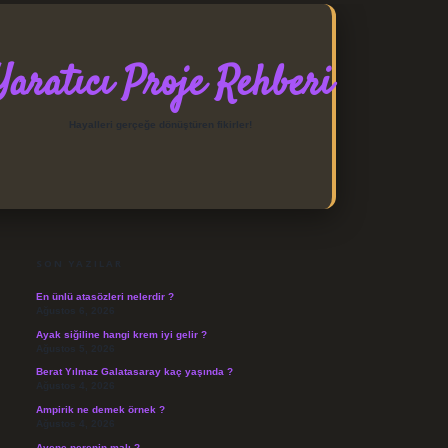
Yaratıcı Proje Rehberi
Hayalleri gerçeğe dönüştüren fikirler!
SIDEBAR
SON YAZILAR
En ünlü atasözleri nelerdir ?
Ağustos 6, 2026
Ayak siğiline hangi krem iyi gelir ?
Ağustos 5, 2026
Berat Yılmaz Galatasaray kaç yaşında ?
Ağustos 4, 2026
Ampirik ne demek örnek ?
Ağustos 4, 2026
Avene nerenin malı ?