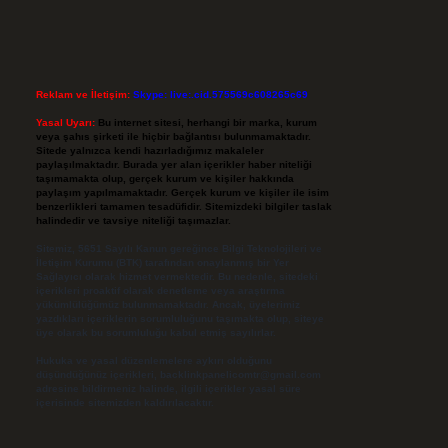
Reklam ve İletişim:
Skype: live:.cid.575569c608265c69
Yasal Uyarı:
Bu internet sitesi, herhangi bir marka, kurum
veya şahıs şirketi ile hiçbir bağlantısı bulunmamaktadır.
Sitede yalnızca kendi hazırladığımız makaleler
paylaşılmaktadır. Burada yer alan içerikler haber niteliği
taşımamakta olup, gerçek kurum ve kişiler hakkında
paylaşım yapılmamaktadır. Gerçek kurum ve kişiler ile isim
benzerlikleri tamamen tesadüfidir. Sitemizdeki bilgiler taslak
halindedir ve tavsiye niteliği taşımazlar.
Sitemiz, 5651 Sayılı Kanun gereğince Bilgi Teknolojileri ve
İletişim Kurumu (BTK) tarafından onaylanmış bir Yer
Sağlayıcı olarak hizmet vermektedir. Bu nedenle, sitedeki
içerikleri proaktif olarak denetleme veya araştırma
yükümlülüğümüz bulunmamaktadır. Ancak, üyelerimiz
yazdıkları içeriklerin sorumluluğunu taşımakta olup, siteye
üye olarak bu sorumluluğu kabul etmiş sayılırlar.
Hukuka ve yasal düzenlemelere aykırı olduğunu
düşündüğünüz içerikleri,
backlinkpanelicomtr@gmail.com
adresine bildirmeniz halinde, ilgili içerikler yasal süre
içerisinde sitemizden kaldırılacaktır.