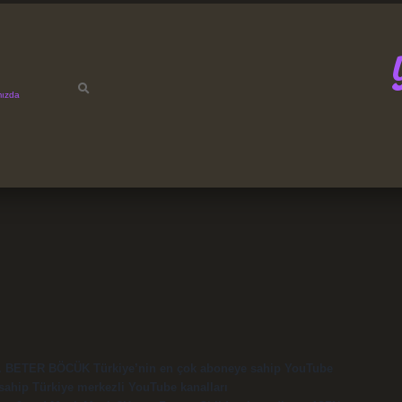
mızda
ne. BETER BÖCÜK Türkiye’nin en çok aboneye sahip YouTube
sahip Türkiye merkezli YouTube kanalları