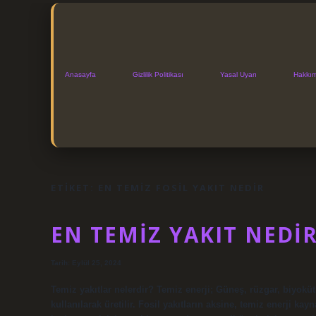
Anasayfa
Gizlilik Politikası
Yasal Uyarı
Hakkı
ETIKET:
EN TEMIZ FOSIL YAKIT NEDIR
EN TEMIZ YAKIT NEDI
Tarih: Eylül 25, 2024
Temiz yakıtlar nelerdir? Temiz enerji; Güneş, rüzgar, biyokütl
kullanılarak üretilir. Fosil yakıtların aksine, temiz enerji 