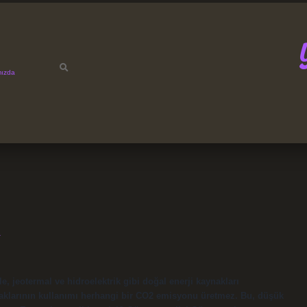
mızda
R
e, jeotermal ve hidroelektrik gibi doğal enerji kaynakları
kaynaklarının kullanımı herhangi bir CO2 emisyonu üretmez. Bu, düşük