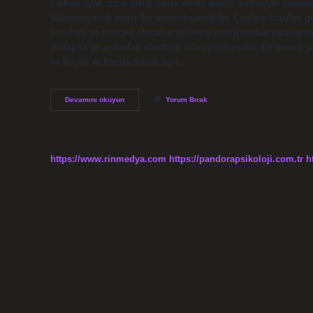
karbon ayak izine sahip çevre dostu enerji üretimiyle sonuçl
tükenmeyecek temiz bir enerji kaynağıdır. Çatılara kurulan gü
kurulum ve maliyet olmadan güneşin enerjisinden yararlanm
voltajına ve ardından elektriğe dönüştürmesidir. En zararlı ya
ve büyük miktarda toksik ağır…
En
Devamını okuyun
Yorum Bırak
Temiz
Yakıt
Nedir
https://www.rinmedya.com
https://pandorapsikoloji.com.tr
h