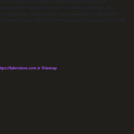
anır. En temiz enerji hangisi? Güneş enerjisi Güneş, asla
neş panelleri veya güneş enerjili su ısıtıcıları sayesinde, ek
ak mümkündür. Bunun nedeni, güneş panellerinin ışığı elektrik
kıt nedir? Kömür, diğer fosil yakıtlara kıyasla yüksek karbon içeriği
ttps://fakirstore.com.tr
Sitemap