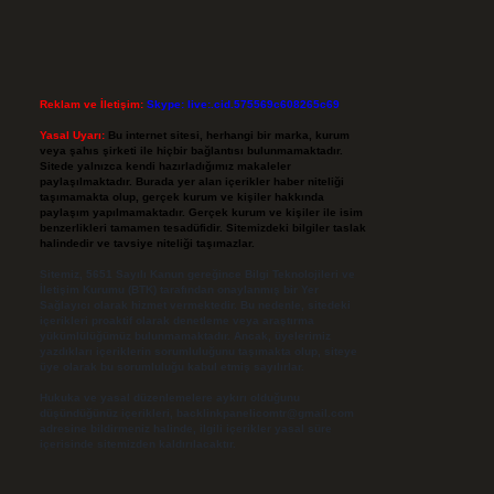
Reklam ve İletişim:
Skype: live:.cid.575569c608265c69
Yasal Uyarı:
Bu internet sitesi, herhangi bir marka, kurum
veya şahıs şirketi ile hiçbir bağlantısı bulunmamaktadır.
Sitede yalnızca kendi hazırladığımız makaleler
paylaşılmaktadır. Burada yer alan içerikler haber niteliği
taşımamakta olup, gerçek kurum ve kişiler hakkında
paylaşım yapılmamaktadır. Gerçek kurum ve kişiler ile isim
benzerlikleri tamamen tesadüfidir. Sitemizdeki bilgiler taslak
halindedir ve tavsiye niteliği taşımazlar.
Sitemiz, 5651 Sayılı Kanun gereğince Bilgi Teknolojileri ve
İletişim Kurumu (BTK) tarafından onaylanmış bir Yer
Sağlayıcı olarak hizmet vermektedir. Bu nedenle, sitedeki
içerikleri proaktif olarak denetleme veya araştırma
yükümlülüğümüz bulunmamaktadır. Ancak, üyelerimiz
yazdıkları içeriklerin sorumluluğunu taşımakta olup, siteye
üye olarak bu sorumluluğu kabul etmiş sayılırlar.
Hukuka ve yasal düzenlemelere aykırı olduğunu
düşündüğünüz içerikleri,
backlinkpanelicomtr@gmail.com
adresine bildirmeniz halinde, ilgili içerikler yasal süre
içerisinde sitemizden kaldırılacaktır.