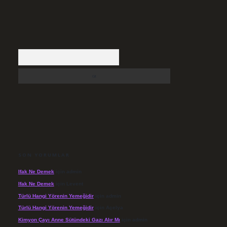
Arama
SON YORUMLAR
Ifak Ne Demek
için
admin
Ifak Ne Demek
için
Levent
Türlü Hangi Yörenin Yemeğidir
için
admin
Türlü Hangi Yörenin Yemeğidir
için
Açelya
Kimyon Çayı Anne Sütündeki Gazı Alır Mı
için
admin