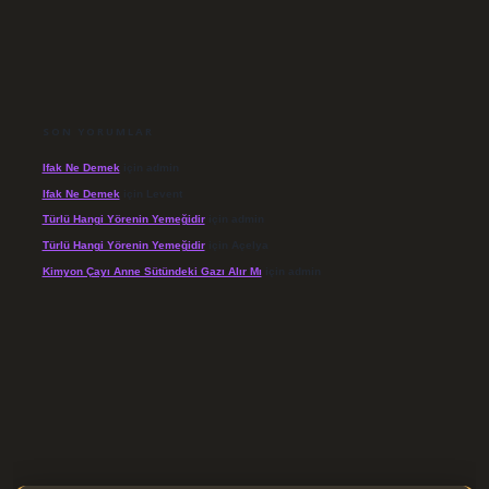
SON YORUMLAR
Ifak Ne Demek
için
admin
Ifak Ne Demek
için
Levent
Türlü Hangi Yörenin Yemeğidir
için
admin
Türlü Hangi Yörenin Yemeğidir
için
Açelya
Kimyon Çayı Anne Sütündeki Gazı Alır Mı
için
admin
/elexbett.net/
betexper.xyz