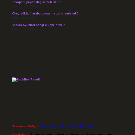
Lökopeni yapan ilaçlar nelerdir ?
Temmuz 25, 2026
Kireç sökücü araba boyasına zarar verir mi ?
Temmuz 25, 2026
Kafkas oyunları hangi ülkeye aittir ?
Temmuz 23, 2026
Reklam ve İletişim:
Skype: live:.cid.575569c608265c69
Yasal Uyarı:
Bu internet sitesi, herhangi bir marka, kurum veya şahıs