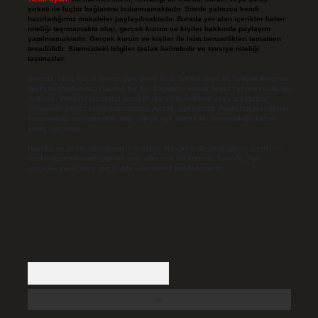
şirketi ile hiçbir bağlantısı bulunmamaktadır. Sitede yalnızca kendi
hazırladığımız makaleler paylaşılmaktadır. Burada yer alan içerikler haber
niteliği taşımamakta olup, gerçek kurum ve kişiler hakkında paylaşım
yapılmamaktadır. Gerçek kurum ve kişiler ile isim benzerlikleri tamamen
tesadüfidir. Sitemizdeki bilgiler taslak halindedir ve tavsiye niteliği
taşımazlar.
Sitemiz, 5651 Sayılı Kanun gereğince Bilgi Teknolojileri ve İletişim Kurumu
(BTK) tarafından onaylanmış bir Yer Sağlayıcı olarak hizmet vermektedir. Bu
nedenle, sitedeki içerikleri proaktif olarak denetleme veya araştırma
yükümlülüğümüz bulunmamaktadır. Ancak, üyelerimiz yazdıkları içeriklerin
sorumluluğunu taşımakta olup, siteye üye olarak bu sorumluluğu kabul
etmiş sayılırlar.
Hukuka ve yasal düzenlemelere aykırı olduğunu düşündüğünüz içerikleri,
backlinkpanelicomtr@gmail.com
adresine bildirmeniz halinde, ilgili
içerikler yasal süre içerisinde sitemizden kaldırılacaktır.
Arama