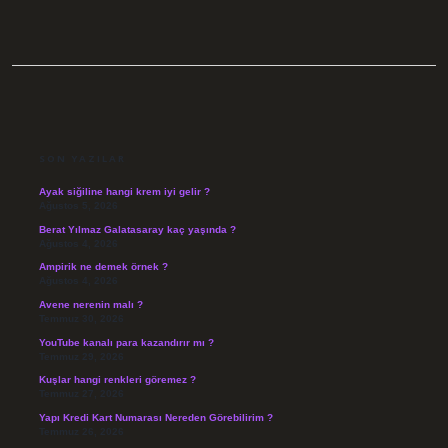
SIDEBAR
SON YAZILAR
Ayak siğiline hangi krem iyi gelir ?
Ağustos 5, 2026
Berat Yılmaz Galatasaray kaç yaşında ?
Ağustos 4, 2026
Ampirik ne demek örnek ?
Ağustos 4, 2026
Avene nerenin malı ?
Temmuz 30, 2026
YouTube kanalı para kazandırır mı ?
Temmuz 29, 2026
Kuşlar hangi renkleri göremez ?
Temmuz 27, 2026
Yapı Kredi Kart Numarası Nereden Görebilirim ?
Temmuz 26, 2026