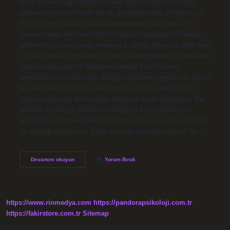
Esra Ezmeci Çapa yöntemi nasıl yapılır? Eşinizle veya
partnerinizle çok mutlu bir an geçirdiğinizde, örneğin çok
hoş bir yerde olduğunuzda, partnerinizin avucuna ve
omzuna veya boynuna hafif bir baskı uygulayın. Örneğin,
partnerinizin avucunun ortasına 3 saniye boyunca dört veya
beş kez baskı uygulamak bu anıyı sabitleyecektir. Çapalama
işlemi nasıl yapılır? Doğrama tekniği Esra Ezmeci
tarafından icat edilmiştir. Basitçe söylemek gerekirse, güzel
bir anda olduğunuzda, avucunuzun içiyle sevdiğinizin
omzuna üç veya dört saniye boyunca baskı uygulayın. Bu
şekilde, bu küçük baskılar sevdiğiniz kişiyi kendinize
bağlar. Esra Ezmeci hakkında konuşulacak konulardan biri
de yazdığı kitaplardır. Çapa ve tuzlu su nasıl yapılır? Bu…
Esra
Devamını okuyun
Yorum Bırak
Ezmeci
Çapa
Nasıl
Yapılır
https://www.rinmedya.com
https://pandorapsikoloji.com.tr
https://fakirstore.com.tr
Sitemap