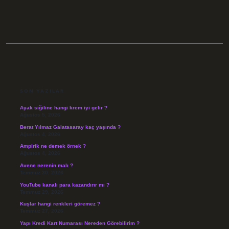
SIDEBAR
SON YAZILAR
Ayak siğiline hangi krem iyi gelir ?
Ağustos 5, 2026
Berat Yılmaz Galatasaray kaç yaşında ?
Ağustos 4, 2026
Ampirik ne demek örnek ?
Ağustos 4, 2026
Avene nerenin malı ?
Temmuz 30, 2026
YouTube kanalı para kazandırır mı ?
Temmuz 29, 2026
Kuşlar hangi renkleri göremez ?
Temmuz 27, 2026
Yapı Kredi Kart Numarası Nereden Görebilirim ?