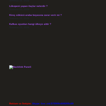
Temmuz 26, 2026
Lökopeni yapan ilaçlar nelerdir ?
Temmuz 25, 2026
Kireç sökücü araba boyasına zarar verir mi ?
Temmuz 25, 2026
Kafkas oyunları hangi ülkeye aittir ?
Temmuz 23, 2026
Reklam ve İletişim:
Skype: live:.cid.575569c608265c69