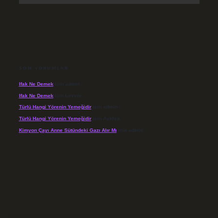
SON YORUMLAR
Ifak Ne Demek
için
admin
Ifak Ne Demek
için
Levent
Türlü Hangi Yörenin Yemeğidir
için
admin
Türlü Hangi Yörenin Yemeğidir
için
Açelya
Kimyon Çayı Anne Sütündeki Gazı Alır Mı
için
admin