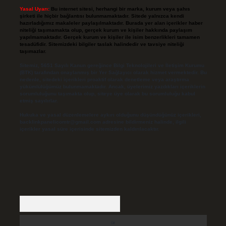
Yasal Uyarı:
Bu internet sitesi, herhangi bir marka, kurum veya şahıs
şirketi ile hiçbir bağlantısı bulunmamaktadır. Sitede yalnızca kendi
hazırladığımız makaleler paylaşılmaktadır. Burada yer alan içerikler haber
niteliği taşımamakta olup, gerçek kurum ve kişiler hakkında paylaşım
yapılmamaktadır. Gerçek kurum ve kişiler ile isim benzerlikleri tamamen
tesadüfidir. Sitemizdeki bilgiler taslak halindedir ve tavsiye niteliği
taşımazlar.
Sitemiz, 5651 Sayılı Kanun gereğince Bilgi Teknolojileri ve İletişim Kurumu
(BTK) tarafından onaylanmış bir Yer Sağlayıcı olarak hizmet vermektedir. Bu
nedenle, sitedeki içerikleri proaktif olarak denetleme veya araştırma
yükümlülüğümüz bulunmamaktadır. Ancak, üyelerimiz yazdıkları içeriklerin
sorumluluğunu taşımakta olup, siteye üye olarak bu sorumluluğu kabul
etmiş sayılırlar.
Hukuka ve yasal düzenlemelere aykırı olduğunu düşündüğünüz içerikleri,
backlinkpanelicomtr@gmail.com
adresine bildirmeniz halinde, ilgili
içerikler yasal süre içerisinde sitemizden kaldırılacaktır.
Arama