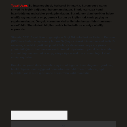
Yasal Uyarı:
Bu internet sitesi, herhangi bir marka, kurum veya şahıs
şirketi ile hiçbir bağlantısı bulunmamaktadır. Sitede yalnızca kendi
hazırladığımız makaleler paylaşılmaktadır. Burada yer alan içerikler haber
niteliği taşımamakta olup, gerçek kurum ve kişiler hakkında paylaşım
yapılmamaktadır. Gerçek kurum ve kişiler ile isim benzerlikleri tamamen
tesadüfidir. Sitemizdeki bilgiler taslak halindedir ve tavsiye niteliği
taşımazlar.
Sitemiz, 5651 Sayılı Kanun gereğince Bilgi Teknolojileri ve İletişim Kurumu
(BTK) tarafından onaylanmış bir Yer Sağlayıcı olarak hizmet vermektedir. Bu
nedenle, sitedeki içerikleri proaktif olarak denetleme veya araştırma
yükümlülüğümüz bulunmamaktadır. Ancak, üyelerimiz yazdıkları içeriklerin
sorumluluğunu taşımakta olup, siteye üye olarak bu sorumluluğu kabul
etmiş sayılırlar.
Hukuka ve yasal düzenlemelere aykırı olduğunu düşündüğünüz içerikleri,
backlinkpanelicomtr@gmail.com
adresine bildirmeniz halinde, ilgili
içerikler yasal süre içerisinde sitemizden kaldırılacaktır.
Arama