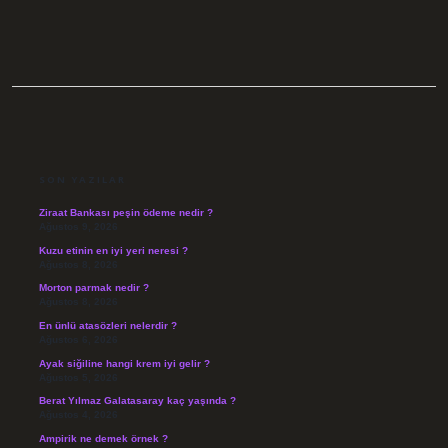
SIDEBAR
SON YAZILAR
Ziraat Bankası peşin ödeme nedir ?
Ağustos 9, 2026
Kuzu etinin en iyi yeri neresi ?
Ağustos 8, 2026
Morton parmak nedir ?
Ağustos 8, 2026
En ünlü atasözleri nelerdir ?
Ağustos 6, 2026
Ayak siğiline hangi krem iyi gelir ?
Ağustos 5, 2026
Berat Yılmaz Galatasaray kaç yaşında ?
Ağustos 4, 2026
Ampirik ne demek örnek ?