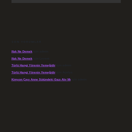
SON YORUMLAR
Ifak Ne Demek
için
admin
Ifak Ne Demek
için
Levent
Türlü Hangi Yörenin Yemeğidir
için
admin
Türlü Hangi Yörenin Yemeğidir
için
Açelya
Kimyon Çayı Anne Sütündeki Gazı Alır Mı
için
admin