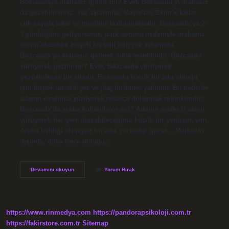
Bozcaadaya arabasız gidilir mi? Evet, Bozcaada’yı arabasız
da gezebilirsiniz. Yaz aylarında; Mayıs’tan Ekim’e kadar
çok sayıda taksi ve minibüs bulunmaktadır. Bozcaada’ya 2-
3 günlüğüne geliyorsanız, park sorunu nedeniyle arabanız
sorun olacaktır. Keyifli bir tatil için yaz aylarında
Bozcaada’ya arabasız gelmek daha mantıklıdır. Bozcaada
yürüyerek gezilir mi? Evet, Bozcaada yürüyerek
gezilebilecek bir adadır. Bozcaada küçük bir ada olduğu
için birçok turistik yer ve plaj birbirine yakındır. Bu nedenle
adanın etrafında yürüyerek rahatça dolaşmak mümkündür.
Bozcaada’da araba kullanılıyor mu? Adanın merkezi zaten
yürüyerek her yere ulaşabileceğiniz küçük bir yerleşim yeri.
Araba kirliliği olmayan bir ada, ne kadar güzel… Merkezin
dışında, daha önce olduğu…
Bozcaada
Devamını okuyun
Yorum Bırak
Araba
Şart
Mı
https://www.rinmedya.com
https://pandorapsikoloji.com.tr
https://fakirstore.com.tr
Sitemap