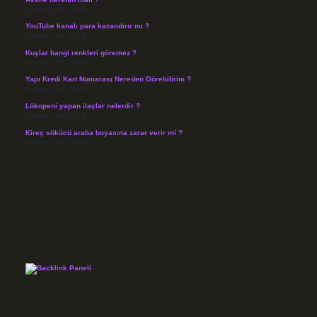
Temmuz 30, 2026
YouTube kanalı para kazandırır mı ?
Temmuz 29, 2026
Kuşlar hangi renkleri göremez ?
Temmuz 27, 2026
Yapı Kredi Kart Numarası Nereden Görebilirim ?
Temmuz 26, 2026
Lökopeni yapan ilaçlar nelerdir ?
Temmuz 25, 2026
Kireç sökücü araba boyasına zarar verir mi ?
Temmuz 25, 2026