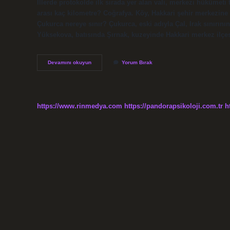
İllerde protokolde ilk sırada yer alan vali, merkezi hükümet
arası kaç kilometre? Coğrafya. Köy, Hakkari şehir merkezine
Çukurca nereye sınır? Çukurca, eski adıyla Çal, Irak sınırını
Yüksekova, batısında Şırnak, kuzeyinde Hakkari merkez ilçes
Hakkari
Devamını okuyun
Yorum Bırak
Çukurca
Nereye
Bağli
https://www.rinmedya.com
https://pandorapsikoloji.com.tr
h