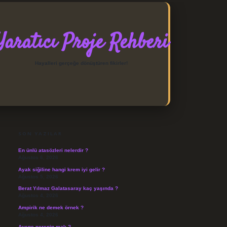
Yaratıcı Proje Rehberi
Hayalleri gerçeğe dönüştüren fikirler!
SIDEBAR
https://elexbett.net/
betex
SON YAZILAR
En ünlü atasözleri nelerdir ?
Ağustos 6, 2026
Ayak siğiline hangi krem iyi gelir ?
Ağustos 5, 2026
Berat Yılmaz Galatasaray kaç yaşında ?
Ağustos 4, 2026
Ampirik ne demek örnek ?
Ağustos 4, 2026
Avene nerenin malı ?