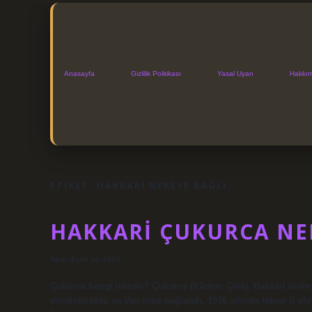
Anasayfa
Gizlilik Politikası
Yasal Uyarı
Hakkı
ETIKET:
HAKKARI NEREYE BAĞLI
HAKKARI ÇUKURCA NE
Tarih: Eylül 28, 2024
Çukurca hangi ildedir? Çukurca (Kürtçe: Çelê), Hakkari ilinin b
dönüştürüldü ve Van iline bağlandı. 1936 yılında tekrar il ol