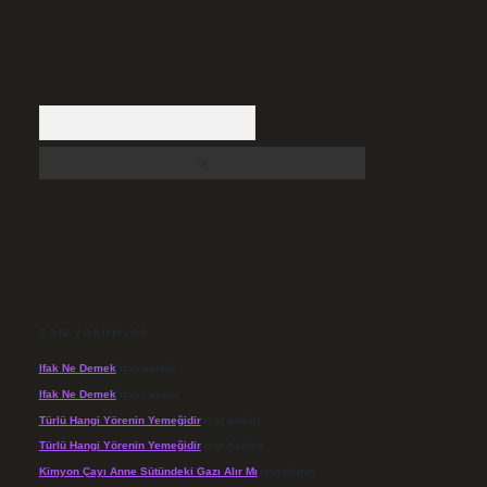
Arama
SON YORUMLAR
Ifak Ne Demek
için
admin
Ifak Ne Demek
için
Levent
Türlü Hangi Yörenin Yemeğidir
için
admin
Türlü Hangi Yörenin Yemeğidir
için
Açelya
Kimyon Çayı Anne Sütündeki Gazı Alır Mı
için
admin