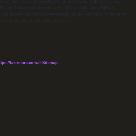
i temsil eder ve cumhurbaşkanı tarafından atanır. Çukurca Hakkari
 90 km, Yüksekova ilçe merkezine 13 km uzaklıktadır. Hakkâri
n sıfır noktasında 480 kilometrekarelik bir alana sahiptir. Doğusunda
i ve güneyinde Irak devlet sınırıyla…
ttps://fakirstore.com.tr
Sitemap