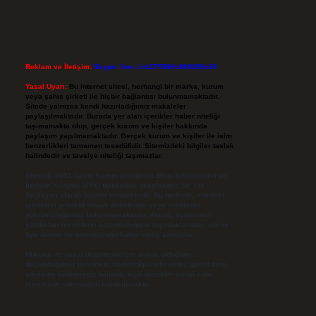
Reklam ve İletişim:
Skype: live:.cid.575569c608265c69
Yasal Uyarı:
Bu internet sitesi, herhangi bir marka, kurum
veya şahıs şirketi ile hiçbir bağlantısı bulunmamaktadır.
Sitede yalnızca kendi hazırladığımız makaleler
paylaşılmaktadır. Burada yer alan içerikler haber niteliği
taşımamakta olup, gerçek kurum ve kişiler hakkında
paylaşım yapılmamaktadır. Gerçek kurum ve kişiler ile isim
benzerlikleri tamamen tesadüfidir. Sitemizdeki bilgiler taslak
halindedir ve tavsiye niteliği taşımazlar.
Sitemiz, 5651 Sayılı Kanun gereğince Bilgi Teknolojileri ve
İletişim Kurumu (BTK) tarafından onaylanmış bir Yer
Sağlayıcı olarak hizmet vermektedir. Bu nedenle, sitedeki
içerikleri proaktif olarak denetleme veya araştırma
yükümlülüğümüz bulunmamaktadır. Ancak, üyelerimiz
yazdıkları içeriklerin sorumluluğunu taşımakta olup, siteye
üye olarak bu sorumluluğu kabul etmiş sayılırlar.
Hukuka ve yasal düzenlemelere aykırı olduğunu
düşündüğünüz içerikleri,
backlinkpanelicomtr@gmail.com
adresine bildirmeniz halinde, ilgili içerikler yasal süre
içerisinde sitemizden kaldırılacaktır.