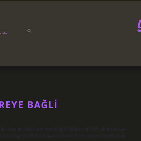
mızda
REYE BAĞLI
ir ilçesidir. Hakkari nereye bağlı? Hakkari ili 1933 yılında ilçeye
masına rağmen 1939 seçimlerine kadar Van ili olarak temsil edildi.