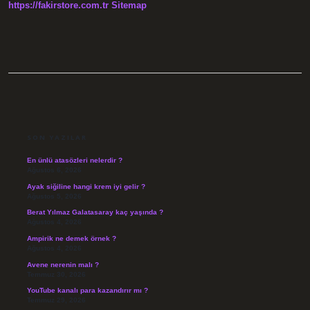
https://fakirstore.com.tr
Sitemap
SIDEBAR
SON YAZILAR
En ünlü atasözleri nelerdir ?
Ağustos 6, 2026
Ayak siğiline hangi krem iyi gelir ?
Ağustos 5, 2026
Berat Yılmaz Galatasaray kaç yaşında ?
Ağustos 4, 2026
Ampirik ne demek örnek ?
Ağustos 4, 2026
Avene nerenin malı ?
Temmuz 30, 2026
YouTube kanalı para kazandırır mı ?
Temmuz 29, 2026