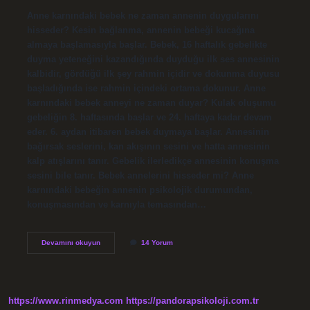
Anne karnındaki bebek ne zaman annenin duygularını
hisseder? Kesin bağlanma, annenin bebeği kucağına
almaya başlamasıyla başlar. Bebek, 16 haftalık gebelikte
duyma yeteneğini kazandığında duyduğu ilk ses annesinin
kalbidir, gördüğü ilk şey rahmin içidir ve dokunma duyusu
başladığında ise rahmin içindeki ortama dokunur. Anne
karnındaki bebek anneyi ne zaman duyar? Kulak oluşumu
gebeliğin 8. haftasında başlar ve 24. haftaya kadar devam
eder. 6. aydan itibaren bebek duymaya başlar. Annesinin
bağırsak seslerini, kan akışının sesini ve hatta annesinin
kalp atışlarını tanır. Gebelik ilerledikçe annesinin konuşma
sesini bile tanır. Bebek annelerini hisseder mi? Anne
karnındaki bebeğin annenin psikolojik durumundan,
konuşmasından ve karnıyla temasından…
Bebek
Devamını okuyun
14 Yorum
Anneyi
Ne
Zaman
Hisseder
https://www.rinmedya.com
https://pandorapsikoloji.com.tr