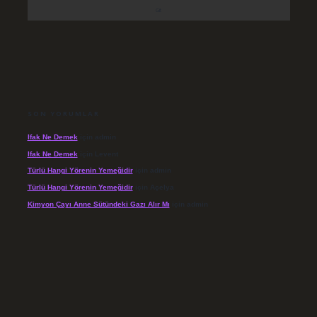
SON YORUMLAR
Ifak Ne Demek
için
admin
Ifak Ne Demek
için
Levent
Türlü Hangi Yörenin Yemeğidir
için
admin
Türlü Hangi Yörenin Yemeğidir
için
Açelya
Kimyon Çayı Anne Sütündeki Gazı Alır Mı
için
admin