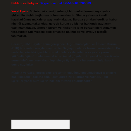
Reklam ve İletişim:
Skype: live:.cid.575569c608265c69
Yasal Uyarı:
Bu internet sitesi, herhangi bir marka, kurum veya şahıs
şirketi ile hiçbir bağlantısı bulunmamaktadır. Sitede yalnızca kendi
hazırladığımız makaleler paylaşılmaktadır. Burada yer alan içerikler haber
niteliği taşımamakta olup, gerçek kurum ve kişiler hakkında paylaşım
yapılmamaktadır. Gerçek kurum ve kişiler ile isim benzerlikleri tamamen
tesadüfidir. Sitemizdeki bilgiler taslak halindedir ve tavsiye niteliği
taşımazlar.
Sitemiz, 5651 Sayılı Kanun gereğince Bilgi Teknolojileri ve İletişim Kurumu
(BTK) tarafından onaylanmış bir Yer Sağlayıcı olarak hizmet vermektedir. Bu
nedenle, sitedeki içerikleri proaktif olarak denetleme veya araştırma
yükümlülüğümüz bulunmamaktadır. Ancak, üyelerimiz yazdıkları içeriklerin
sorumluluğunu taşımakta olup, siteye üye olarak bu sorumluluğu kabul
etmiş sayılırlar.
Hukuka ve yasal düzenlemelere aykırı olduğunu düşündüğünüz içerikleri,
backlinkpanelicomtr@gmail.com
adresine bildirmeniz halinde, ilgili
içerikler yasal süre içerisinde sitemizden kaldırılacaktır.
Arama