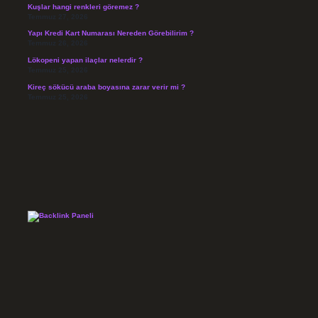
Kuşlar hangi renkleri göremez ?
Temmuz 27, 2026
Yapı Kredi Kart Numarası Nereden Görebilirim ?
Temmuz 26, 2026
Lökopeni yapan ilaçlar nelerdir ?
Temmuz 25, 2026
Kireç sökücü araba boyasına zarar verir mi ?
Temmuz 25, 2026