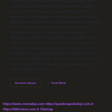
Kapatıcı rengi neye göre seçilir? Doğru kapatıcıyı nasıl
seçeceğimiz sorusundan bahsedecek olursak, kapatıcı
rengi seçerken cilt tonunuza uyan daha açık renkleri
seçmelisiniz. Açık kapatıcılar cildi daha parlak ve daha
doğal gösterir. Açık renkler cilt kusurlarını her zaman daha
etkili bir şekilde kapatır. Kapatıcı hangi ton alınmalı?
Kapatıcının rengi cilt tonunuzdan ve kullandığınız
fondötenin renginden 1-2 ton daha açık olmalıdır. Ürünü
sadece az miktarda ve göz altlarınızın belirli bölgelerine
uygulamanız yeterlidir. Kapatıcıyı göz altlarınıza sentetik
bir kapatıcı fırçası, makyaj süngeri veya temiz parmak
uçlarınızla dağıtabilirsiniz. Turuncu kapatıcı ne işe yarar?
Turuncu ve şeftali renk düzelticiler göz altındaki koyu
halkaları kapatarak daha…
Kapatıcı
Devamını okuyun
Yorum Bırak
Renkleri
Nedir
https://www.rinmedya.com
https://pandorapsikoloji.com.tr
https://fakirstore.com.tr
Sitemap