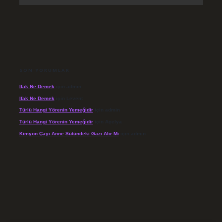
SON YORUMLAR
Ifak Ne Demek
için
admin
Ifak Ne Demek
için
Levent
Türlü Hangi Yörenin Yemeğidir
için
admin
Türlü Hangi Yörenin Yemeğidir
için
Açelya
Kimyon Çayı Anne Sütündeki Gazı Alır Mı
için
admin