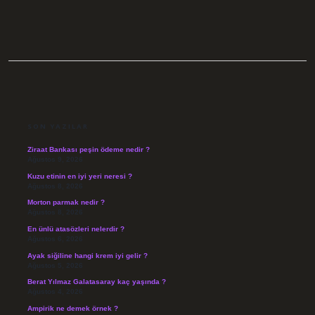
SIDEBAR
SON YAZILAR
Ziraat Bankası peşin ödeme nedir ?
Ağustos 9, 2026
Kuzu etinin en iyi yeri neresi ?
Ağustos 8, 2026
Morton parmak nedir ?
Ağustos 8, 2026
En ünlü atasözleri nelerdir ?
Ağustos 6, 2026
Ayak siğiline hangi krem iyi gelir ?
Ağustos 5, 2026
Berat Yılmaz Galatasaray kaç yaşında ?
Ağustos 4, 2026
Ampirik ne demek örnek ?