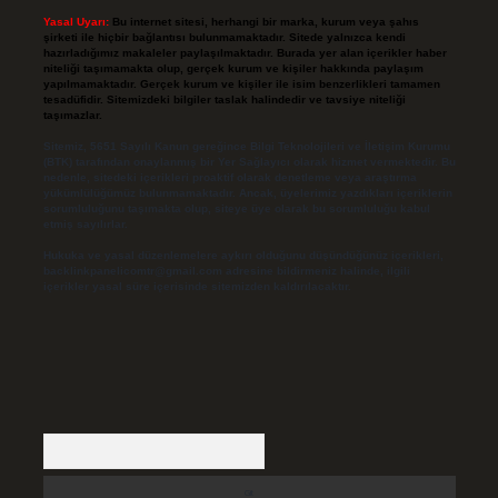
Yasal Uyarı:
Bu internet sitesi, herhangi bir marka, kurum veya şahıs
şirketi ile hiçbir bağlantısı bulunmamaktadır. Sitede yalnızca kendi
hazırladığımız makaleler paylaşılmaktadır. Burada yer alan içerikler haber
niteliği taşımamakta olup, gerçek kurum ve kişiler hakkında paylaşım
yapılmamaktadır. Gerçek kurum ve kişiler ile isim benzerlikleri tamamen
tesadüfidir. Sitemizdeki bilgiler taslak halindedir ve tavsiye niteliği
taşımazlar.
Sitemiz, 5651 Sayılı Kanun gereğince Bilgi Teknolojileri ve İletişim Kurumu
(BTK) tarafından onaylanmış bir Yer Sağlayıcı olarak hizmet vermektedir. Bu
nedenle, sitedeki içerikleri proaktif olarak denetleme veya araştırma
yükümlülüğümüz bulunmamaktadır. Ancak, üyelerimiz yazdıkları içeriklerin
sorumluluğunu taşımakta olup, siteye üye olarak bu sorumluluğu kabul
etmiş sayılırlar.
Hukuka ve yasal düzenlemelere aykırı olduğunu düşündüğünüz içerikleri,
backlinkpanelicomtr@gmail.com
adresine bildirmeniz halinde, ilgili
içerikler yasal süre içerisinde sitemizden kaldırılacaktır.
Arama