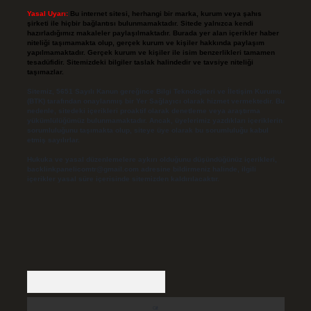
Yasal Uyarı:
Bu internet sitesi, herhangi bir marka, kurum veya şahıs
şirketi ile hiçbir bağlantısı bulunmamaktadır. Sitede yalnızca kendi
hazırladığımız makaleler paylaşılmaktadır. Burada yer alan içerikler haber
niteliği taşımamakta olup, gerçek kurum ve kişiler hakkında paylaşım
yapılmamaktadır. Gerçek kurum ve kişiler ile isim benzerlikleri tamamen
tesadüfidir. Sitemizdeki bilgiler taslak halindedir ve tavsiye niteliği
taşımazlar.
Sitemiz, 5651 Sayılı Kanun gereğince Bilgi Teknolojileri ve İletişim Kurumu
(BTK) tarafından onaylanmış bir Yer Sağlayıcı olarak hizmet vermektedir. Bu
nedenle, sitedeki içerikleri proaktif olarak denetleme veya araştırma
yükümlülüğümüz bulunmamaktadır. Ancak, üyelerimiz yazdıkları içeriklerin
sorumluluğunu taşımakta olup, siteye üye olarak bu sorumluluğu kabul
etmiş sayılırlar.
Hukuka ve yasal düzenlemelere aykırı olduğunu düşündüğünüz içerikleri,
backlinkpanelicomtr@gmail.com
adresine bildirmeniz halinde, ilgili
içerikler yasal süre içerisinde sitemizden kaldırılacaktır.
Arama