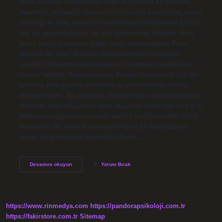
Dava düşmesi memuriyete engel mi? Başka bir ifadeyle,
denetimli serbestlik süresinin bitiminden sonra ihraç kararı
verildiği ve ihraç kararı bir mahkûmiyet oluşturmadığı için,
beş yıl sonunda kasıtlı bir suç işlenmediği takdirde ihraç
kararı kamu hizmetine engel teşkil etmemektedir. Dava
düşerse ne olur? Davanın düşürülmesinin sonuçları
nelerdir? Davanın düşürülmesinin sonuçları büyük usuli
öneme sahiptir. Bunun nedeni, hukuki uyuşmazlık için ön
koşulun artık geçerli olmaması ve yargılamanın devam
edememesidir. Bu durumda, mahkumiyet veya beraat kararı
olmadan dava düşürülür. Dava düşünce sicile işler mi? Kişi
hakkında yargılama sırasında verilen mahkûmiyetler sicile
kaydedilir. Bir hakaret davasında kesin bir mahkûmiyet
varsa, bu tutanaklara kaydedilir. Kamu…
Davanın
Devamını okuyun
Yorum Bırak
Düşmesi
Sicile
Işler
Mi
https://www.rinmedya.com
https://pandorapsikoloji.com.tr
https://fakirstore.com.tr
Sitemap