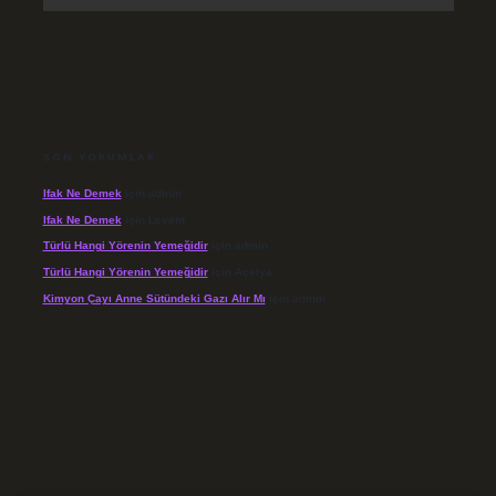
SON YORUMLAR
Ifak Ne Demek
için
admin
Ifak Ne Demek
için
Levent
Türlü Hangi Yörenin Yemeğidir
için
admin
Türlü Hangi Yörenin Yemeğidir
için
Açelya
Kimyon Çayı Anne Sütündeki Gazı Alır Mı
için
admin