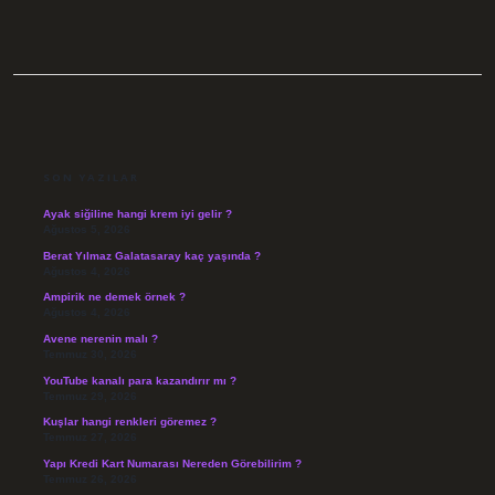
SIDEBAR
SON YAZILAR
Ayak siğiline hangi krem iyi gelir ?
Ağustos 5, 2026
Berat Yılmaz Galatasaray kaç yaşında ?
Ağustos 4, 2026
Ampirik ne demek örnek ?
Ağustos 4, 2026
Avene nerenin malı ?
Temmuz 30, 2026
YouTube kanalı para kazandırır mı ?
Temmuz 29, 2026
Kuşlar hangi renkleri göremez ?
Temmuz 27, 2026
Yapı Kredi Kart Numarası Nereden Görebilirim ?
Temmuz 26, 2026