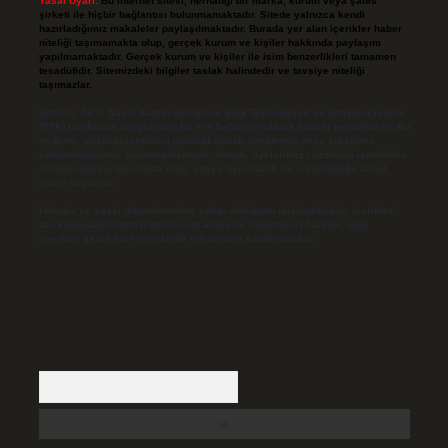
Yasal Uyarı:
Bu internet sitesi, herhangi bir marka, kurum veya şahıs
şirketi ile hiçbir bağlantısı bulunmamaktadır. Sitede yalnızca kendi
hazırladığımız makaleler paylaşılmaktadır. Burada yer alan içerikler haber
niteliği taşımamakta olup, gerçek kurum ve kişiler hakkında paylaşım
yapılmamaktadır. Gerçek kurum ve kişiler ile isim benzerlikleri tamamen
tesadüfidir. Sitemizdeki bilgiler taslak halindedir ve tavsiye niteliği
taşımazlar.
Sitemiz, 5651 Sayılı Kanun gereğince Bilgi Teknolojileri ve İletişim Kurumu
(BTK) tarafından onaylanmış bir Yer Sağlayıcı olarak hizmet vermektedir. Bu
nedenle, sitedeki içerikleri proaktif olarak denetleme veya araştırma
yükümlülüğümüz bulunmamaktadır. Ancak, üyelerimiz yazdıkları içeriklerin
sorumluluğunu taşımakta olup, siteye üye olarak bu sorumluluğu kabul
etmiş sayılırlar.
Hukuka ve yasal düzenlemelere aykırı olduğunu düşündüğünüz içerikleri,
backlinkpanelicomtr@gmail.com
adresine bildirmeniz halinde, ilgili
içerikler yasal süre içerisinde sitemizden kaldırılacaktır.
Arama