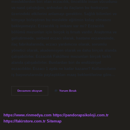
mesleklerden biri olan eczacılık, öncelikle insan vücudunu
ve nasıl çalıştığını, ardından da ilaçların bu fonksiyon
üzerindeki etkilerini anlamayı gerektirir. Sağlık bilimleri ve
kimyayı birleştiren bu meslekte eğitimin kolay olmasını
bekleyemeyiz. Eczacılık iş imkanı var mı? Eczacılık
bölümü mezunları için birçok iş fırsatı vardır. Araştırma ve
geliştirmede, serbest eczacı olarak, hastane eczanesinde,
ilaç fabrikalarında, eczacı yardımcısı olarak, sorumlu
yönetici olarak, akademisyen olarak ve daha birçok alanda
çalışabilirler. Eczacılık Fakültesi mezunları birçok farklı
alanda çalışabilirler. Bunlardan biri de endüstriyel
eczacılıktır. Eczacı 1 ayda ne kadar kazanır? Kullanıcıların
iş başvurularında paylaştıkları maaş beklentilerine göre…
Eczacı
Devamını okuyun
Yorum Bırak
Olmak
Kolay
Mı
https://www.rinmedya.com
https://pandorapsikoloji.com.tr
https://fakirstore.com.tr
Sitemap