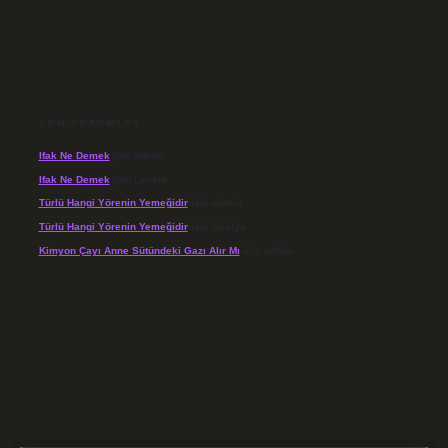
SON YORUMLAR
Ifak Ne Demek
için
admin
Ifak Ne Demek
için
Levent
Türlü Hangi Yörenin Yemeğidir
için
admin
Türlü Hangi Yörenin Yemeğidir
için
Açelya
Kimyon Çayı Anne Sütündeki Gazı Alır Mı
için
admin
/elexbett.net/
betexper.xyz