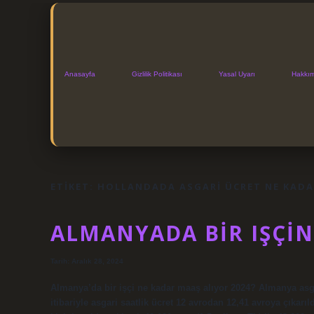
Anasayfa
Gizlilik Politikası
Yasal Uyarı
Hakkı
ETIKET:
HOLLANDADA ASGARI ÜCRET NE KADA
ALMANYADA BIR IŞÇIN
Tarih: Aralık 28, 2024
Almanya’da bir işçi ne kadar maaş alıyor 2024? Almanya asgar
itibariyle asgari saatlik ücret 12 avrodan 12,41 avroya çıkar