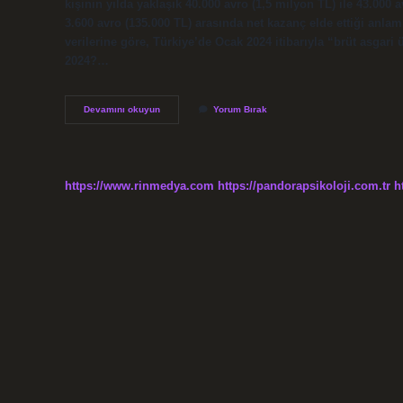
kişinin yılda yaklaşık 40.000 avro (1,5 milyon TL) ile 43.000 
3.600 avro (135.000 TL) arasında net kazanç elde ettiği anla
verilerine göre, Türkiye’de Ocak 2024 itibarıyla “brüt asgari 
2024?…
Almanyada
Devamını okuyun
Yorum Bırak
Bir
Işçinin
Maaşı
Ne
Kadardır
https://www.rinmedya.com
https://pandorapsikoloji.com.tr
h