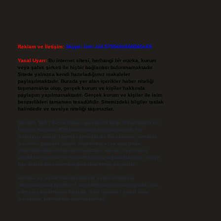
Reklam ve İletişim:
Skype: live:.cid.575569c608265c69
Yasal Uyarı:
Bu internet sitesi, herhangi bir marka, kurum
veya şahıs şirketi ile hiçbir bağlantısı bulunmamaktadır.
Sitede yalnızca kendi hazırladığımız makaleler
paylaşılmaktadır. Burada yer alan içerikler haber niteliği
taşımamakta olup, gerçek kurum ve kişiler hakkında
paylaşım yapılmamaktadır. Gerçek kurum ve kişiler ile isim
benzerlikleri tamamen tesadüfidir. Sitemizdeki bilgiler taslak
halindedir ve tavsiye niteliği taşımazlar.
Sitemiz, 5651 Sayılı Kanun gereğince Bilgi Teknolojileri ve
İletişim Kurumu (BTK) tarafından onaylanmış bir Yer
Sağlayıcı olarak hizmet vermektedir. Bu nedenle, sitedeki
içerikleri proaktif olarak denetleme veya araştırma
yükümlülüğümüz bulunmamaktadır. Ancak, üyelerimiz
yazdıkları içeriklerin sorumluluğunu taşımakta olup, siteye
üye olarak bu sorumluluğu kabul etmiş sayılırlar.
Hukuka ve yasal düzenlemelere aykırı olduğunu
düşündüğünüz içerikleri,
backlinkpanelicomtr@gmail.com
adresine bildirmeniz halinde, ilgili içerikler yasal süre
içerisinde sitemizden kaldırılacaktır.