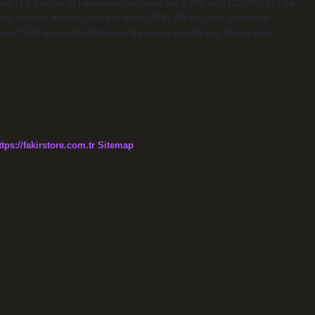
avro (1,6 milyon TL) arasında net, ayda ise 3.300 avro (124.000 TL) ile
mına geliyor. Asgari ücret kaç euro 2024? AB’nin yeni açıklanan
ücret” 613 avro oldu. Almanya’da asgari ücretle kaç kilo et alınır
ttps://fakirstore.com.tr
Sitemap