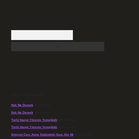
Arama
SON YORUMLAR
Ifak Ne Demek
için
admin
Ifak Ne Demek
için
Levent
Türlü Hangi Yörenin Yemeğidir
için
admin
Türlü Hangi Yörenin Yemeğidir
için
Açelya
Kimyon Çayı Anne Sütündeki Gazı Alır Mı
için
admin