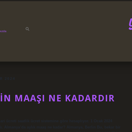
mızda
R 2024
IN MAAŞI NE KADARDIR
i ücreti saatlik ücret sistemine göre hesaplıyor. 1 Ocak 2024
ıldı. Almanya’da aylık maaş ne kadar? Almanya, Berlin Bu, bekar bir