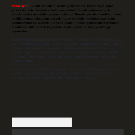
Yasal Uyarı:
Bu internet sitesi, herhangi bir marka, kurum veya şahıs
şirketi ile hiçbir bağlantısı bulunmamaktadır. Sitede yalnızca kendi
hazırladığımız makaleler paylaşılmaktadır. Burada yer alan içerikler haber
niteliği taşımamakta olup, gerçek kurum ve kişiler hakkında paylaşım
yapılmamaktadır. Gerçek kurum ve kişiler ile isim benzerlikleri tamamen
tesadüfidir. Sitemizdeki bilgiler taslak halindedir ve tavsiye niteliği
taşımazlar.
Sitemiz, 5651 Sayılı Kanun gereğince Bilgi Teknolojileri ve İletişim Kurumu
(BTK) tarafından onaylanmış bir Yer Sağlayıcı olarak hizmet vermektedir. Bu
nedenle, sitedeki içerikleri proaktif olarak denetleme veya araştırma
yükümlülüğümüz bulunmamaktadır. Ancak, üyelerimiz yazdıkları içeriklerin
sorumluluğunu taşımakta olup, siteye üye olarak bu sorumluluğu kabul
etmiş sayılırlar.
Hukuka ve yasal düzenlemelere aykırı olduğunu düşündüğünüz içerikleri,
backlinkpanelicomtr@gmail.com
adresine bildirmeniz halinde, ilgili
içerikler yasal süre içerisinde sitemizden kaldırılacaktır.
Arama