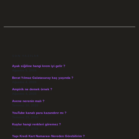
SIDEBAR
SON YAZILAR
Ayak siğiline hangi krem iyi gelir ?
Ağustos 5, 2026
Berat Yılmaz Galatasaray kaç yaşında ?
Ağustos 4, 2026
Ampirik ne demek örnek ?
Ağustos 4, 2026
Avene nerenin malı ?
Temmuz 30, 2026
YouTube kanalı para kazandırır mı ?
Temmuz 29, 2026
Kuşlar hangi renkleri göremez ?
Temmuz 27, 2026
Yapı Kredi Kart Numarası Nereden Görebilirim ?