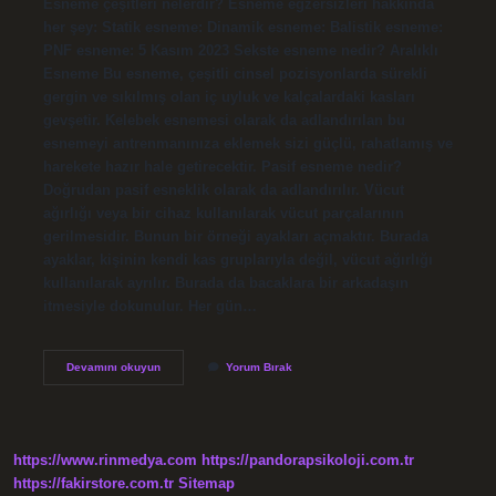
Esneme çeşitleri nelerdir? Esneme egzersizleri hakkında
her şey: Statik esneme: Dinamik esneme: Balistik esneme:
PNF esneme: 5 Kasım 2023 Sekste esneme nedir? Aralıklı
Esneme Bu esneme, çeşitli cinsel pozisyonlarda sürekli
gergin ve sıkılmış olan iç uyluk ve kalçalardaki kasları
gevşetir. Kelebek esnemesi olarak da adlandırılan bu
esnemeyi antrenmanınıza eklemek sizi güçlü, rahatlamış ve
harekete hazır hale getirecektir. Pasif esneme nedir?
Doğrudan pasif esneklik olarak da adlandırılır. Vücut
ağırlığı veya bir cihaz kullanılarak vücut parçalarının
gerilmesidir. Bunun bir örneği ayakları açmaktır. Burada
ayaklar, kişinin kendi kas gruplarıyla değil, vücut ağırlığı
kullanılarak ayrılır. Burada da bacaklara bir arkadaşın
itmesiyle dokunulur. Her gün…
Kaç
Devamını okuyun
Yorum Bırak
Çeşit
Esneme
Vardır
https://www.rinmedya.com
https://pandorapsikoloji.com.tr
https://fakirstore.com.tr
Sitemap