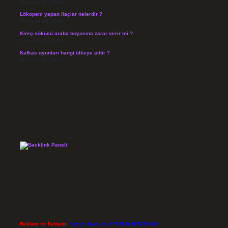
Temmuz 26, 2026
Lökopeni yapan ilaçlar nelerdir ?
Temmuz 25, 2026
Kireç sökücü araba boyasına zarar verir mi ?
Temmuz 25, 2026
Kafkas oyunları hangi ülkeye aittir ?
Temmuz 23, 2026
Reklam ve İletişim:
Skype: live:.cid.575569c608265c69