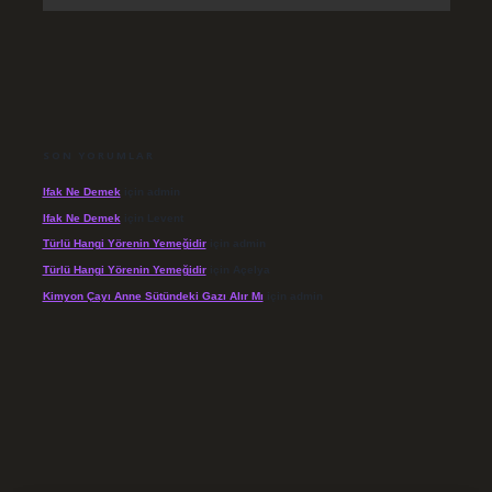
SON YORUMLAR
Ifak Ne Demek
için
admin
Ifak Ne Demek
için
Levent
Türlü Hangi Yörenin Yemeğidir
için
admin
Türlü Hangi Yörenin Yemeğidir
için
Açelya
Kimyon Çayı Anne Sütündeki Gazı Alır Mı
için
admin