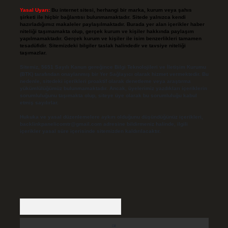
Yasal Uyarı:
Bu internet sitesi, herhangi bir marka, kurum veya şahıs
şirketi ile hiçbir bağlantısı bulunmamaktadır. Sitede yalnızca kendi
hazırladığımız makaleler paylaşılmaktadır. Burada yer alan içerikler haber
niteliği taşımamakta olup, gerçek kurum ve kişiler hakkında paylaşım
yapılmamaktadır. Gerçek kurum ve kişiler ile isim benzerlikleri tamamen
tesadüfidir. Sitemizdeki bilgiler taslak halindedir ve tavsiye niteliği
taşımazlar.
Sitemiz, 5651 Sayılı Kanun gereğince Bilgi Teknolojileri ve İletişim Kurumu
(BTK) tarafından onaylanmış bir Yer Sağlayıcı olarak hizmet vermektedir. Bu
nedenle, sitedeki içerikleri proaktif olarak denetleme veya araştırma
yükümlülüğümüz bulunmamaktadır. Ancak, üyelerimiz yazdıkları içeriklerin
sorumluluğunu taşımakta olup, siteye üye olarak bu sorumluluğu kabul
etmiş sayılırlar.
Hukuka ve yasal düzenlemelere aykırı olduğunu düşündüğünüz içerikleri,
backlinkpanelicomtr@gmail.com
adresine bildirmeniz halinde, ilgili
içerikler yasal süre içerisinde sitemizden kaldırılacaktır.
Arama