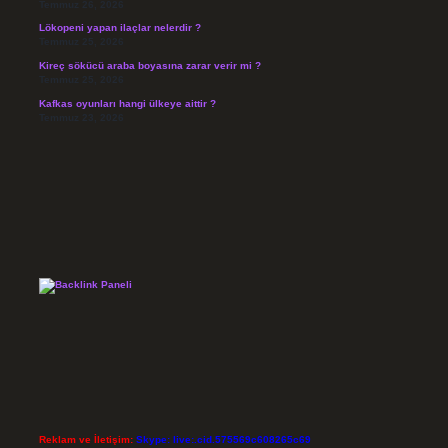
Temmuz 26, 2026
Lökopeni yapan ilaçlar nelerdir ?
Temmuz 25, 2026
Kireç sökücü araba boyasına zarar verir mi ?
Temmuz 25, 2026
Kafkas oyunları hangi ülkeye aittir ?
Temmuz 23, 2026
Reklam ve İletişim:
Skype: live:.cid.575569c608265c69