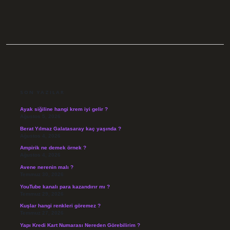
SIDEBAR
SON YAZILAR
Ayak siğiline hangi krem iyi gelir ?
Ağustos 5, 2026
Berat Yılmaz Galatasaray kaç yaşında ?
Ağustos 4, 2026
Ampirik ne demek örnek ?
Ağustos 4, 2026
Avene nerenin malı ?
Temmuz 30, 2026
YouTube kanalı para kazandırır mı ?
Temmuz 29, 2026
Kuşlar hangi renkleri göremez ?
Temmuz 27, 2026
Yapı Kredi Kart Numarası Nereden Görebilirim ?