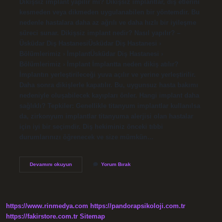
Dikişsiz implant yapılır mı? Dikişsiz implantlar, diş etlerini
kesmeden veya dikmeden uygulanabilen bir yöntemdir. Bu
nedenle hastalara daha az ağrılı ve daha hızlı bir iyileşme
süreci sunar. Dikişsiz implant nedir? Nasıl yapılır? –
Üsküdar Diş HastanesiÜsküdar Diş Hastanesi ›
Bölümlerimiz › İmplantÜsküdar Diş Hastanesi ›
Bölümlerimiz › İmplant İmplantta neden dikiş atılır?
İmplantın yerleştirileceği yuva açılır ve yerine yerleştirilir.
Daha sonra dikişlerle kapatılır. Bu, uygunsuz hasta bakımı
nedeniyle oluşabilecek kayıpları önler. Hangi implant daha
sağlıklı? Tepkiler: Genellikle titanyum implantlar kullanılsa
da, zirkonyum implantlar titanyuma alerjisi olan hastalar
için iyi bir seçimdir. Diş hekiminiz önceki tıbbi
durumlarınızı öğrenecek ve size mümkün…
Dikişsiz
Devamını okuyun
Yorum Bırak
Implant
Sağlıklı
Mı
https://www.rinmedya.com
https://pandorapsikoloji.com.tr
https://fakirstore.com.tr
Sitemap