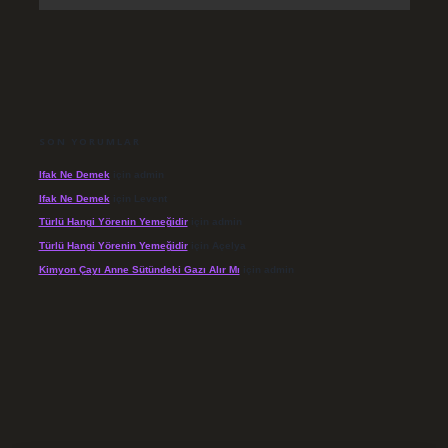
SON YORUMLAR
Ifak Ne Demek
için
admin
Ifak Ne Demek
için
Levent
Türlü Hangi Yörenin Yemeğidir
için
admin
Türlü Hangi Yörenin Yemeğidir
için
Açelya
Kimyon Çayı Anne Sütündeki Gazı Alır Mı
için
admin