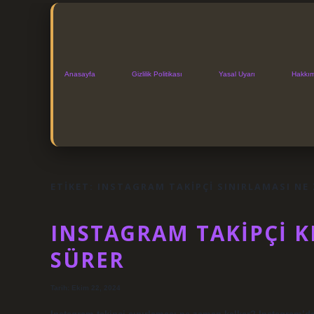
Anasayfa
Gizlilik Politikası
Yasal Uyarı
Hakkı
ETIKET:
INSTAGRAM TAKIPÇI SINIRLAMASI NE
INSTAGRAM TAKIPÇI K
SÜRER
Tarih: Ekim 22, 2024