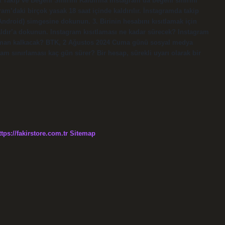
 Takip ve Beğeni Sınırını Kaldırma Instagram’da beğeni sınırını
am’daki birçok yasak 18 saat içinde kaldırılır. İnstagramda takip
(Android) simgesine dokunun. 3. Birinin hesabını kısıtlamak için
Kaldır’a dokunun. Instagram kısıtlaması ne kadar sürecek? Instagram
zaman kalkacak? BTK, 2 Ağustos 2024 Cuma günü sosyal medya
am sınırlaması kaç gün sürer? Bir hesap, sürekli uyarı olarak bir
ttps://fakirstore.com.tr
Sitemap