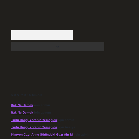
Arama
SON YORUMLAR
Ifak Ne Demek
için
admin
Ifak Ne Demek
için
Levent
Türlü Hangi Yörenin Yemeğidir
için
admin
Türlü Hangi Yörenin Yemeğidir
için
Açelya
Kimyon Çayı Anne Sütündeki Gazı Alır Mı
için
admin