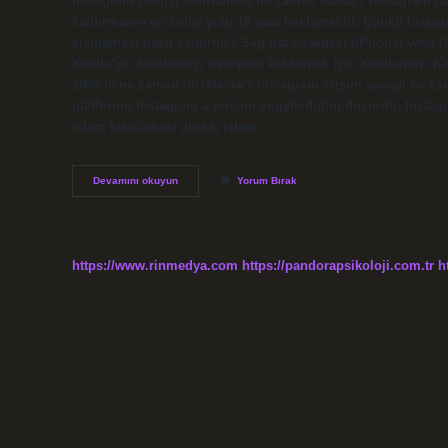
Instagram takipçi sınırlaması ne zaman kalkar? Instagram’da
kaldırmanın en kolay yolu 18 saat beklemektir. Çünkü Instagr
kısıtlaması nasıl kaldırılır? Sağ üst köşedeki (iPhone) veya 
Kısıtla’ya, kısıtlamayı hesaptan kaldırmak için Kısıtlamayı 
2024’te ne zaman düzelecek? Instagram erişim yasağı ne 
platformu Instagram’a erişimi engellediğini duyurdu. Instagr
işlem kısıtlaması alırsa, işlem…
Instagram
Devamını okuyun
Yorum Bırak
Takipçi
Kısıtlaması
Kaç
Gün
Sürer
https://www.rinmedya.com
https://pandorapsikoloji.com.tr
h