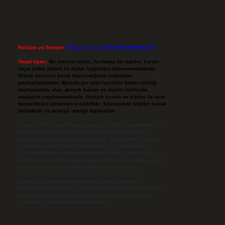
Reklam ve İletişim:
Skype: live:.cid.575569c608265c69
Yasal Uyarı:
Bu internet sitesi, herhangi bir marka, kurum
veya şahıs şirketi ile hiçbir bağlantısı bulunmamaktadır.
Sitede yalnızca kendi hazırladığımız makaleler
paylaşılmaktadır. Burada yer alan içerikler haber niteliği
taşımamakta olup, gerçek kurum ve kişiler hakkında
paylaşım yapılmamaktadır. Gerçek kurum ve kişiler ile isim
benzerlikleri tamamen tesadüfidir. Sitemizdeki bilgiler taslak
halindedir ve tavsiye niteliği taşımazlar.
Sitemiz, 5651 Sayılı Kanun gereğince Bilgi Teknolojileri ve
İletişim Kurumu (BTK) tarafından onaylanmış bir Yer
Sağlayıcı olarak hizmet vermektedir. Bu nedenle, sitedeki
içerikleri proaktif olarak denetleme veya araştırma
yükümlülüğümüz bulunmamaktadır. Ancak, üyelerimiz
yazdıkları içeriklerin sorumluluğunu taşımakta olup, siteye
üye olarak bu sorumluluğu kabul etmiş sayılırlar.
Hukuka ve yasal düzenlemelere aykırı olduğunu
düşündüğünüz içerikleri,
backlinkpanelicomtr@gmail.com
adresine bildirmeniz halinde, ilgili içerikler yasal süre
içerisinde sitemizden kaldırılacaktır.