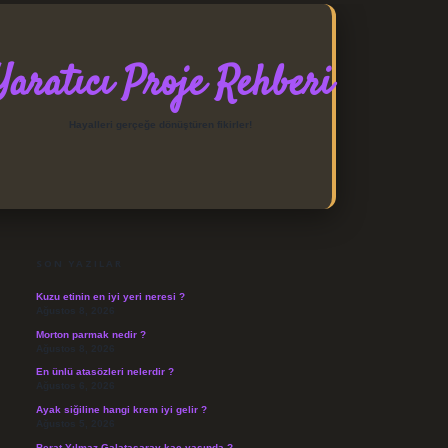
Yaratıcı Proje Rehberi
Hayalleri gerçeğe dönüştüren fikirler!
SIDEBAR
https://elexbett.net/
betexpe
SON YAZILAR
Kuzu etinin en iyi yeri neresi ?
Ağustos 8, 2026
Morton parmak nedir ?
Ağustos 8, 2026
En ünlü atasözleri nelerdir ?
Ağustos 6, 2026
Ayak siğiline hangi krem iyi gelir ?
Ağustos 5, 2026
Berat Yılmaz Galatasaray kaç yaşında ?