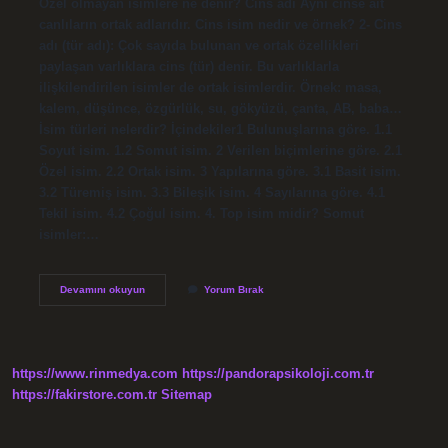
Özel olmayan isimlere ne denir? Cins adı Aynı cinse ait
canlıların ortak adlarıdır. Cins isim nedir ve örnek? 2- Cins
adı (tür adı): Çok sayıda bulunan ve ortak özellikleri
paylaşan varlıklara cins (tür) denir. Bu varlıklarla
ilişkilendirilen isimler de ortak isimlerdir. Örnek: masa,
kalem, düşünce, özgürlük, su, gökyüzü, çanta, AB, baba…
İsim türleri nelerdir? İçindekiler1 Bulunuşlarına göre. 1.1
Soyut isim. 1.2 Somut isim. 2 Verilen biçimlerine göre. 2.1
Özel isim. 2.2 Ortak isim. 3 Yapılarına göre. 3.1 Basit isim.
3.2 Türemiş isim. 3.3 Bileşik isim. 4 Sayılarına göre. 4.1
Tekil isim. 4.2 Çoğul isim. 4. Top isim midir? Somut
isimler:…
Özel
Devamını okuyun
Yorum Bırak
Isim
Olmayan
Isimlere
Ne
Denir
https://www.rinmedya.com
https://pandorapsikoloji.com.tr
https://fakirstore.com.tr
Sitemap