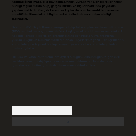
hazırladığımız makaleler paylaşılmaktadır. Burada yer alan içerikler haber
niteliği taşımamakta olup, gerçek kurum ve kişiler hakkında paylaşım
yapılmamaktadır. Gerçek kurum ve kişiler ile isim benzerlikleri tamamen
tesadüfidir. Sitemizdeki bilgiler taslak halindedir ve tavsiye niteliği
taşımazlar.
Sitemiz, 5651 Sayılı Kanun gereğince Bilgi Teknolojileri ve İletişim Kurumu
(BTK) tarafından onaylanmış bir Yer Sağlayıcı olarak hizmet vermektedir. Bu
nedenle, sitedeki içerikleri proaktif olarak denetleme veya araştırma
yükümlülüğümüz bulunmamaktadır. Ancak, üyelerimiz yazdıkları içeriklerin
sorumluluğunu taşımakta olup, siteye üye olarak bu sorumluluğu kabul
etmiş sayılırlar.
Hukuka ve yasal düzenlemelere aykırı olduğunu düşündüğünüz içerikleri,
backlinkpanelicomtr@gmail.com
adresine bildirmeniz halinde, ilgili
içerikler yasal süre içerisinde sitemizden kaldırılacaktır.
Arama