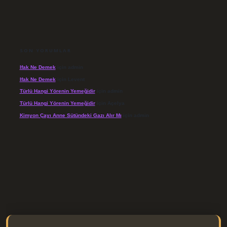
SON YORUMLAR
Ifak Ne Demek
için
admin
Ifak Ne Demek
için
Levent
Türlü Hangi Yörenin Yemeğidir
için
admin
Türlü Hangi Yörenin Yemeğidir
için
Açelya
Kimyon Çayı Anne Sütündeki Gazı Alır Mı
için
admin
/elexbett.net/
betexper.xyz