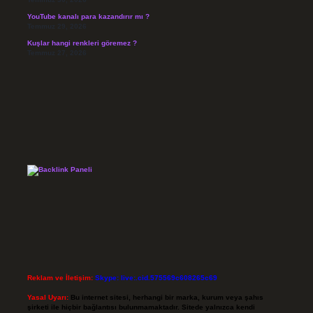
YouTube kanalı para kazandırır mı ?
Temmuz 29, 2026
Kuşlar hangi renkleri göremez ?
Temmuz 27, 2026
Reklam ve İletişim:
Skype: live:.cid.575569c608265c69
Yasal Uyarı:
Bu internet sitesi, herhangi bir marka, kurum veya şahıs
şirketi ile hiçbir bağlantısı bulunmamaktadır. Sitede yalnızca kendi