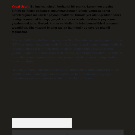
Yasal Uyarı:
Bu internet sitesi, herhangi bir marka, kurum veya şahıs
şirketi ile hiçbir bağlantısı bulunmamaktadır. Sitede yalnızca kendi
hazırladığımız makaleler paylaşılmaktadır. Burada yer alan içerikler haber
niteliği taşımamakta olup, gerçek kurum ve kişiler hakkında paylaşım
yapılmamaktadır. Gerçek kurum ve kişiler ile isim benzerlikleri tamamen
tesadüfidir. Sitemizdeki bilgiler taslak halindedir ve tavsiye niteliği
taşımazlar.
Sitemiz, 5651 Sayılı Kanun gereğince Bilgi Teknolojileri ve İletişim Kurumu
(BTK) tarafından onaylanmış bir Yer Sağlayıcı olarak hizmet vermektedir. Bu
nedenle, sitedeki içerikleri proaktif olarak denetleme veya araştırma
yükümlülüğümüz bulunmamaktadır. Ancak, üyelerimiz yazdıkları içeriklerin
sorumluluğunu taşımakta olup, siteye üye olarak bu sorumluluğu kabul
etmiş sayılırlar.
Hukuka ve yasal düzenlemelere aykırı olduğunu düşündüğünüz içerikleri,
backlinkpanelicomtr@gmail.com
adresine bildirmeniz halinde, ilgili
içerikler yasal süre içerisinde sitemizden kaldırılacaktır.
Arama