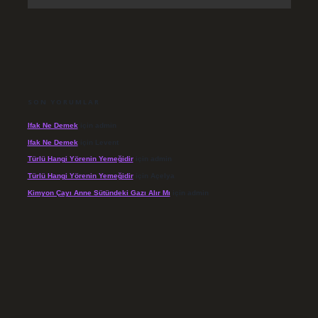
SON YORUMLAR
Ifak Ne Demek
için
admin
Ifak Ne Demek
için
Levent
Türlü Hangi Yörenin Yemeğidir
için
admin
Türlü Hangi Yörenin Yemeğidir
için
Açelya
Kimyon Çayı Anne Sütündeki Gazı Alır Mı
için
admin