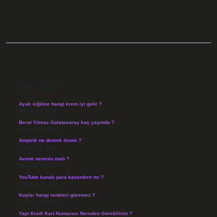
SIDEBAR
SON YAZILAR
Ayak siğiline hangi krem iyi gelir ?
Ağustos 5, 2026
Berat Yılmaz Galatasaray kaç yaşında ?
Ağustos 4, 2026
Ampirik ne demek örnek ?
Ağustos 4, 2026
Avene nerenin malı ?
Temmuz 30, 2026
YouTube kanalı para kazandırır mı ?
Temmuz 29, 2026
Kuşlar hangi renkleri göremez ?
Temmuz 27, 2026
Yapı Kredi Kart Numarası Nereden Görebilirim ?