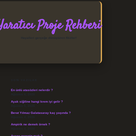
Yaratıcı Proje Rehberi
Hayalleri gerçeğe dönüştüren fikirler!
SIDEBAR
https://elexbett.net/
betexper
SON YAZILAR
En ünlü atasözleri nelerdir ?
Ağustos 6, 2026
Ayak siğiline hangi krem iyi gelir ?
Ağustos 5, 2026
Berat Yılmaz Galatasaray kaç yaşında ?
Ağustos 4, 2026
Ampirik ne demek örnek ?
Ağustos 4, 2026
Avene nerenin malı ?