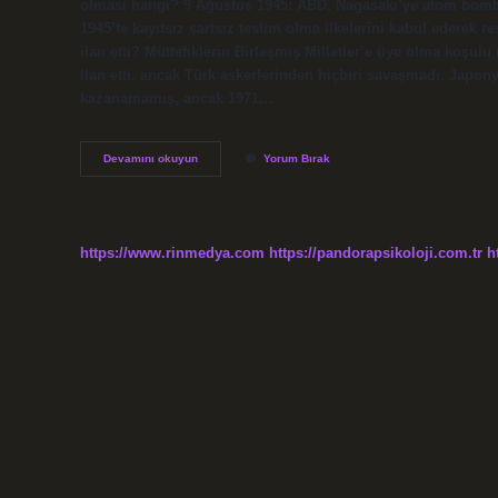
olması hangi? 9 Ağustos 1945: ABD, Nagasaki’ye atom bombas
1945’te kayıtsız şartsız teslim olma ilkelerini kabul ederek
ilan etti? Müttefiklerin Birleşmiş Milletler’e üye olma koşu
ilan etti, ancak Türk askerlerinden hiçbiri savaşmadı. Japon
kazanamamış, ancak 1971…
Japonya
Devamını okuyun
Yorum Bırak
Niye
Teslim
Oldu
https://www.rinmedya.com
https://pandorapsikoloji.com.tr
h