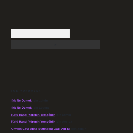
Arama
SON YORUMLAR
Ifak Ne Demek
için
admin
Ifak Ne Demek
için
Levent
Türlü Hangi Yörenin Yemeğidir
için
admin
Türlü Hangi Yörenin Yemeğidir
için
Açelya
Kimyon Çayı Anne Sütündeki Gazı Alır Mı
için
admin