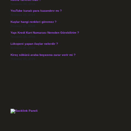
Temmuz 30, 2026
YouTube kanalı para kazandırır mı ?
Temmuz 29, 2026
Kuşlar hangi renkleri göremez ?
Temmuz 27, 2026
Yapı Kredi Kart Numarası Nereden Görebilirim ?
Temmuz 26, 2026
Lökopeni yapan ilaçlar nelerdir ?
Temmuz 25, 2026
Kireç sökücü araba boyasına zarar verir mi ?
Temmuz 25, 2026