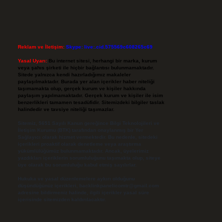
Reklam ve İletişim:
Skype: live:.cid.575569c608265c69
Yasal Uyarı:
Bu internet sitesi, herhangi bir marka, kurum
veya şahıs şirketi ile hiçbir bağlantısı bulunmamaktadır.
Sitede yalnızca kendi hazırladığımız makaleler
paylaşılmaktadır. Burada yer alan içerikler haber niteliği
taşımamakta olup, gerçek kurum ve kişiler hakkında
paylaşım yapılmamaktadır. Gerçek kurum ve kişiler ile isim
benzerlikleri tamamen tesadüfidir. Sitemizdeki bilgiler taslak
halindedir ve tavsiye niteliği taşımazlar.
Sitemiz, 5651 Sayılı Kanun gereğince Bilgi Teknolojileri ve
İletişim Kurumu (BTK) tarafından onaylanmış bir Yer
Sağlayıcı olarak hizmet vermektedir. Bu nedenle, sitedeki
içerikleri proaktif olarak denetleme veya araştırma
yükümlülüğümüz bulunmamaktadır. Ancak, üyelerimiz
yazdıkları içeriklerin sorumluluğunu taşımakta olup, siteye
üye olarak bu sorumluluğu kabul etmiş sayılırlar.
Hukuka ve yasal düzenlemelere aykırı olduğunu
düşündüğünüz içerikleri,
backlinkpanelicomtr@gmail.com
adresine bildirmeniz halinde, ilgili içerikler yasal süre
içerisinde sitemizden kaldırılacaktır.