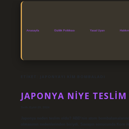
Anasayfa
Gizlilik Politikası
Yasal Uyarı
Hakkı
ETIKET:
JAPONYAYI KIM BOMBALADI
JAPONYA NIYE TESLIM
Tarih: Eylül 29, 2024
Japonya neden teslim oldu? ABD’nin atom bombalamalarında
olmasının nedenlerinden biriydi. Savaşın sonucunda Kore i