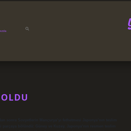
mızda
 OLDU
n sonra Sovyetlerin Mançurya’yı fethetmesi Japonya’nın teslim
ki parçaya bölündü: Güney ve Kuzey. Japonya’nın resmen teslim