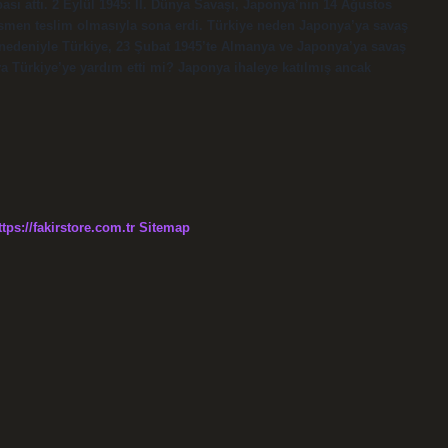
ı attı. 2 Eylül 1945: II. Dünya Savaşı, Japonya’nın 14 Ağustos
 resmen teslim olmasıyla sona erdi. Türkiye neden Japonya’ya savaş
lu nedeniyle Türkiye, 23 Şubat 1945’te Almanya ve Japonya’ya savaş
ya Türkiye’ye yardım etti mi? Japonya ihaleye katılmış ancak
ttps://fakirstore.com.tr
Sitemap