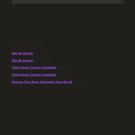
SON YORUMLAR
Ifak Ne Demek
için
admin
Ifak Ne Demek
için
Levent
Türlü Hangi Yörenin Yemeğidir
için
admin
Türlü Hangi Yörenin Yemeğidir
için
Açelya
Kimyon Çayı Anne Sütündeki Gazı Alır Mı
için
admin