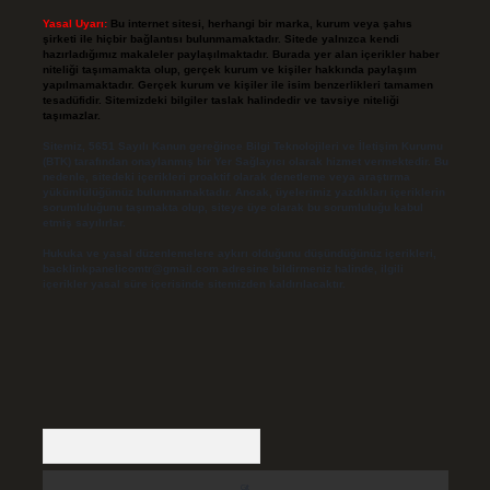
Yasal Uyarı:
Bu internet sitesi, herhangi bir marka, kurum veya şahıs
şirketi ile hiçbir bağlantısı bulunmamaktadır. Sitede yalnızca kendi
hazırladığımız makaleler paylaşılmaktadır. Burada yer alan içerikler haber
niteliği taşımamakta olup, gerçek kurum ve kişiler hakkında paylaşım
yapılmamaktadır. Gerçek kurum ve kişiler ile isim benzerlikleri tamamen
tesadüfidir. Sitemizdeki bilgiler taslak halindedir ve tavsiye niteliği
taşımazlar.
Sitemiz, 5651 Sayılı Kanun gereğince Bilgi Teknolojileri ve İletişim Kurumu
(BTK) tarafından onaylanmış bir Yer Sağlayıcı olarak hizmet vermektedir. Bu
nedenle, sitedeki içerikleri proaktif olarak denetleme veya araştırma
yükümlülüğümüz bulunmamaktadır. Ancak, üyelerimiz yazdıkları içeriklerin
sorumluluğunu taşımakta olup, siteye üye olarak bu sorumluluğu kabul
etmiş sayılırlar.
Hukuka ve yasal düzenlemelere aykırı olduğunu düşündüğünüz içerikleri,
backlinkpanelicomtr@gmail.com
adresine bildirmeniz halinde, ilgili
içerikler yasal süre içerisinde sitemizden kaldırılacaktır.
Arama