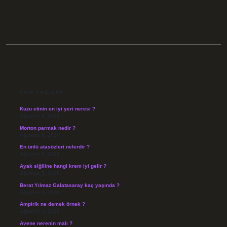
SIDEBAR
SON YAZILAR
Kuzu etinin en iyi yeri neresi ?
Ağustos 8, 2026
Morton parmak nedir ?
Ağustos 8, 2026
En ünlü atasözleri nelerdir ?
Ağustos 6, 2026
Ayak siğiline hangi krem iyi gelir ?
Ağustos 5, 2026
Berat Yılmaz Galatasaray kaç yaşında ?
Ağustos 4, 2026
Ampirik ne demek örnek ?
Ağustos 4, 2026
Avene nerenin malı ?