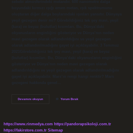
sebebi atmosferindeki metandır. 600 nanometre dalga
boyundaki kırmızı ışığı emen metan, ışık spektrumunu
oluşturan diğer dalga boylarındaki ışınları yansıtır. Dünyaya
yeşil gezegen denir mi? Görebildiğiniz tek şey mavi, yeşil
(kara) ve beyaz (bulutlar) kısımları. Bu, Dünya’daki
okyanusların enginliğini gösteriyor ve Dünya’nın neden
mavi gezegen olarak adlandırıldığını ve yeşil gezegen
olarak adlandırılmadığını gayet iyi açıklayabilir. 3 Temmuz
2021Görebildiğiniz tek şey mavi, yeşil (kara) ve beyaz
(bulutlar) kısımları. Bu, Dünya’daki okyanusların enginliğini
gösteriyor ve Dünya’nın neden mavi gezegen olarak
adlandırıldığını ve yeşil gezegen olarak adlandırılmadığını
gayet iyi açıklayabilir. Mars’ın rengi hangi renktir? Mars
gezegeni hakkında genel…
Yeşil
Devamını okuyun
Yorum Bırak
Gezegen
Var
Mı
https://www.rinmedya.com
https://pandorapsikoloji.com.tr
https://fakirstore.com.tr
Sitemap