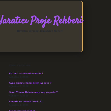
Yaratıcı Proje Rehberi
Hayalleri gerçeğe dönüştüren fikirler!
SIDEBAR
https://elexbett.net/
SON YAZILAR
En ünlü atasözleri nelerdir ?
Ağustos 6, 2026
Ayak siğiline hangi krem iyi gelir ?
Ağustos 5, 2026
Berat Yılmaz Galatasaray kaç yaşında ?
Ağustos 4, 2026
Ampirik ne demek örnek ?
Ağustos 4, 2026
Avene nerenin malı ?