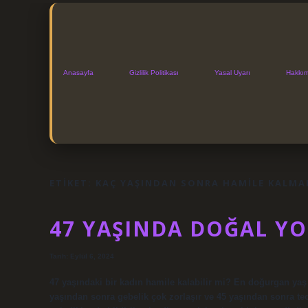
Anasayfa
Gizlilik Politikası
Yasal Uyarı
Hakkı
ETIKET:
KAÇ YAŞINDAN SONRA HAMILE KALMAK
47 YAŞINDA DOĞAL YO
Tarih: Eylül 6, 2024
47 yaşındaki bir kadın hamile kalabilir mi? En doğurgan yaş 
yaşından sonra gebelik çok zorlaşır ve 45 yaşından sonra teo