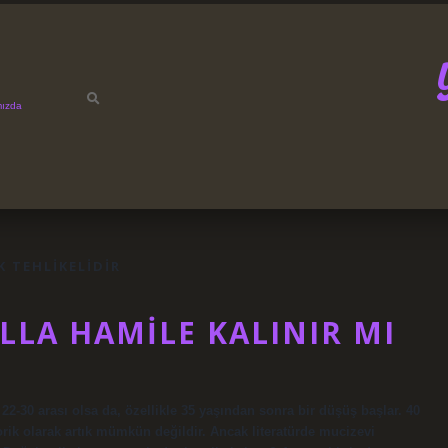
mızda
 TEHLIKELIDIR
LLA HAMILE KALINIR MI
22-30 arası olsa da, özellikle 35 yaşından sonra bir düşüş başlar. 40
rik olarak artık mümkün değildir. Ancak literatürde mucizevi