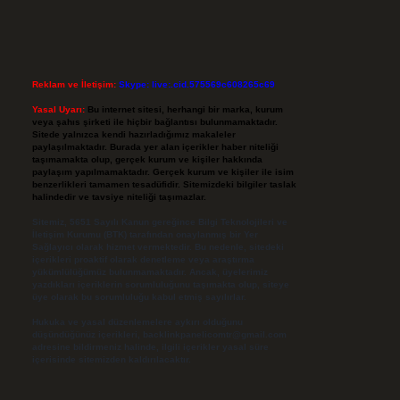
Reklam ve İletişim:
Skype: live:.cid.575569c608265c69
Yasal Uyarı:
Bu internet sitesi, herhangi bir marka, kurum
veya şahıs şirketi ile hiçbir bağlantısı bulunmamaktadır.
Sitede yalnızca kendi hazırladığımız makaleler
paylaşılmaktadır. Burada yer alan içerikler haber niteliği
taşımamakta olup, gerçek kurum ve kişiler hakkında
paylaşım yapılmamaktadır. Gerçek kurum ve kişiler ile isim
benzerlikleri tamamen tesadüfidir. Sitemizdeki bilgiler taslak
halindedir ve tavsiye niteliği taşımazlar.
Sitemiz, 5651 Sayılı Kanun gereğince Bilgi Teknolojileri ve
İletişim Kurumu (BTK) tarafından onaylanmış bir Yer
Sağlayıcı olarak hizmet vermektedir. Bu nedenle, sitedeki
içerikleri proaktif olarak denetleme veya araştırma
yükümlülüğümüz bulunmamaktadır. Ancak, üyelerimiz
yazdıkları içeriklerin sorumluluğunu taşımakta olup, siteye
üye olarak bu sorumluluğu kabul etmiş sayılırlar.
Hukuka ve yasal düzenlemelere aykırı olduğunu
düşündüğünüz içerikleri,
backlinkpanelicomtr@gmail.com
adresine bildirmeniz halinde, ilgili içerikler yasal süre
içerisinde sitemizden kaldırılacaktır.