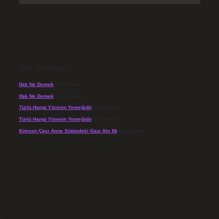
SON YORUMLAR
Ifak Ne Demek
için
admin
Ifak Ne Demek
için
Levent
Türlü Hangi Yörenin Yemeğidir
için
admin
Türlü Hangi Yörenin Yemeğidir
için
Açelya
Kimyon Çayı Anne Sütündeki Gazı Alır Mı
için
admin