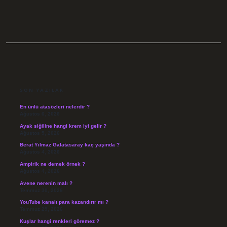
SIDEBAR
SON YAZILAR
En ünlü atasözleri nelerdir ?
Ağustos 6, 2026
Ayak siğiline hangi krem iyi gelir ?
Ağustos 5, 2026
Berat Yılmaz Galatasaray kaç yaşında ?
Ağustos 4, 2026
Ampirik ne demek örnek ?
Ağustos 4, 2026
Avene nerenin malı ?
Temmuz 30, 2026
YouTube kanalı para kazandırır mı ?
Temmuz 29, 2026
Kuşlar hangi renkleri göremez ?