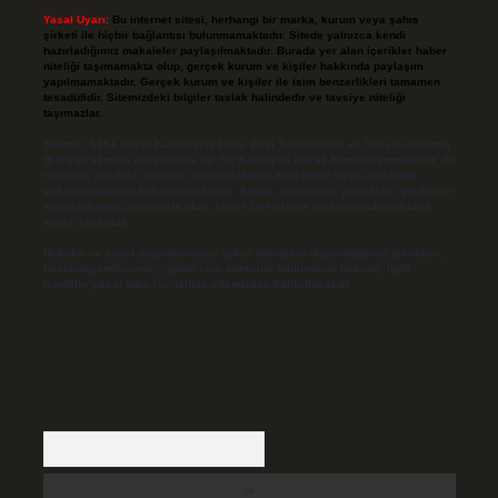
Yasal Uyarı:
Bu internet sitesi, herhangi bir marka, kurum veya şahıs
şirketi ile hiçbir bağlantısı bulunmamaktadır. Sitede yalnızca kendi
hazırladığımız makaleler paylaşılmaktadır. Burada yer alan içerikler haber
niteliği taşımamakta olup, gerçek kurum ve kişiler hakkında paylaşım
yapılmamaktadır. Gerçek kurum ve kişiler ile isim benzerlikleri tamamen
tesadüfidir. Sitemizdeki bilgiler taslak halindedir ve tavsiye niteliği
taşımazlar.
Sitemiz, 5651 Sayılı Kanun gereğince Bilgi Teknolojileri ve İletişim Kurumu
(BTK) tarafından onaylanmış bir Yer Sağlayıcı olarak hizmet vermektedir. Bu
nedenle, sitedeki içerikleri proaktif olarak denetleme veya araştırma
yükümlülüğümüz bulunmamaktadır. Ancak, üyelerimiz yazdıkları içeriklerin
sorumluluğunu taşımakta olup, siteye üye olarak bu sorumluluğu kabul
etmiş sayılırlar.
Hukuka ve yasal düzenlemelere aykırı olduğunu düşündüğünüz içerikleri,
backlinkpanelicomtr@gmail.com
adresine bildirmeniz halinde, ilgili
içerikler yasal süre içerisinde sitemizden kaldırılacaktır.
Arama