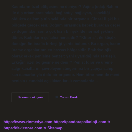
Kadınların özel bölgesine ne deniyor? Vajina (oda): Rahim
ile dış ortam arasındaki bağlantıyı sağlayan, esnekliği
oldukça gelişmiş tüp şeklinde bir organdır. Cinsel ilişki bu
bölgede gerçekleşir. Doğum sırasında bebek buradan geçer
ve doğumdan sonra çok hızlı bir şekilde normal şekline
döner. Kadınların şeftalisi neresidir? “Klitoris”, iki küçük
dudağın ön tarafta birleştiği yerde bulunur. Bu organ, kadın
üreme organlarının en hassas bölgesidir. Embriyolojik
olarak erkek penisine benzer; yani uyarıldığında sertleşir.
Erkeğin özel bölgesine ne denir? Penis; İdrar ve üreme
salgı kanallarını çevreleyen süngerimsi bir yapıya sahip
kan damarlarıyla dolu bir organdır. Hem idrar hem de meni,
penisin ucundaki açıklıktan farklı zamanlarda…
Kadınların
Devamını okuyun
Yorum Bırak
Özel
Bölgesine
Ne
Ad
Verilir
https://www.rinmedya.com
https://pandorapsikoloji.com.tr
https://fakirstore.com.tr
Sitemap