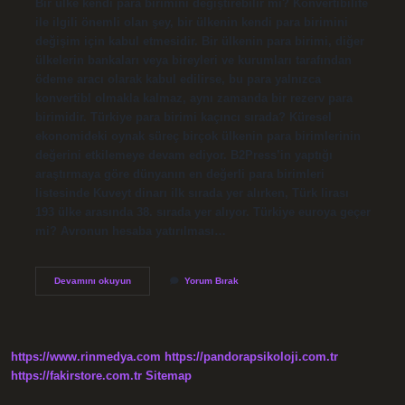
Bir ülke kendi para birimini değiştirebilir mi? Konvertibilite
ile ilgili önemli olan şey, bir ülkenin kendi para birimini
değişim için kabul etmesidir. Bir ülkenin para birimi, diğer
ülkelerin bankaları veya bireyleri ve kurumları tarafından
ödeme aracı olarak kabul edilirse, bu para yalnızca
konvertibl olmakla kalmaz, aynı zamanda bir rezerv para
birimidir. Türkiye para birimi kaçıncı sırada? Küresel
ekonomideki oynak süreç birçok ülkenin para birimlerinin
değerini etkilemeye devam ediyor. B2Press’in yaptığı
araştırmaya göre dünyanın en değerli para birimleri
listesinde Kuveyt dinarı ilk sırada yer alırken, Türk lirası
193 ülke arasında 38. sırada yer alıyor. Türkiye euroya geçer
mi? Avronun hesaba yatırılması…
Türkiye
Devamını okuyun
Yorum Bırak
Para
Birimi
Dolar
Olabilir
Mi
https://www.rinmedya.com
https://pandorapsikoloji.com.tr
https://fakirstore.com.tr
Sitemap