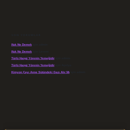
SON YORUMLAR
Ifak Ne Demek
için
admin
Ifak Ne Demek
için
Levent
Türlü Hangi Yörenin Yemeğidir
için
admin
Türlü Hangi Yörenin Yemeğidir
için
Açelya
Kimyon Çayı Anne Sütündeki Gazı Alır Mı
için
admin
xyz