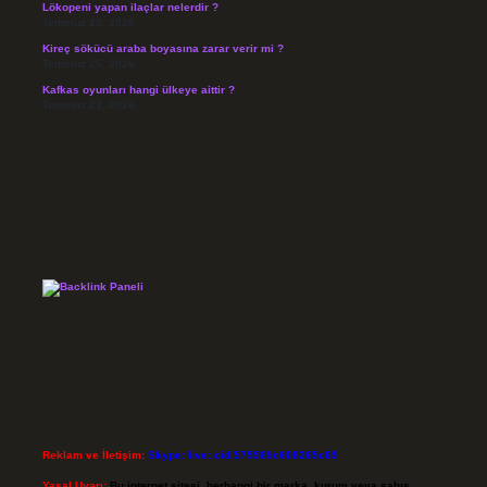
Lökopeni yapan ilaçlar nelerdir ?
Temmuz 25, 2026
Kireç sökücü araba boyasına zarar verir mi ?
Temmuz 25, 2026
Kafkas oyunları hangi ülkeye aittir ?
Temmuz 23, 2026
Reklam ve İletişim:
Skype: live:.cid.575569c608265c69
Yasal Uyarı:
Bu internet sitesi, herhangi bir marka, kurum veya şahıs