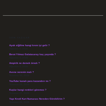
SIDEBAR
SON YAZILAR
Ayak siğiline hangi krem iyi gelir ?
Ağustos 5, 2026
Berat Yılmaz Galatasaray kaç yaşında ?
Ağustos 4, 2026
Ampirik ne demek örnek ?
Ağustos 4, 2026
Avene nerenin malı ?
Temmuz 30, 2026
YouTube kanalı para kazandırır mı ?
Temmuz 29, 2026
Kuşlar hangi renkleri göremez ?
Temmuz 27, 2026
Yapı Kredi Kart Numarası Nereden Görebilirim ?
Temmuz 26, 2026