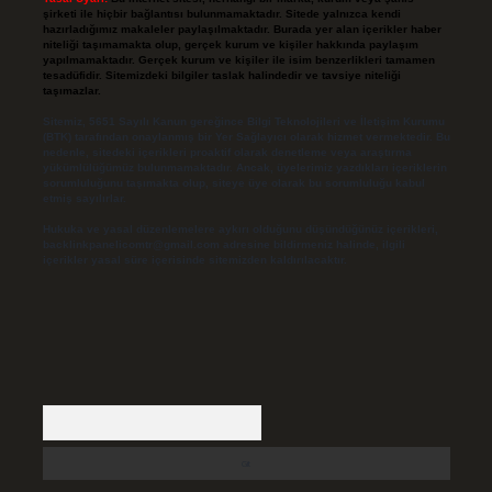
şirketi ile hiçbir bağlantısı bulunmamaktadır. Sitede yalnızca kendi
hazırladığımız makaleler paylaşılmaktadır. Burada yer alan içerikler haber
niteliği taşımamakta olup, gerçek kurum ve kişiler hakkında paylaşım
yapılmamaktadır. Gerçek kurum ve kişiler ile isim benzerlikleri tamamen
tesadüfidir. Sitemizdeki bilgiler taslak halindedir ve tavsiye niteliği
taşımazlar.
Sitemiz, 5651 Sayılı Kanun gereğince Bilgi Teknolojileri ve İletişim Kurumu
(BTK) tarafından onaylanmış bir Yer Sağlayıcı olarak hizmet vermektedir. Bu
nedenle, sitedeki içerikleri proaktif olarak denetleme veya araştırma
yükümlülüğümüz bulunmamaktadır. Ancak, üyelerimiz yazdıkları içeriklerin
sorumluluğunu taşımakta olup, siteye üye olarak bu sorumluluğu kabul
etmiş sayılırlar.
Hukuka ve yasal düzenlemelere aykırı olduğunu düşündüğünüz içerikleri,
backlinkpanelicomtr@gmail.com
adresine bildirmeniz halinde, ilgili
içerikler yasal süre içerisinde sitemizden kaldırılacaktır.
Arama