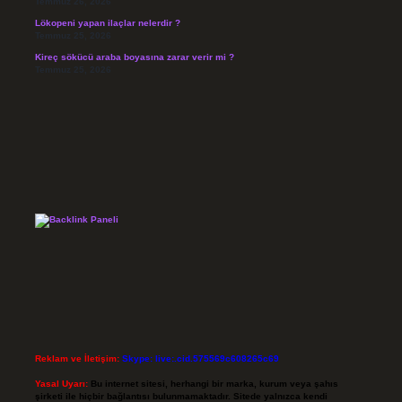
Temmuz 26, 2026
Lökopeni yapan ilaçlar nelerdir ?
Temmuz 25, 2026
Kireç sökücü araba boyasına zarar verir mi ?
Temmuz 25, 2026
Reklam ve İletişim:
Skype: live:.cid.575569c608265c69
Yasal Uyarı:
Bu internet sitesi, herhangi bir marka, kurum veya şahıs
şirketi ile hiçbir bağlantısı bulunmamaktadır. Sitede yalnızca kendi