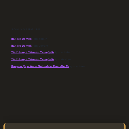
SON YORUMLAR
Ifak Ne Demek
için
admin
Ifak Ne Demek
için
Levent
Türlü Hangi Yörenin Yemeğidir
için
admin
Türlü Hangi Yörenin Yemeğidir
için
Açelya
Kimyon Çayı Anne Sütündeki Gazı Alır Mı
için
admin
//elexbett.net/
betexper.xyz