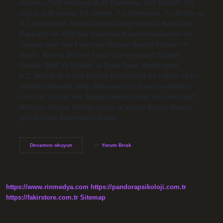
dağılımı; %65 Hristiyan (%40 Protestan, %20 Katolik, %5
diğer), %30 dinsiz, %2 Yahudi, %1 Müslüman, %1 Budist ve
%1 diğer dinler. Kamala Harris hangi dinden? Harris bir
Baptist’tir ve ABD’deki Amerikan Baptist kiliselerinin bir
cemaati olan San Francisco Üçüncü Baptist Kilisesi’ne
üyedir. Antony Blinken hangi dine mensup? Blinken
Yahudi. 2002’de Blinken ve Evan Ryan, Washington,
D.C.’deki Holy Trinity Katolik Kilisesi’nde bir haham ve bir
rahibin başkanlık ettiği dinlerarası bir törenle evlendiler.
Çiftin iki çocuğu var. Barack Obama hangi dine mensup?
Michelle Obama 1964’te doğdu ve kocası Barack Obama
gibi Harvard Üniversitesi Hukuk…
Abd
Devamını okuyun
Yorum Bırak
Başkanı
Hangi
Din
https://www.rinmedya.com
https://pandorapsikoloji.com.tr
https://fakirstore.com.tr
Sitemap