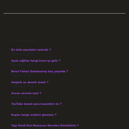
SIDEBAR
SON YAZILAR
En ünlü atasözleri nelerdir ?
Ağustos 6, 2026
Ayak siğiline hangi krem iyi gelir ?
Ağustos 5, 2026
Berat Yılmaz Galatasaray kaç yaşında ?
Ağustos 4, 2026
Ampirik ne demek örnek ?
Ağustos 4, 2026
Avene nerenin malı ?
Temmuz 30, 2026
YouTube kanalı para kazandırır mı ?
Temmuz 29, 2026
Kuşlar hangi renkleri göremez ?
Temmuz 27, 2026
Yapı Kredi Kart Numarası Nereden Görebilirim ?