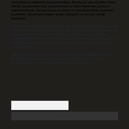
hazırladığımız makaleler paylaşılmaktadır. Burada yer alan içerikler haber
niteliği taşımamakta olup, gerçek kurum ve kişiler hakkında paylaşım
yapılmamaktadır. Gerçek kurum ve kişiler ile isim benzerlikleri tamamen
tesadüfidir. Sitemizdeki bilgiler taslak halindedir ve tavsiye niteliği
taşımazlar.
Sitemiz, 5651 Sayılı Kanun gereğince Bilgi Teknolojileri ve İletişim Kurumu
(BTK) tarafından onaylanmış bir Yer Sağlayıcı olarak hizmet vermektedir. Bu
nedenle, sitedeki içerikleri proaktif olarak denetleme veya araştırma
yükümlülüğümüz bulunmamaktadır. Ancak, üyelerimiz yazdıkları içeriklerin
sorumluluğunu taşımakta olup, siteye üye olarak bu sorumluluğu kabul
etmiş sayılırlar.
Hukuka ve yasal düzenlemelere aykırı olduğunu düşündüğünüz içerikleri,
backlinkpanelicomtr@gmail.com
adresine bildirmeniz halinde, ilgili
içerikler yasal süre içerisinde sitemizden kaldırılacaktır.
Arama