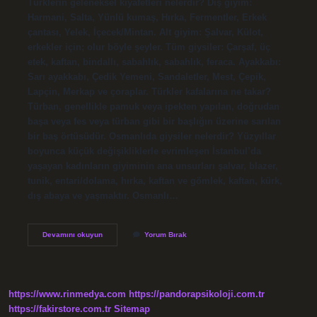
Türklerin geleneksel kıyafetleri nelerdir? Dış giyim:
Harmani, Salta, Yünlü kumaş, Hırka, Fermentler, Erkek
çantası, Yelek, İçecek/Mintan. Alt giyim: Şalvar, Külot,
erkekler için; olur böyle şeyler. Tüm giysiler: Çarşaf, üç
etek, kaftan, bindallı, sabahlık, sabahlık, feraca. Ayakkabı:
Sarı ayakkabı, Çedik Yemeni, Sandaletler, Mest, Çepik,
Lapçin, Merkap ve çoraplar. Türkler kafalarına ne takar?
Türban, genellikle pamuk veya ipekten yapılan, doğrudan
başa veya fes veya türban gibi bir başlığın üzerine sarılan
bir baş örtüsüdür. Osmanlıda giysiler nelerdir? Yüzyıllar
boyunca küçük değişikliklerle evrimleşen İstanbul’da
yaşayan kadınların giyiminin ana unsurları şalvar, blazer,
tunik, entari/dolama, hırka, kaftan ve gömlek, kaftan, kürk,
dış abaya ve yaşmaktır. Osmanlı…
Eski
Devamını okuyun
Yorum Bırak
Türkler
Ne
Giyer
https://www.rinmedya.com
https://pandorapsikoloji.com.tr
https://fakirstore.com.tr
Sitemap