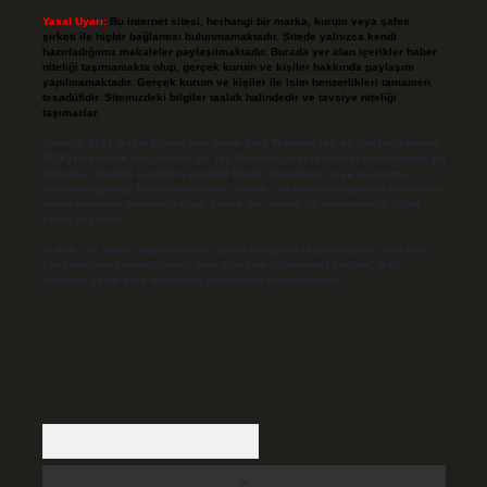
Yasal Uyarı:
Bu internet sitesi, herhangi bir marka, kurum veya şahıs
şirketi ile hiçbir bağlantısı bulunmamaktadır. Sitede yalnızca kendi
hazırladığımız makaleler paylaşılmaktadır. Burada yer alan içerikler haber
niteliği taşımamakta olup, gerçek kurum ve kişiler hakkında paylaşım
yapılmamaktadır. Gerçek kurum ve kişiler ile isim benzerlikleri tamamen
tesadüfidir. Sitemizdeki bilgiler taslak halindedir ve tavsiye niteliği
taşımazlar.
Sitemiz, 5651 Sayılı Kanun gereğince Bilgi Teknolojileri ve İletişim Kurumu
(BTK) tarafından onaylanmış bir Yer Sağlayıcı olarak hizmet vermektedir. Bu
nedenle, sitedeki içerikleri proaktif olarak denetleme veya araştırma
yükümlülüğümüz bulunmamaktadır. Ancak, üyelerimiz yazdıkları içeriklerin
sorumluluğunu taşımakta olup, siteye üye olarak bu sorumluluğu kabul
etmiş sayılırlar.
Hukuka ve yasal düzenlemelere aykırı olduğunu düşündüğünüz içerikleri,
backlinkpanelicomtr@gmail.com
adresine bildirmeniz halinde, ilgili
içerikler yasal süre içerisinde sitemizden kaldırılacaktır.
Arama