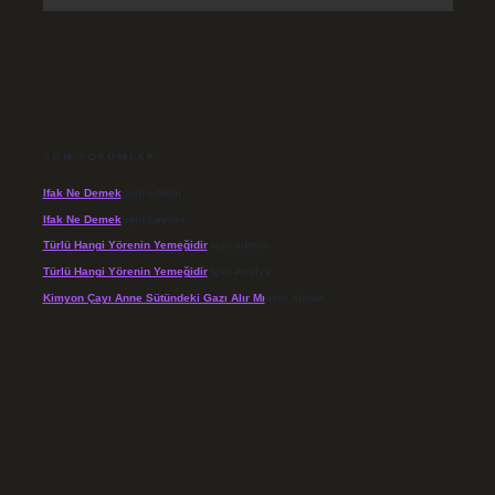
SON YORUMLAR
Ifak Ne Demek
için
admin
Ifak Ne Demek
için
Levent
Türlü Hangi Yörenin Yemeğidir
için
admin
Türlü Hangi Yörenin Yemeğidir
için
Açelya
Kimyon Çayı Anne Sütündeki Gazı Alır Mı
için
admin