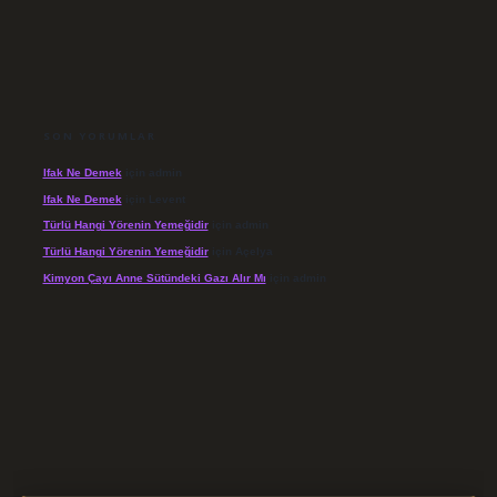
SON YORUMLAR
Ifak Ne Demek
için
admin
Ifak Ne Demek
için
Levent
Türlü Hangi Yörenin Yemeğidir
için
admin
Türlü Hangi Yörenin Yemeğidir
için
Açelya
Kimyon Çayı Anne Sütündeki Gazı Alır Mı
için
admin
/elexbett.net/
betexper.xyz