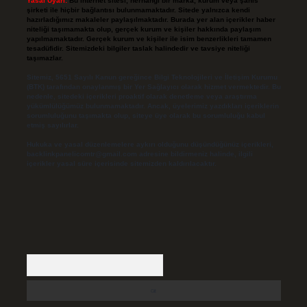
Yasal Uyarı:
Bu internet sitesi, herhangi bir marka, kurum veya şahıs
şirketi ile hiçbir bağlantısı bulunmamaktadır. Sitede yalnızca kendi
hazırladığımız makaleler paylaşılmaktadır. Burada yer alan içerikler haber
niteliği taşımamakta olup, gerçek kurum ve kişiler hakkında paylaşım
yapılmamaktadır. Gerçek kurum ve kişiler ile isim benzerlikleri tamamen
tesadüfidir. Sitemizdeki bilgiler taslak halindedir ve tavsiye niteliği
taşımazlar.
Sitemiz, 5651 Sayılı Kanun gereğince Bilgi Teknolojileri ve İletişim Kurumu
(BTK) tarafından onaylanmış bir Yer Sağlayıcı olarak hizmet vermektedir. Bu
nedenle, sitedeki içerikleri proaktif olarak denetleme veya araştırma
yükümlülüğümüz bulunmamaktadır. Ancak, üyelerimiz yazdıkları içeriklerin
sorumluluğunu taşımakta olup, siteye üye olarak bu sorumluluğu kabul
etmiş sayılırlar.
Hukuka ve yasal düzenlemelere aykırı olduğunu düşündüğünüz içerikleri,
backlinkpanelicomtr@gmail.com
adresine bildirmeniz halinde, ilgili
içerikler yasal süre içerisinde sitemizden kaldırılacaktır.
Arama