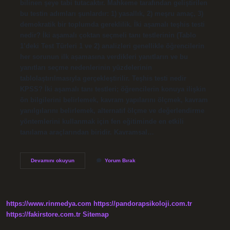
bilinen şeye tabi tutacaktır. Mahkeme tarafından geliştirilen
bu testin adımları şunlardır: 1) yasallık, 2) meşru amaç, 3)
demokratik bir toplumda gereklilik. İki aşamalı teşhis testi
nedir? İki aşamalı çoktan seçmeli tanı testlerinin (Tablo
1’deki Test Türleri 1 ve 2) analizleri genellikle öğrencilerin
her sorunun ilk aşamasına verdikleri yanıtların ve bu
yanıtları seçme nedenlerinin yüzdelerinin
tablolaştırılmasıyla gerçekleştirilir. Teşhis testi nedir
KPSS? İki aşamalı tanı testleri; öğrencilerin konuya ilişkin
ön bilgilerini belirlemek, kavram yapılarını ölçmek, kavram
yanılgılarını belirlemek, alternatif ölçme ve değerlendirme
yöntemlerini kullanmak için fen eğitiminde en etkili
tanılama araçlarından biridir. Kavramsal…
3
Devamını okuyun
Yorum Bırak
Aşamalı
Teşhis
Testi
Nedir
https://www.rinmedya.com
https://pandorapsikoloji.com.tr
https://fakirstore.com.tr
Sitemap