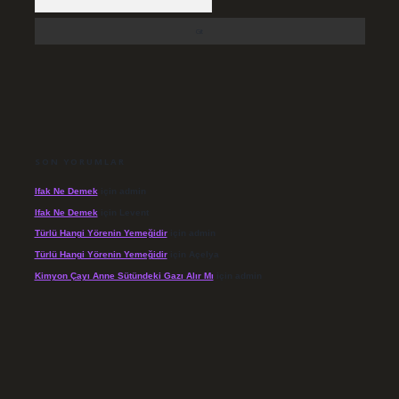
SON YORUMLAR
Ifak Ne Demek
için
admin
Ifak Ne Demek
için
Levent
Türlü Hangi Yörenin Yemeğidir
için
admin
Türlü Hangi Yörenin Yemeğidir
için
Açelya
Kimyon Çayı Anne Sütündeki Gazı Alır Mı
için
admin