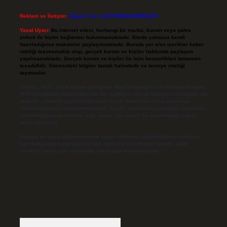
Reklam ve İletişim:
Skype: live:.cid.575569c608265c69
Yasal Uyarı:
Bu internet sitesi, herhangi bir marka, kurum veya şahıs
şirketi ile hiçbir bağlantısı bulunmamaktadır. Sitede yalnızca kendi
hazırladığımız makaleler paylaşılmaktadır. Burada yer alan içerikler haber
niteliği taşımamakta olup, gerçek kurum ve kişiler hakkında paylaşım
yapılmamaktadır. Gerçek kurum ve kişiler ile isim benzerlikleri tamamen
tesadüfidir. Sitemizdeki bilgiler taslak halindedir ve tavsiye niteliği
taşımazlar.
Sitemiz, 5651 Sayılı Kanun gereğince Bilgi Teknolojileri ve İletişim Kurumu
(BTK) tarafından onaylanmış bir Yer Sağlayıcı olarak hizmet vermektedir. Bu
nedenle, sitedeki içerikleri proaktif olarak denetleme veya araştırma
yükümlülüğümüz bulunmamaktadır. Ancak, üyelerimiz yazdıkları içeriklerin
sorumluluğunu taşımakta olup, siteye üye olarak bu sorumluluğu kabul
etmiş sayılırlar.
Hukuka ve yasal düzenlemelere aykırı olduğunu düşündüğünüz içerikleri,
backlinkpanelicomtr@gmail.com
adresine bildirmeniz halinde, ilgili
içerikler yasal süre içerisinde sitemizden kaldırılacaktır.
Arama