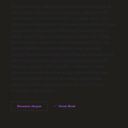
Kaygı bozukluğu olan insan nasıl davranır? Gerginlik ve
huzursuzluk, çarpıntı, hızlı nefes alma, soğuk terleme,
sıcak basması, midede kelebekler ve göğüs ağrısı hepsi
anksiyetenin belirtileridir. Anksiyetede, bu belirtilerin hepsi
veya bazıları aynı anda görülür. Kaygı bozukluğunun
sebebi nedir? Kaygı bozukluğuna ne sebep olur? Kaygı
bozukluğunun nedeni tam olarak anlaşılmamış olsa da
genetik faktörler, çevresel faktörler, stres, beyindeki
değişiklikler ve travma kaygı bozukluğunu etkileyebilecek
durumlar arasındadır. Kaygı bozukluğuna ne iyi gelir?
Yürüyüş, egzersiz, takım sporları, meditasyon, nefes
egzersizleri, uzun banyolar ve yoga gibi teknikler kaygı
belirtilerini kontrol etmeye ve korkuyu hafifletmeye
yardımcı olabilir. Kaygı bozukluğu düzelir mi? Kaygı
bozukluğu olan kişilerin…
Kaygı
Devamını okuyun
Yorum Bırak
Bozukluğu
Ne
Anlama
Gelir