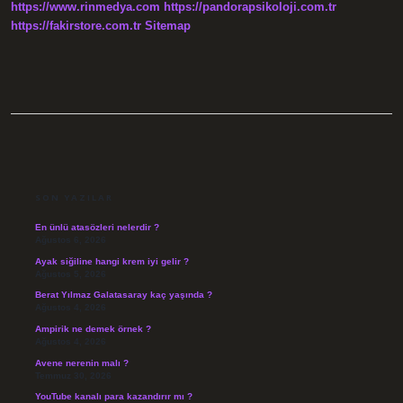
https://www.rinmedya.com
https://pandorapsikoloji.com.tr
https://fakirstore.com.tr
Sitemap
SIDEBAR
SON YAZILAR
En ünlü atasözleri nelerdir ?
Ağustos 6, 2026
Ayak siğiline hangi krem iyi gelir ?
Ağustos 5, 2026
Berat Yılmaz Galatasaray kaç yaşında ?
Ağustos 4, 2026
Ampirik ne demek örnek ?
Ağustos 4, 2026
Avene nerenin malı ?
Temmuz 30, 2026
YouTube kanalı para kazandırır mı ?