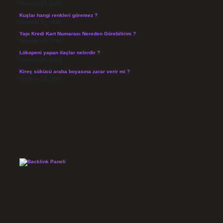
Temmuz 29, 2026
Kuşlar hangi renkleri göremez ?
Temmuz 27, 2026
Yapı Kredi Kart Numarası Nereden Görebilirim ?
Temmuz 26, 2026
Lökopeni yapan ilaçlar nelerdir ?
Temmuz 25, 2026
Kireç sökücü araba boyasına zarar verir mi ?
Temmuz 25, 2026