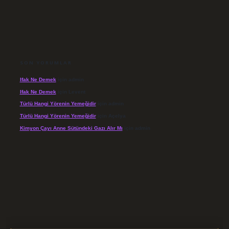
SON YORUMLAR
Ifak Ne Demek
için
admin
Ifak Ne Demek
için
Levent
Türlü Hangi Yörenin Yemeğidir
için
admin
Türlü Hangi Yörenin Yemeğidir
için
Açelya
Kimyon Çayı Anne Sütündeki Gazı Alır Mı
için
admin
/elexbett.net/
betexper.xyz