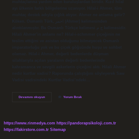
muhtaçlarına yardım eden kuruluşlardan biridir. Kızıl hilal
ayı ülkenin farklı bölgelerine uzanıyor. Hilal-i Ahmer, tüm
muhtaç destek adıyla çığlık atıyor. Ahmer ne anlama gelir?
Köken. Osmanlı Türk, احمر (Ahmer) kelimesinden
alıntılanmıştır. Bu Osmanlı Türkçe kelimesi ح م kelimesidir.
Hilali Ahmer’in anlamı ne? Hilal-i-schmmer çiçeğinin ne
teslim ettiğini ve asistan olduğunu bilmeyecek Osmanlı
imparatorluğu yok ve bu çiçek göğsünde huşu ve sohbet
olamaz. Hilal-i Ahmer, değerli bedenlerde düşman
silahlarıyla açılan yaraların değerli bedenlerinde
kahramanca ve sevgili askerlerin çiçeğini aktı. Hilali Ahmer
nedir kurtlar vadisi? Raporunda çalıştığını söyleyerek Saw
Vadisi vadisindeki Kurtlar Vadisi’ndeki…
Ilahi
Devamını okuyun
Yorum Bırak
Ahmer
Nedir
Kısaca
https://www.rinmedya.com
https://pandorapsikoloji.com.tr
https://fakirstore.com.tr
Sitemap