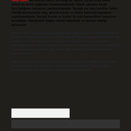
Yasal Uyarı:
Bu internet sitesi, herhangi bir marka, kurum veya şahıs
şirketi ile hiçbir bağlantısı bulunmamaktadır. Sitede yalnızca kendi
hazırladığımız makaleler paylaşılmaktadır. Burada yer alan içerikler haber
niteliği taşımamakta olup, gerçek kurum ve kişiler hakkında paylaşım
yapılmamaktadır. Gerçek kurum ve kişiler ile isim benzerlikleri tamamen
tesadüfidir. Sitemizdeki bilgiler taslak halindedir ve tavsiye niteliği
taşımazlar.
Sitemiz, 5651 Sayılı Kanun gereğince Bilgi Teknolojileri ve İletişim Kurumu
(BTK) tarafından onaylanmış bir Yer Sağlayıcı olarak hizmet vermektedir. Bu
nedenle, sitedeki içerikleri proaktif olarak denetleme veya araştırma
yükümlülüğümüz bulunmamaktadır. Ancak, üyelerimiz yazdıkları içeriklerin
sorumluluğunu taşımakta olup, siteye üye olarak bu sorumluluğu kabul
etmiş sayılırlar.
Hukuka ve yasal düzenlemelere aykırı olduğunu düşündüğünüz içerikleri,
backlinkpanelicomtr@gmail.com
adresine bildirmeniz halinde, ilgili
içerikler yasal süre içerisinde sitemizden kaldırılacaktır.
Arama