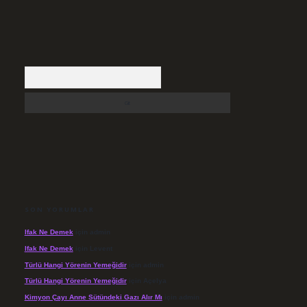
Arama
SON YORUMLAR
Ifak Ne Demek
için
admin
Ifak Ne Demek
için
Levent
Türlü Hangi Yörenin Yemeğidir
için
admin
Türlü Hangi Yörenin Yemeğidir
için
Açelya
Kimyon Çayı Anne Sütündeki Gazı Alır Mı
için
admin