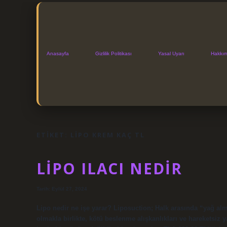
Anasayfa
Gizlilik Politikası
Yasal Uyarı
Hakkı
ETIKET:
LIPO KREM KAÇ TL
LIPO ILACI NEDIR
Tarih: Eylül 27, 2024
Lipo nedir ne işe yarar? Liposuction; Halk arasında “yağ alma
olmakla birlikte, kötü beslenme alışkanlıkları ve hareketsiz