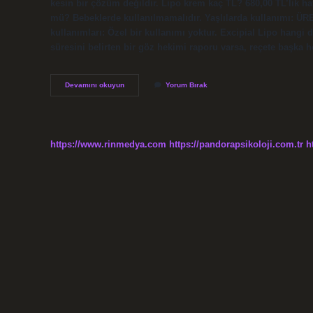
kesin bir çözüm değildir. Lipo krem kaç TL? 680,00 TL’lik ha
mü? Bebeklerde kullanılmamalıdır. Yaşlılarda kullanımı: ÜRE
kullanımları: Özel bir kullanımı yoktur. Excipial Lipo hangi
süresini belirten bir göz hekimi raporu varsa, reçete başka h
Lipo
Devamını okuyun
Yorum Bırak
Ilacı
Nedir
https://www.rinmedya.com
https://pandorapsikoloji.com.tr
h