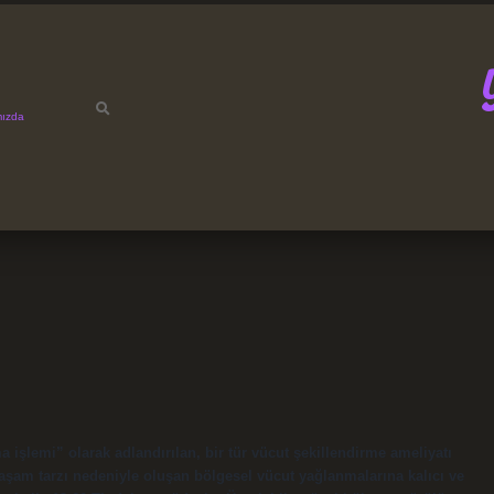
mızda
 işlemi” olarak adlandırılan, bir tür vücut şekillendirme ameliyatı
 yaşam tarzı nedeniyle oluşan bölgesel vücut yağlanmalarına kalıcı ve