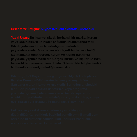
Reklam ve İletişim:
Skype: live:.cid.575569c608265c69
Yasal Uyarı:
Bu internet sitesi, herhangi bir marka, kurum
veya şahıs şirketi ile hiçbir bağlantısı bulunmamaktadır.
Sitede yalnızca kendi hazırladığımız makaleler
paylaşılmaktadır. Burada yer alan içerikler haber niteliği
taşımamakta olup, gerçek kurum ve kişiler hakkında
paylaşım yapılmamaktadır. Gerçek kurum ve kişiler ile isim
benzerlikleri tamamen tesadüfidir. Sitemizdeki bilgiler taslak
halindedir ve tavsiye niteliği taşımazlar.
Sitemiz, 5651 Sayılı Kanun gereğince Bilgi Teknolojileri ve
İletişim Kurumu (BTK) tarafından onaylanmış bir Yer
Sağlayıcı olarak hizmet vermektedir. Bu nedenle, sitedeki
içerikleri proaktif olarak denetleme veya araştırma
yükümlülüğümüz bulunmamaktadır. Ancak, üyelerimiz
yazdıkları içeriklerin sorumluluğunu taşımakta olup, siteye
üye olarak bu sorumluluğu kabul etmiş sayılırlar.
Hukuka ve yasal düzenlemelere aykırı olduğunu
düşündüğünüz içerikleri,
backlinkpanelicomtr@gmail.com
adresine bildirmeniz halinde, ilgili içerikler yasal süre
içerisinde sitemizden kaldırılacaktır.