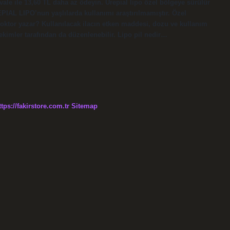
vale ile 13,60 TL daha az ödeyin. Ürepial lipo özel bölgeye sürülür
PIAL LIPO’nun yaşlılarda kullanımı araştırılmamıştır. Özel
 doktor yazar? Kullanılacak ilacın etken maddesi, dozu ve kullanım
ekimler tarafından da düzenlenebilir. Lipo pil nedir…
ttps://fakirstore.com.tr
Sitemap