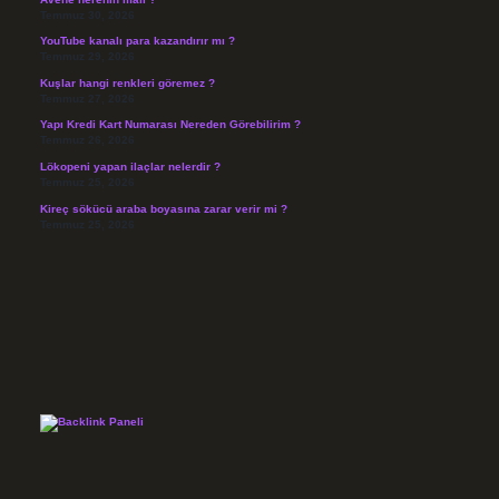
Temmuz 30, 2026
YouTube kanalı para kazandırır mı ?
Temmuz 29, 2026
Kuşlar hangi renkleri göremez ?
Temmuz 27, 2026
Yapı Kredi Kart Numarası Nereden Görebilirim ?
Temmuz 26, 2026
Lökopeni yapan ilaçlar nelerdir ?
Temmuz 25, 2026
Kireç sökücü araba boyasına zarar verir mi ?
Temmuz 25, 2026