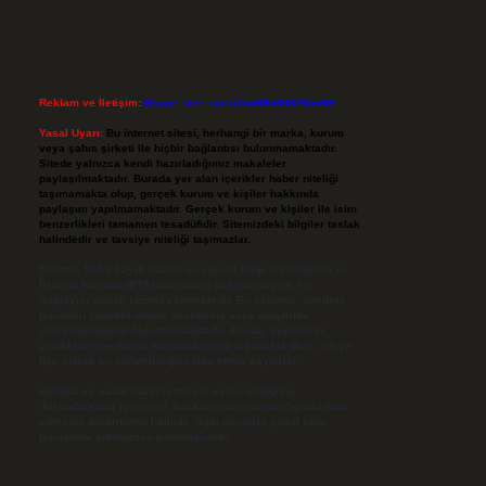
Reklam ve İletişim:
Skype: live:.cid.575569c608265c69
Yasal Uyarı:
Bu internet sitesi, herhangi bir marka, kurum
veya şahıs şirketi ile hiçbir bağlantısı bulunmamaktadır.
Sitede yalnızca kendi hazırladığımız makaleler
paylaşılmaktadır. Burada yer alan içerikler haber niteliği
taşımamakta olup, gerçek kurum ve kişiler hakkında
paylaşım yapılmamaktadır. Gerçek kurum ve kişiler ile isim
benzerlikleri tamamen tesadüfidir. Sitemizdeki bilgiler taslak
halindedir ve tavsiye niteliği taşımazlar.
Sitemiz, 5651 Sayılı Kanun gereğince Bilgi Teknolojileri ve
İletişim Kurumu (BTK) tarafından onaylanmış bir Yer
Sağlayıcı olarak hizmet vermektedir. Bu nedenle, sitedeki
içerikleri proaktif olarak denetleme veya araştırma
yükümlülüğümüz bulunmamaktadır. Ancak, üyelerimiz
yazdıkları içeriklerin sorumluluğunu taşımakta olup, siteye
üye olarak bu sorumluluğu kabul etmiş sayılırlar.
Hukuka ve yasal düzenlemelere aykırı olduğunu
düşündüğünüz içerikleri,
backlinkpanelicomtr@gmail.com
adresine bildirmeniz halinde, ilgili içerikler yasal süre
içerisinde sitemizden kaldırılacaktır.