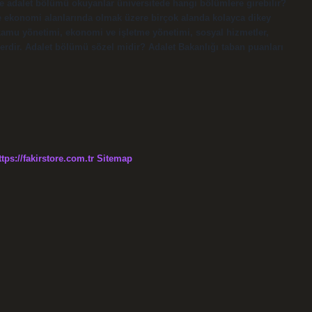
ede adalet bölümü okuyanlar üniversitede hangi bölümlere girebilir?
e ekonomi alanlarında olmak üzere birçok alanda kolayca dikey
kamu yönetimi, ekonomi ve işletme yönetimi, sosyal hizmetler,
kilerdir. Adalet bölümü sözel midir? Adalet Bakanlığı taban puanları
ttps://fakirstore.com.tr
Sitemap