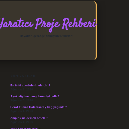
Yaratıcı Proje Rehberi
Hayalleri gerçeğe dönüştüren fikirler!
SIDEBAR
https://elexbett.net/
betexper
SON YAZILAR
En ünlü atasözleri nelerdir ?
Ağustos 6, 2026
Ayak siğiline hangi krem iyi gelir ?
Ağustos 5, 2026
Berat Yılmaz Galatasaray kaç yaşında ?
Ağustos 4, 2026
Ampirik ne demek örnek ?
Ağustos 4, 2026
Avene nerenin malı ?