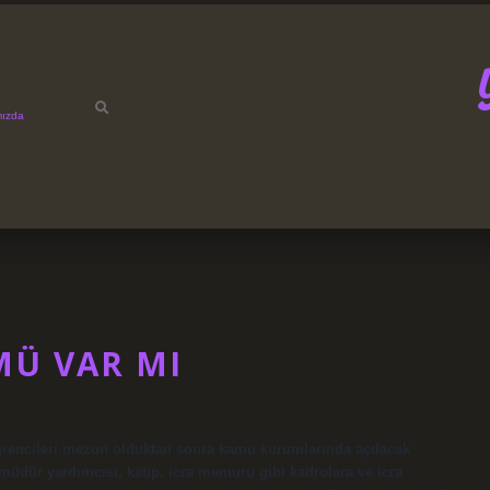
mızda
MÜ VAR MI
rencileri mezun olduktan sonra kamu kurumlarında açılacak
müdür yardımcısı, katip, icra memuru gibi kadrolara ve icra