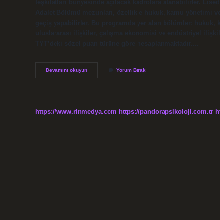
teşkilatları bünyesinde açılacak kadrolara atanabilirler. Lis
Adalet Bölümü mezunları, özellikle hukuk, kamu yönetimi v
geçiş yapabilirler. Bu programda yer alan bölümler; hukuk, 
uluslararası ilişkiler, çalışma ekonomisi ve endüstriyel iliş
TYT’deki sözel puan türüne göre hesaplanmaktadır.…
Lise
Devamını okuyun
Yorum Bırak
De
Adalet
Bölümü
Var
Mı
https://www.rinmedya.com
https://pandorapsikoloji.com.tr
h