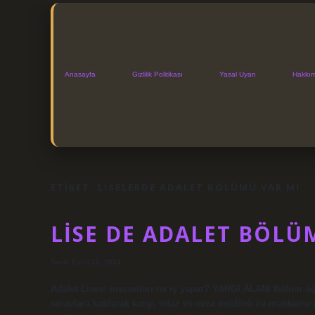
Anasayfa
Gizlilik Politikası
Yasal Uyarı
Hakkı
ETIKET:
LISELERDE ADALET BÖLÜMÜ VAR MI
LISE DE ADALET BÖLÜ
Tarih: Eylül 28, 2024
Adalet Lisesi mezunları ne iş yapar? YARGI ALANI Bölüm öğ
sınavlara katılarak katip, infaz ve ceza müdürü ile mahkeme 