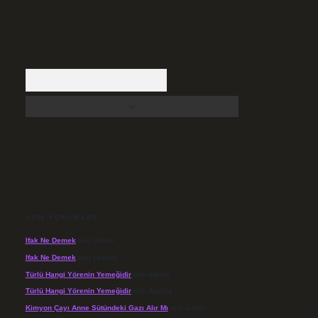
Arama
SON YORUMLAR
Ifak Ne Demek
için
admin
Ifak Ne Demek
için
Levent
Türlü Hangi Yörenin Yemeğidir
için
admin
Türlü Hangi Yörenin Yemeğidir
için
Açelya
Kimyon Çayı Anne Sütündeki Gazı Alır Mı
için
admin