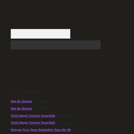
Arama
SON YORUMLAR
Ifak Ne Demek
için
admin
Ifak Ne Demek
için
Levent
Türlü Hangi Yörenin Yemeğidir
için
admin
Türlü Hangi Yörenin Yemeğidir
için
Açelya
Kimyon Çayı Anne Sütündeki Gazı Alır Mı
için
admin