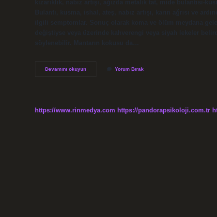
kızarıklık, nabız artışı, ağızda metalik tat, mide bulantısı-
Bulantı, kusma, ishal, ateş, nabız artışı, karın ağrısı ve ardı
ilgili semptomlar. Sonuç olarak koma ve ölüm meydana geleb
değiştiyse veya üzerinde kahverengi veya siyah lekeler belir
söylenebilir. Mantarın kokusu da…
Bozulmuş
Devamını okuyun
Yorum Bırak
Mantarın
Tadı
Nasıl
Olur
https://www.rinmedya.com
https://pandorapsikoloji.com.tr
h