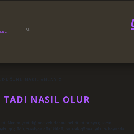
mızda
LDUĞUNU NASIL ANLARIZ
TADI NASIL OLUR
eri: Mantar yenildiğinde zehirlenme belirtileri ortaya çıkarsa
 uyku güçlüğü, tansiyon düşüklüğü, bulanık görme, yüz ve boyunda