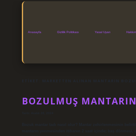
Anasayfa
Gizlilik Politikası
Yasal Uyarı
Hakkı
ETIKET:
MARKETTEN ALINAN MANTARIN BOZU
BOZULMUŞ MANTARIN 
Tarih: Aralık 28, 2024
Bozuk mantar tadı nasıl olur? Mantar zehirlenmesinin belirtil
mantarın yenmesinden itibaren 2 saat içinde; baş dönmesi,