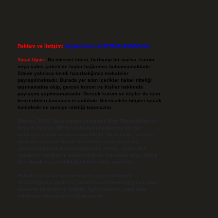
Reklam ve İletişim:
Skype: live:.cid.575569c608265c69
Yasal Uyarı:
Bu internet sitesi, herhangi bir marka, kurum
veya şahıs şirketi ile hiçbir bağlantısı bulunmamaktadır.
Sitede yalnızca kendi hazırladığımız makaleler
paylaşılmaktadır. Burada yer alan içerikler haber niteliği
taşımamakta olup, gerçek kurum ve kişiler hakkında
paylaşım yapılmamaktadır. Gerçek kurum ve kişiler ile isim
benzerlikleri tamamen tesadüfidir. Sitemizdeki bilgiler taslak
halindedir ve tavsiye niteliği taşımazlar.
Sitemiz, 5651 Sayılı Kanun gereğince Bilgi Teknolojileri ve
İletişim Kurumu (BTK) tarafından onaylanmış bir Yer
Sağlayıcı olarak hizmet vermektedir. Bu nedenle, sitedeki
içerikleri proaktif olarak denetleme veya araştırma
yükümlülüğümüz bulunmamaktadır. Ancak, üyelerimiz
yazdıkları içeriklerin sorumluluğunu taşımakta olup, siteye
üye olarak bu sorumluluğu kabul etmiş sayılırlar.
Hukuka ve yasal düzenlemelere aykırı olduğunu
düşündüğünüz içerikleri,
backlinkpanelicomtr@gmail.com
adresine bildirmeniz halinde, ilgili içerikler yasal süre
içerisinde sitemizden kaldırılacaktır.