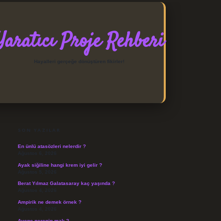
Yaratıcı Proje Rehberi
Hayalleri gerçeğe dönüştüren fikirler!
SIDEBAR
https://elexbett.net/
betexpe
SON YAZILAR
En ünlü atasözleri nelerdir ?
Ağustos 6, 2026
Ayak siğiline hangi krem iyi gelir ?
Ağustos 5, 2026
Berat Yılmaz Galatasaray kaç yaşında ?
Ağustos 4, 2026
Ampirik ne demek örnek ?
Ağustos 4, 2026
Avene nerenin malı ?