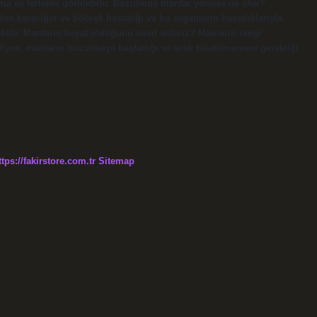
kusma ve terleme görülebilir. Bozulmuş mantar yenirse ne olur?
ndan karaciğer ve böbrek hastalığı ve bu organların hastalıklarıyla
ilir. Mantarın bayat olduğunu nasıl anlarız? Mantarın rengi
diyse, mantarın bozulmaya başladığı ve artık tüketilmemesi gerektiği
ttps://fakirstore.com.tr
Sitemap