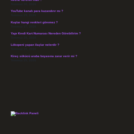
Temmuz 30, 2026
YouTube kanalı para kazandırır mı ?
Temmuz 29, 2026
Kuşlar hangi renkleri göremez ?
Temmuz 27, 2026
Yapı Kredi Kart Numarası Nereden Görebilirim ?
Temmuz 26, 2026
Lökopeni yapan ilaçlar nelerdir ?
Temmuz 25, 2026
Kireç sökücü araba boyasına zarar verir mi ?
Temmuz 25, 2026