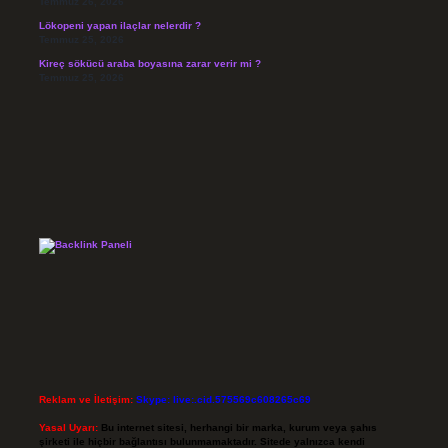
Temmuz 26, 2026
Lökopeni yapan ilaçlar nelerdir ?
Temmuz 25, 2026
Kireç sökücü araba boyasına zarar verir mi ?
Temmuz 25, 2026
Reklam ve İletişim:
Skype: live:.cid.575569c608265c69
Yasal Uyarı:
Bu internet sitesi, herhangi bir marka, kurum veya şahıs
şirketi ile hiçbir bağlantısı bulunmamaktadır. Sitede yalnızca kendi