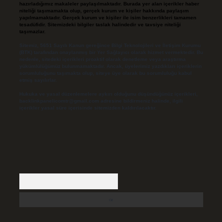
hazırladığımız makaleler paylaşılmaktadır. Burada yer alan içerikler haber
niteliği taşımamakta olup, gerçek kurum ve kişiler hakkında paylaşım
yapılmamaktadır. Gerçek kurum ve kişiler ile isim benzerlikleri tamamen
tesadüfidir. Sitemizdeki bilgiler taslak halindedir ve tavsiye niteliği
taşımazlar.
Sitemiz, 5651 Sayılı Kanun gereğince Bilgi Teknolojileri ve İletişim Kurumu
(BTK) tarafından onaylanmış bir Yer Sağlayıcı olarak hizmet vermektedir. Bu
nedenle, sitedeki içerikleri proaktif olarak denetleme veya araştırma
yükümlülüğümüz bulunmamaktadır. Ancak, üyelerimiz yazdıkları içeriklerin
sorumluluğunu taşımakta olup, siteye üye olarak bu sorumluluğu kabul
etmiş sayılırlar.
Hukuka ve yasal düzenlemelere aykırı olduğunu düşündüğünüz içerikleri,
backlinkpanelicomtr@gmail.com
adresine bildirmeniz halinde, ilgili
içerikler yasal süre içerisinde sitemizden kaldırılacaktır.
Arama