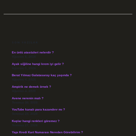
SIDEBAR
SON YAZILAR
En ünlü atasözleri nelerdir ?
Ağustos 6, 2026
Ayak siğiline hangi krem iyi gelir ?
Ağustos 5, 2026
Berat Yılmaz Galatasaray kaç yaşında ?
Ağustos 4, 2026
Ampirik ne demek örnek ?
Ağustos 4, 2026
Avene nerenin malı ?
Temmuz 30, 2026
YouTube kanalı para kazandırır mı ?
Temmuz 29, 2026
Kuşlar hangi renkleri göremez ?
Temmuz 27, 2026
Yapı Kredi Kart Numarası Nereden Görebilirim ?