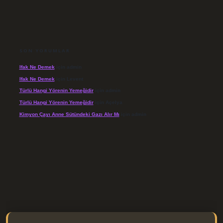
SON YORUMLAR
Ifak Ne Demek
için
admin
Ifak Ne Demek
için
Levent
Türlü Hangi Yörenin Yemeğidir
için
admin
Türlü Hangi Yörenin Yemeğidir
için
Açelya
Kimyon Çayı Anne Sütündeki Gazı Alır Mı
için
admin
https://elexbett.net/
betexper.xyz