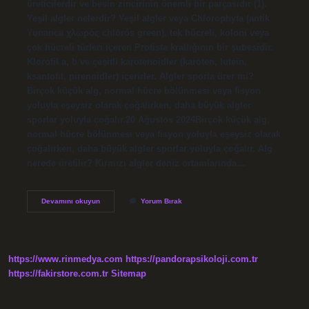
üreticilerdir ve besin zincirinin önemli bir parçasıdır (1).
Yeşil algler nelerdir? Yeşil algler veya Chlorophyta (antik
Yunanca χλωρός chlōrós green), tek hücreli, koloni veya
çok hücreli türleri içeren Protista krallığının bir şubesidir.
Klorofil a, b ve çeşitli karotenoidler (karoten, lutein,
ksantofil, pirenoidler) içerirler. Algler sporla ürer mi?
Birçok küçük alg, normal hücre bölünmesi veya fisyon
yoluyla eşeysiz olarak çoğalırken, daha büyük algler
sporlar yoluyla çoğalır.20 Ağustos 2024Birçok küçük alg,
normal hücre bölünmesi veya fisyon yoluyla eşeysiz olarak
çoğalırken, daha büyük algler sporlar yoluyla çoğalır. Alg
nerede üretilir? Kırmızı algler deniz ortamlarında…
Yeşil
Devamını okuyun
Yorum Bırak
Algler
Nasıl
Ürer
https://www.rinmedya.com
https://pandorapsikoloji.com.tr
https://fakirstore.com.tr
Sitemap