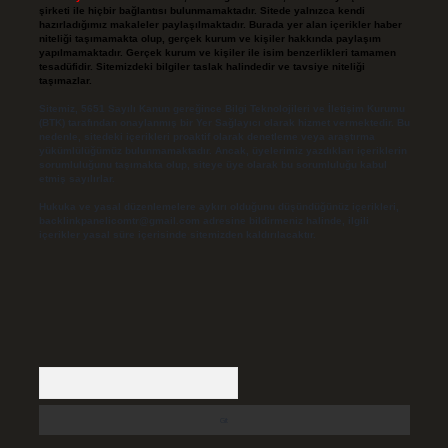
şirketi ile hiçbir bağlantısı bulunmamaktadır. Sitede yalnızca kendi
hazırladığımız makaleler paylaşılmaktadır. Burada yer alan içerikler haber
niteliği taşımamakta olup, gerçek kurum ve kişiler hakkında paylaşım
yapılmamaktadır. Gerçek kurum ve kişiler ile isim benzerlikleri tamamen
tesadüfidir. Sitemizdeki bilgiler taslak halindedir ve tavsiye niteliği
taşımazlar.
Sitemiz, 5651 Sayılı Kanun gereğince Bilgi Teknolojileri ve İletişim Kurumu
(BTK) tarafından onaylanmış bir Yer Sağlayıcı olarak hizmet vermektedir. Bu
nedenle, sitedeki içerikleri proaktif olarak denetleme veya araştırma
yükümlülüğümüz bulunmamaktadır. Ancak, üyelerimiz yazdıkları içeriklerin
sorumluluğunu taşımakta olup, siteye üye olarak bu sorumluluğu kabul
etmiş sayılırlar.
Hukuka ve yasal düzenlemelere aykırı olduğunu düşündüğünüz içerikleri,
backlinkpanelicomtr@gmail.com
adresine bildirmeniz halinde, ilgili
içerikler yasal süre içerisinde sitemizden kaldırılacaktır.
Arama