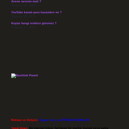
Avene nerenin malı ?
Temmuz 30, 2026
YouTube kanalı para kazandırır mı ?
Temmuz 29, 2026
Kuşlar hangi renkleri göremez ?
Temmuz 27, 2026
Reklam ve İletişim:
Skype: live:.cid.575569c608265c69
Yasal Uyarı:
Bu internet sitesi, herhangi bir marka, kurum veya şahıs