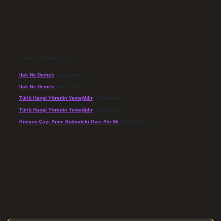
SON YORUMLAR
Ifak Ne Demek
için
admin
Ifak Ne Demek
için
Levent
Türlü Hangi Yörenin Yemeğidir
için
admin
Türlü Hangi Yörenin Yemeğidir
için
Açelya
Kimyon Çayı Anne Sütündeki Gazı Alır Mı
için
admin
/elexbett.net/
betexper.xyz