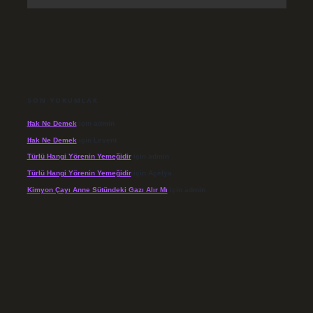
SON YORUMLAR
Ifak Ne Demek
için
admin
Ifak Ne Demek
için
Levent
Türlü Hangi Yörenin Yemeğidir
için
admin
Türlü Hangi Yörenin Yemeğidir
için
Açelya
Kimyon Çayı Anne Sütündeki Gazı Alır Mı
için
admin