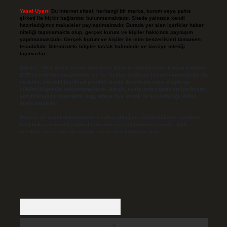
Yasal Uyarı:
Bu internet sitesi, herhangi bir marka, kurum veya şahıs
şirketi ile hiçbir bağlantısı bulunmamaktadır. Sitede yalnızca kendi
hazırladığımız makaleler paylaşılmaktadır. Burada yer alan içerikler haber
niteliği taşımamakta olup, gerçek kurum ve kişiler hakkında paylaşım
yapılmamaktadır. Gerçek kurum ve kişiler ile isim benzerlikleri tamamen
tesadüfidir. Sitemizdeki bilgiler taslak halindedir ve tavsiye niteliği
taşımazlar.
Sitemiz, 5651 Sayılı Kanun gereğince Bilgi Teknolojileri ve İletişim Kurumu
(BTK) tarafından onaylanmış bir Yer Sağlayıcı olarak hizmet vermektedir. Bu
nedenle, sitedeki içerikleri proaktif olarak denetleme veya araştırma
yükümlülüğümüz bulunmamaktadır. Ancak, üyelerimiz yazdıkları içeriklerin
sorumluluğunu taşımakta olup, siteye üye olarak bu sorumluluğu kabul
etmiş sayılırlar.
Hukuka ve yasal düzenlemelere aykırı olduğunu düşündüğünüz içerikleri,
backlinkpanelicomtr@gmail.com
adresine bildirmeniz halinde, ilgili
içerikler yasal süre içerisinde sitemizden kaldırılacaktır.
Arama