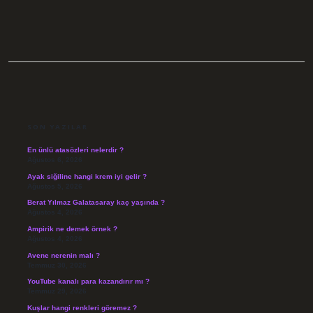
SIDEBAR
SON YAZILAR
En ünlü atasözleri nelerdir ?
Ağustos 6, 2026
Ayak siğiline hangi krem iyi gelir ?
Ağustos 5, 2026
Berat Yılmaz Galatasaray kaç yaşında ?
Ağustos 4, 2026
Ampirik ne demek örnek ?
Ağustos 4, 2026
Avene nerenin malı ?
Temmuz 30, 2026
YouTube kanalı para kazandırır mı ?
Temmuz 29, 2026
Kuşlar hangi renkleri göremez ?