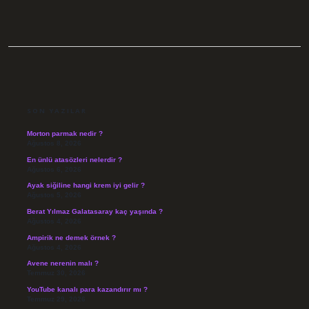
SIDEBAR
SON YAZILAR
Morton parmak nedir ?
Ağustos 8, 2026
En ünlü atasözleri nelerdir ?
Ağustos 6, 2026
Ayak siğiline hangi krem iyi gelir ?
Ağustos 5, 2026
Berat Yılmaz Galatasaray kaç yaşında ?
Ağustos 4, 2026
Ampirik ne demek örnek ?
Ağustos 4, 2026
Avene nerenin malı ?
Temmuz 30, 2026
YouTube kanalı para kazandırır mı ?
Temmuz 29, 2026