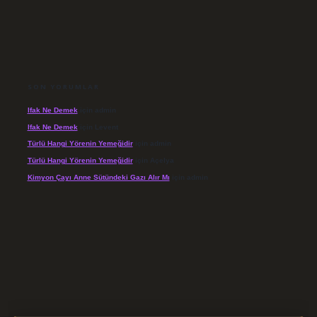
SON YORUMLAR
Ifak Ne Demek
için
admin
Ifak Ne Demek
için
Levent
Türlü Hangi Yörenin Yemeğidir
için
admin
Türlü Hangi Yörenin Yemeğidir
için
Açelya
Kimyon Çayı Anne Sütündeki Gazı Alır Mı
için
admin
/elexbett.net/
betexper.xyz