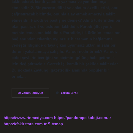
taklit ederek kendi yapıtını yazması ve yeniden inşa
etmesidir. 2- Bir yazarın dilini ve anlatım özelliklerini, onu
çağrıştıracak biçimde, onunla alay etmek amacıyla taklit
etmesidir. Parodi ve pastiş ne demek? Alıntı türlerinden biri
olan pastiş, dil ve üslubun taklididir. Parodi (illüzyon),
metnin temasının taklididir. Parodide, ilk ürünün temasının
bağlamından çıkarılıp uyumsuz bir temanın bağlamına
yerleştirildiğinde ortaya çıkan uyumsuzluktan mizahi bir
durum yakalanmaya çalışılır. Parodi nedir örnek? Parodi,
ciddi şeylerin içeriğini ve biçimini gülünç hale getirmek
için değiştirmektir. Gerçek işi komik bir şekilde taklit eder.
Bu noktada Zaytung, gazetecilik alanında popüler bir
örnek…
Pastiş
Devamını okuyun
Yorum Bırak
Nedir
Nasıl
Yapılır
https://www.rinmedya.com
https://pandorapsikoloji.com.tr
https://fakirstore.com.tr
Sitemap