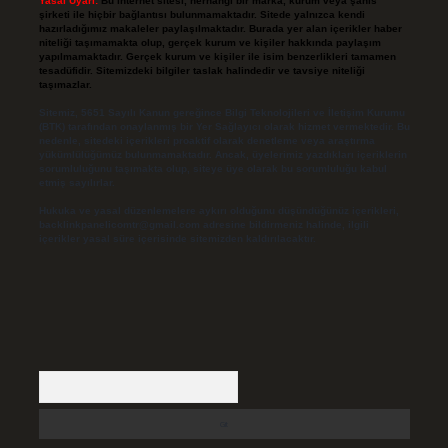
Yasal Uyarı:
Bu internet sitesi, herhangi bir marka, kurum veya şahıs
şirketi ile hiçbir bağlantısı bulunmamaktadır. Sitede yalnızca kendi
hazırladığımız makaleler paylaşılmaktadır. Burada yer alan içerikler haber
niteliği taşımamakta olup, gerçek kurum ve kişiler hakkında paylaşım
yapılmamaktadır. Gerçek kurum ve kişiler ile isim benzerlikleri tamamen
tesadüfidir. Sitemizdeki bilgiler taslak halindedir ve tavsiye niteliği
taşımazlar.
Sitemiz, 5651 Sayılı Kanun gereğince Bilgi Teknolojileri ve İletişim Kurumu
(BTK) tarafından onaylanmış bir Yer Sağlayıcı olarak hizmet vermektedir. Bu
nedenle, sitedeki içerikleri proaktif olarak denetleme veya araştırma
yükümlülüğümüz bulunmamaktadır. Ancak, üyelerimiz yazdıkları içeriklerin
sorumluluğunu taşımakta olup, siteye üye olarak bu sorumluluğu kabul
etmiş sayılırlar.
Hukuka ve yasal düzenlemelere aykırı olduğunu düşündüğünüz içerikleri,
backlinkpanelicomtr@gmail.com
adresine bildirmeniz halinde, ilgili
içerikler yasal süre içerisinde sitemizden kaldırılacaktır.
Arama