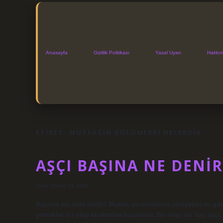
Anasayfa
Gizlilik Politikası
Yasal Uyarı
Hakkı
ETIKET:
MUTFAĞIN BÖLÜMLERI NELERDIR
AŞÇI BAŞINA NE DENIR
Tarih: Kasım 21, 2024
Aşçının bir üstü nedir? Mutfak personelinin seviyeleri ve gör
yemekler bir ekip tarafından hazırlanır. Bu ekip; bir baş aşçı, 