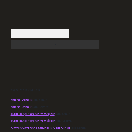
Arama
SON YORUMLAR
Ifak Ne Demek
için
admin
Ifak Ne Demek
için
Levent
Türlü Hangi Yörenin Yemeğidir
için
admin
Türlü Hangi Yörenin Yemeğidir
için
Açelya
Kimyon Çayı Anne Sütündeki Gazı Alır Mı
için
admin