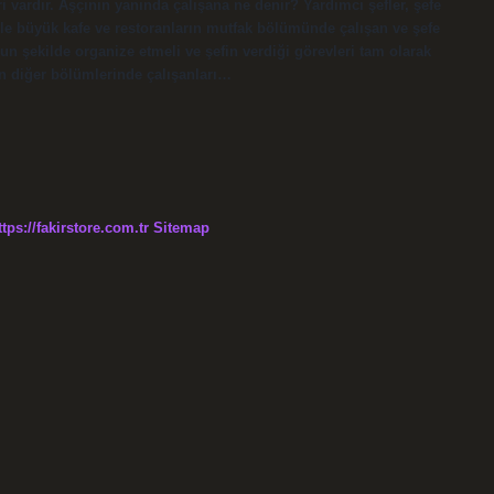
vardır. Aşçının yanında çalışana ne denir? Yardımcı şefler, şefe
kle büyük kafe ve restoranların mutfak bölümünde çalışan ve şefe
un şekilde organize etmeli ve şefin verdiği görevleri tam olarak
ın diğer bölümlerinde çalışanları…
ttps://fakirstore.com.tr
Sitemap