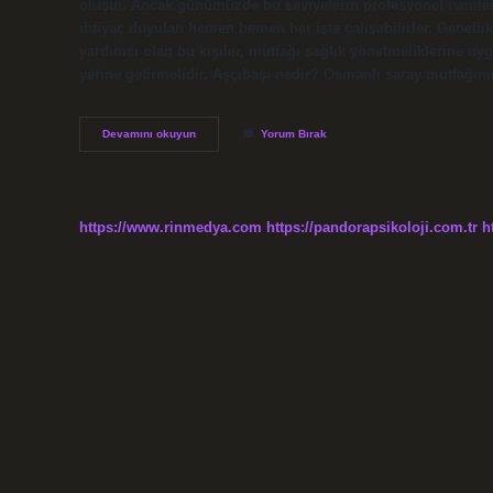
oluşur. Ancak günümüzde bu seviyelerin profesyonel isimleri 
ihtiyaç duyulan hemen hemen her işte çalışabilirler. Genelli
yardımcı olan bu kişiler, mutfağı sağlık yönetmeliklerine uyg
yerine getirmelidir. Aşçıbaşı nedir? Osmanlı saray mutfağın
Aşçı
Devamını okuyun
Yorum Bırak
Başına
Ne
Denir
https://www.rinmedya.com
https://pandorapsikoloji.com.tr
h