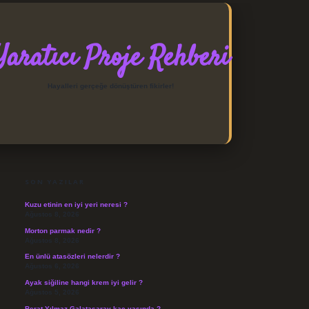
Yaratıcı Proje Rehberi
Hayalleri gerçeğe dönüştüren fikirler!
SIDEBAR
https://elexbett.net/
betexper
SON YAZILAR
Kuzu etinin en iyi yeri neresi ?
Ağustos 8, 2026
Morton parmak nedir ?
Ağustos 8, 2026
En ünlü atasözleri nelerdir ?
Ağustos 6, 2026
Ayak siğiline hangi krem iyi gelir ?
Ağustos 5, 2026
Berat Yılmaz Galatasaray kaç yaşında ?