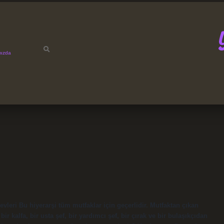
mızda
evleri Bu hiyerarşi tüm mutfaklar için geçerlidir. Mutfaktan çıkan
bir kalfa, bir usta şef, bir yardımcı şef, bir çırak ve bir bulaşıkçıdan