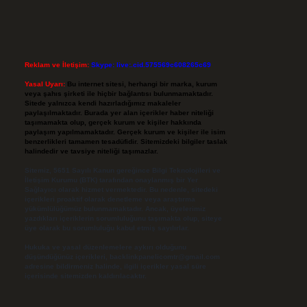
Reklam ve İletişim:
Skype: live:.cid.575569c608265c69
Yasal Uyarı:
Bu internet sitesi, herhangi bir marka, kurum
veya şahıs şirketi ile hiçbir bağlantısı bulunmamaktadır.
Sitede yalnızca kendi hazırladığımız makaleler
paylaşılmaktadır. Burada yer alan içerikler haber niteliği
taşımamakta olup, gerçek kurum ve kişiler hakkında
paylaşım yapılmamaktadır. Gerçek kurum ve kişiler ile isim
benzerlikleri tamamen tesadüfidir. Sitemizdeki bilgiler taslak
halindedir ve tavsiye niteliği taşımazlar.
Sitemiz, 5651 Sayılı Kanun gereğince Bilgi Teknolojileri ve
İletişim Kurumu (BTK) tarafından onaylanmış bir Yer
Sağlayıcı olarak hizmet vermektedir. Bu nedenle, sitedeki
içerikleri proaktif olarak denetleme veya araştırma
yükümlülüğümüz bulunmamaktadır. Ancak, üyelerimiz
yazdıkları içeriklerin sorumluluğunu taşımakta olup, siteye
üye olarak bu sorumluluğu kabul etmiş sayılırlar.
Hukuka ve yasal düzenlemelere aykırı olduğunu
düşündüğünüz içerikleri,
backlinkpanelicomtr@gmail.com
adresine bildirmeniz halinde, ilgili içerikler yasal süre
içerisinde sitemizden kaldırılacaktır.