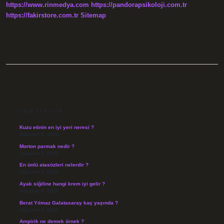
https://www.rinmedya.com
https://pandorapsikoloji.com.tr
https://fakirstore.com.tr
Sitemap
SIDEBAR
SON YAZILAR
Kuzu etinin en iyi yeri neresi ?
Ağustos 8, 2026
Morton parmak nedir ?
Ağustos 8, 2026
En ünlü atasözleri nelerdir ?
Ağustos 6, 2026
Ayak siğiline hangi krem iyi gelir ?
Ağustos 5, 2026
Berat Yılmaz Galatasaray kaç yaşında ?
Ağustos 4, 2026
Ampirik ne demek örnek ?