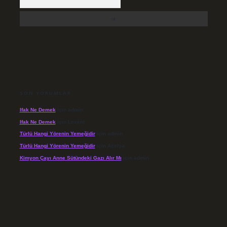
SON YORUMLAR
Ifak Ne Demek
için
admin
Ifak Ne Demek
için
Levent
Türlü Hangi Yörenin Yemeğidir
için
admin
Türlü Hangi Yörenin Yemeğidir
için
Açelya
Kimyon Çayı Anne Sütündeki Gazı Alır Mı
için
admin