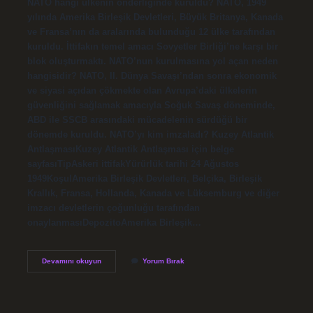
NATO hangi ülkenin önderliğinde kuruldu? NATO, 1949
yılında Amerika Birleşik Devletleri, Büyük Britanya, Kanada
ve Fransa’nın da aralarında bulunduğu 12 ülke tarafından
kuruldu. İttifakın temel amacı Sovyetler Birliği’ne karşı bir
blok oluşturmaktı. NATO’nun kurulmasına yol açan neden
hangisidir? NATO, II. Dünya Savaşı’ndan sonra ekonomik
ve siyasi açıdan çökmekte olan Avrupa’daki ülkelerin
güvenliğini sağlamak amacıyla Soğuk Savaş döneminde,
ABD ile SSCB arasındaki mücadelenin sürdüğü bir
dönemde kuruldu. NATO’yı kim imzaladı? Kuzey Atlantik
AntlaşmasıKuzey Atlantik Antlaşması için belge
sayfasıTipAskeri ittifakYürürlük tarihi 24 Ağustos
1949KoşulAmerika Birleşik Devletleri, Belçika, Birleşik
Krallık, Fransa, Hollanda, Kanada ve Lüksemburg ve diğer
imzacı devletlerin çoğunluğu tarafından
onaylanmasıDepozitoAmerika Birleşik…
Natonun
Devamını okuyun
Yorum Bırak
Kurulmasına
Hangi
Ülke
Öncülük
Etmiştir