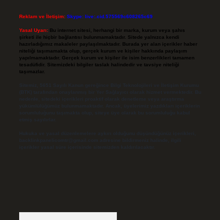
Reklam ve İletişim:
Skype: live:.cid.575569c608265c69
Yasal Uyarı:
Bu internet sitesi, herhangi bir marka, kurum veya şahıs
şirketi ile hiçbir bağlantısı bulunmamaktadır. Sitede yalnızca kendi
hazırladığımız makaleler paylaşılmaktadır. Burada yer alan içerikler haber
niteliği taşımamakta olup, gerçek kurum ve kişiler hakkında paylaşım
yapılmamaktadır. Gerçek kurum ve kişiler ile isim benzerlikleri tamamen
tesadüfidir. Sitemizdeki bilgiler taslak halindedir ve tavsiye niteliği
taşımazlar.
Sitemiz, 5651 Sayılı Kanun gereğince Bilgi Teknolojileri ve İletişim Kurumu
(BTK) tarafından onaylanmış bir Yer Sağlayıcı olarak hizmet vermektedir. Bu
nedenle, sitedeki içerikleri proaktif olarak denetleme veya araştırma
yükümlülüğümüz bulunmamaktadır. Ancak, üyelerimiz yazdıkları içeriklerin
sorumluluğunu taşımakta olup, siteye üye olarak bu sorumluluğu kabul
etmiş sayılırlar.
Hukuka ve yasal düzenlemelere aykırı olduğunu düşündüğünüz içerikleri,
backlinkpanelicomtr@gmail.com
adresine bildirmeniz halinde, ilgili
içerikler yasal süre içerisinde sitemizden kaldırılacaktır.
Arama