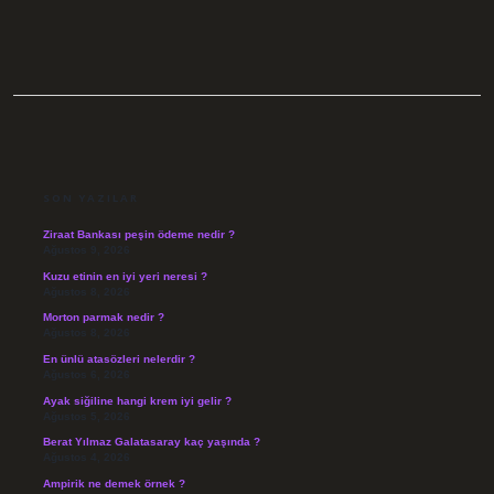
SIDEBAR
SON YAZILAR
Ziraat Bankası peşin ödeme nedir ?
Ağustos 9, 2026
Kuzu etinin en iyi yeri neresi ?
Ağustos 8, 2026
Morton parmak nedir ?
Ağustos 8, 2026
En ünlü atasözleri nelerdir ?
Ağustos 6, 2026
Ayak siğiline hangi krem iyi gelir ?
Ağustos 5, 2026
Berat Yılmaz Galatasaray kaç yaşında ?
Ağustos 4, 2026
Ampirik ne demek örnek ?