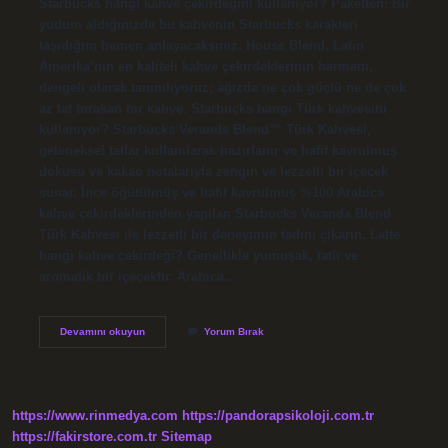
Starbucks hangi kahve çekirdeğini kullanıyor? Paketten: Bir
yudum aldığınızda bu kahvenin Starbucks karakteri
taşıdığını hemen anlayacaksınız. House Blend, Latin
Amerika’nın en kaliteli kahve çekirdeklerinin harmanı,
dengeli olarak tanımlıyoruz; ağızda ne çok güçlü ne de çok
az tat bırakan bir kahve. Starbucks hangi Türk kahvesini
kullanıyor? Starbucks Veranda Blend™ Türk Kahvesi,
geleneksel tatlar kullanılarak hazırlanır ve hafif kavrulmuş
dokusu ve kakao notalarıyla zengin ve lezzetli bir içecek
sunar. İnce öğütülmüş ve hafif kavrulmuş %100 Arabica
kahve çekirdeklerinden yapılan Starbucks Veranda Blend
Türk Kahvesi ile lezzetli bir deneyimin tadını çıkarın. Latte
hangi kahve çekirdeği? Genellikle yumuşak, tatlı ve
aromatik bir içecektir. Arabica…
Starbucks
Devamını okuyun
Yorum Bırak
Hangi
Kahve
Çekirdeği
https://www.rinmedya.com
https://pandorapsikoloji.com.tr
https://fakirstore.com.tr
Sitemap