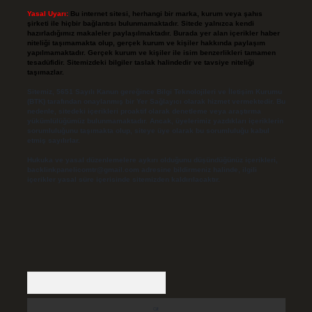
Yasal Uyarı:
Bu internet sitesi, herhangi bir marka, kurum veya şahıs
şirketi ile hiçbir bağlantısı bulunmamaktadır. Sitede yalnızca kendi
hazırladığımız makaleler paylaşılmaktadır. Burada yer alan içerikler haber
niteliği taşımamakta olup, gerçek kurum ve kişiler hakkında paylaşım
yapılmamaktadır. Gerçek kurum ve kişiler ile isim benzerlikleri tamamen
tesadüfidir. Sitemizdeki bilgiler taslak halindedir ve tavsiye niteliği
taşımazlar.
Sitemiz, 5651 Sayılı Kanun gereğince Bilgi Teknolojileri ve İletişim Kurumu
(BTK) tarafından onaylanmış bir Yer Sağlayıcı olarak hizmet vermektedir. Bu
nedenle, sitedeki içerikleri proaktif olarak denetleme veya araştırma
yükümlülüğümüz bulunmamaktadır. Ancak, üyelerimiz yazdıkları içeriklerin
sorumluluğunu taşımakta olup, siteye üye olarak bu sorumluluğu kabul
etmiş sayılırlar.
Hukuka ve yasal düzenlemelere aykırı olduğunu düşündüğünüz içerikleri,
backlinkpanelicomtr@gmail.com
adresine bildirmeniz halinde, ilgili
içerikler yasal süre içerisinde sitemizden kaldırılacaktır.
Arama