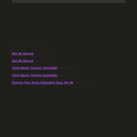
SON YORUMLAR
Ifak Ne Demek
için
admin
Ifak Ne Demek
için
Levent
Türlü Hangi Yörenin Yemeğidir
için
admin
Türlü Hangi Yörenin Yemeğidir
için
Açelya
Kimyon Çayı Anne Sütündeki Gazı Alır Mı
için
admin