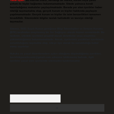
Yasal Uyarı:
Bu internet sitesi, herhangi bir marka, kurum veya şahıs
şirketi ile hiçbir bağlantısı bulunmamaktadır. Sitede yalnızca kendi
hazırladığımız makaleler paylaşılmaktadır. Burada yer alan içerikler haber
niteliği taşımamakta olup, gerçek kurum ve kişiler hakkında paylaşım
yapılmamaktadır. Gerçek kurum ve kişiler ile isim benzerlikleri tamamen
tesadüfidir. Sitemizdeki bilgiler taslak halindedir ve tavsiye niteliği
taşımazlar.
Sitemiz, 5651 Sayılı Kanun gereğince Bilgi Teknolojileri ve İletişim Kurumu
(BTK) tarafından onaylanmış bir Yer Sağlayıcı olarak hizmet vermektedir. Bu
nedenle, sitedeki içerikleri proaktif olarak denetleme veya araştırma
yükümlülüğümüz bulunmamaktadır. Ancak, üyelerimiz yazdıkları içeriklerin
sorumluluğunu taşımakta olup, siteye üye olarak bu sorumluluğu kabul
etmiş sayılırlar.
Hukuka ve yasal düzenlemelere aykırı olduğunu düşündüğünüz içerikleri,
backlinkpanelicomtr@gmail.com
adresine bildirmeniz halinde, ilgili
içerikler yasal süre içerisinde sitemizden kaldırılacaktır.
Arama