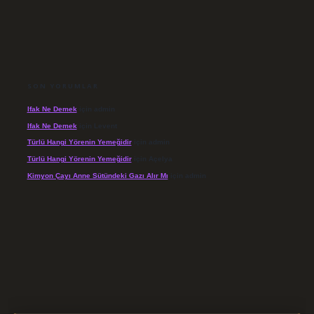
SON YORUMLAR
Ifak Ne Demek
için
admin
Ifak Ne Demek
için
Levent
Türlü Hangi Yörenin Yemeğidir
için
admin
Türlü Hangi Yörenin Yemeğidir
için
Açelya
Kimyon Çayı Anne Sütündeki Gazı Alır Mı
için
admin
/elexbett.net/
betexper.xyz