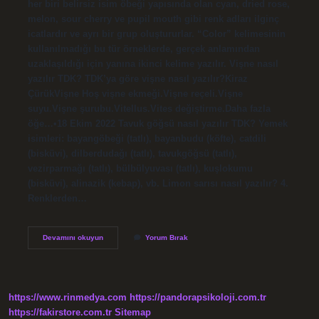
her biri belirsiz isim öbeği yapısında olan cyan, dried rose,
melon, sour cherry ve pupil mouth gibi renk adları ilginç
icatlardır ve ayrı bir grup oluştururlar. “Color” kelimesinin
kullanılmadığı bu tür örneklerde, gerçek anlamından
uzaklaşıldığı için yanına ikinci kelime yazılır. Vişne nasıl
yazılır TDK? TDK’ya göre vişne nasıl yazılır?Kiraz
ÇürükVişne Hoş vişne ekmeği.Vişne reçeli.Vişne
suyu.Vişne şurubu.Vitellus.Vites değiştirme.Daha fazla
öğe…•18 Ekim 2022 Tavuk göğsü nasıl yazılır TDK? Yemek
isimleri: bayangöbeği (tatlı), bayanbudu (köfte), catdili
(bisküvi), dilberdudağı (tatlı), tavukgöğsü (tatlı),
vezirparmağı (tatlı), bülbülyuvası (tatlı), kuşlokumu
(bisküvi), alinazik (kebap), vb. Limon sarısı nasıl yazılır? 4.
Renklerden…
Vişne
Devamını okuyun
Yorum Bırak
Çürüğü
Nasıl
Yazılır
https://www.rinmedya.com
https://pandorapsikoloji.com.tr
https://fakirstore.com.tr
Sitemap