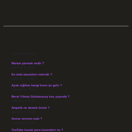
SIDEBAR
SON YAZILAR
Morton parmak nedir ?
Ağustos 8, 2026
En ünlü atasözleri nelerdir ?
Ağustos 6, 2026
Ayak siğiline hangi krem iyi gelir ?
Ağustos 5, 2026
Berat Yılmaz Galatasaray kaç yaşında ?
Ağustos 4, 2026
Ampirik ne demek örnek ?
Ağustos 4, 2026
Avene nerenin malı ?
Temmuz 30, 2026
YouTube kanalı para kazandırır mı ?