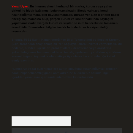
Yasal Uyarı:
Bu internet sitesi, herhangi bir marka, kurum veya şahıs
şirketi ile hiçbir bağlantısı bulunmamaktadır. Sitede yalnızca kendi
hazırladığımız makaleler paylaşılmaktadır. Burada yer alan içerikler haber
niteliği taşımamakta olup, gerçek kurum ve kişiler hakkında paylaşım
yapılmamaktadır. Gerçek kurum ve kişiler ile isim benzerlikleri tamamen
tesadüfidir. Sitemizdeki bilgiler taslak halindedir ve tavsiye niteliği
taşımazlar.
Sitemiz, 5651 Sayılı Kanun gereğince Bilgi Teknolojileri ve İletişim Kurumu
(BTK) tarafından onaylanmış bir Yer Sağlayıcı olarak hizmet vermektedir. Bu
nedenle, sitedeki içerikleri proaktif olarak denetleme veya araştırma
yükümlülüğümüz bulunmamaktadır. Ancak, üyelerimiz yazdıkları içeriklerin
sorumluluğunu taşımakta olup, siteye üye olarak bu sorumluluğu kabul
etmiş sayılırlar.
Hukuka ve yasal düzenlemelere aykırı olduğunu düşündüğünüz içerikleri,
backlinkpanelicomtr@gmail.com
adresine bildirmeniz halinde, ilgili
içerikler yasal süre içerisinde sitemizden kaldırılacaktır.
Arama