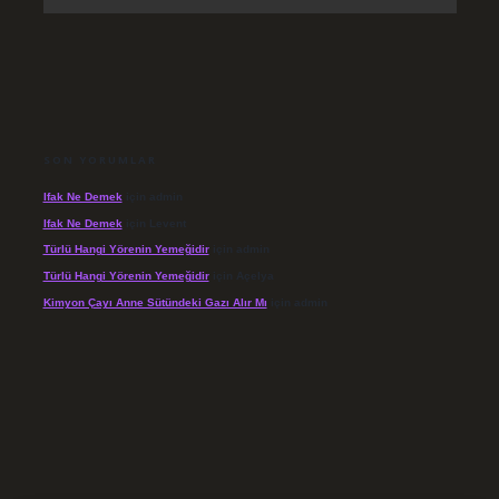
SON YORUMLAR
Ifak Ne Demek
için
admin
Ifak Ne Demek
için
Levent
Türlü Hangi Yörenin Yemeğidir
için
admin
Türlü Hangi Yörenin Yemeğidir
için
Açelya
Kimyon Çayı Anne Sütündeki Gazı Alır Mı
için
admin