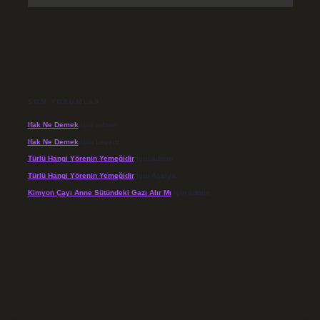
SON YORUMLAR
Ifak Ne Demek
için
admin
Ifak Ne Demek
için
Levent
Türlü Hangi Yörenin Yemeğidir
için
admin
Türlü Hangi Yörenin Yemeğidir
için
Açelya
Kimyon Çayı Anne Sütündeki Gazı Alır Mı
için
admin