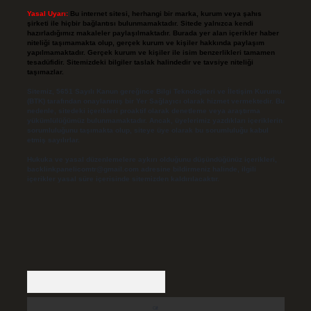
Yasal Uyarı:
Bu internet sitesi, herhangi bir marka, kurum veya şahıs
şirketi ile hiçbir bağlantısı bulunmamaktadır. Sitede yalnızca kendi
hazırladığımız makaleler paylaşılmaktadır. Burada yer alan içerikler haber
niteliği taşımamakta olup, gerçek kurum ve kişiler hakkında paylaşım
yapılmamaktadır. Gerçek kurum ve kişiler ile isim benzerlikleri tamamen
tesadüfidir. Sitemizdeki bilgiler taslak halindedir ve tavsiye niteliği
taşımazlar.
Sitemiz, 5651 Sayılı Kanun gereğince Bilgi Teknolojileri ve İletişim Kurumu
(BTK) tarafından onaylanmış bir Yer Sağlayıcı olarak hizmet vermektedir. Bu
nedenle, sitedeki içerikleri proaktif olarak denetleme veya araştırma
yükümlülüğümüz bulunmamaktadır. Ancak, üyelerimiz yazdıkları içeriklerin
sorumluluğunu taşımakta olup, siteye üye olarak bu sorumluluğu kabul
etmiş sayılırlar.
Hukuka ve yasal düzenlemelere aykırı olduğunu düşündüğünüz içerikleri,
backlinkpanelicomtr@gmail.com
adresine bildirmeniz halinde, ilgili
içerikler yasal süre içerisinde sitemizden kaldırılacaktır.
Arama