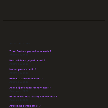
SIDEBAR
SON YAZILAR
Ziraat Bankası peşin ödeme nedir ?
Ağustos 9, 2026
Kuzu etinin en iyi yeri neresi ?
Ağustos 8, 2026
Morton parmak nedir ?
Ağustos 8, 2026
En ünlü atasözleri nelerdir ?
Ağustos 6, 2026
Ayak siğiline hangi krem iyi gelir ?
Ağustos 5, 2026
Berat Yılmaz Galatasaray kaç yaşında ?
Ağustos 4, 2026
Ampirik ne demek örnek ?