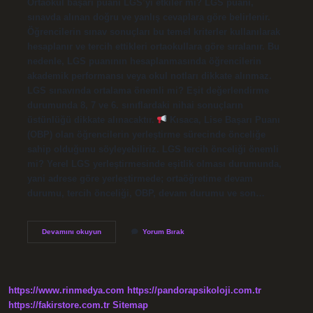
Ortaokul başarı puanı LGS’yi etkiler mi? LGS puanı,
sınavda alınan doğru ve yanlış cevaplara göre belirlenir.
Öğrencilerin sınav sonuçları bu temel kriterler kullanılarak
hesaplanır ve tercih ettikleri ortaokullara göre sıralanır. Bu
nedenle, LGS puanının hesaplanmasında öğrencilerin
akademik performansı veya okul notları dikkate alınmaz.
LGS sınavında ortalama önemli mi? Eşit değerlendirme
durumunda 8, 7 ve 6. sınıflardaki nihai sonuçların
üstünlüğü dikkate alınacaktır.
Kısaca, Lise Başarı Puanı
(OBP) olan öğrencilerin yerleştirme sürecinde önceliğe
sahip olduğunu söyleyebiliriz. LGS tercih önceliği önemli
mi? Yerel LGS yerleştirmesinde eşitlik olması durumunda,
yani adrese göre yerleştirmede; ortaöğretime devam
durumu, tercih önceliği, OBP, devam durumu ve son…
Lgs
Devamını okuyun
Yorum Bırak
O
Kadar
Önemli
Mi
https://www.rinmedya.com
https://pandorapsikoloji.com.tr
https://fakirstore.com.tr
Sitemap