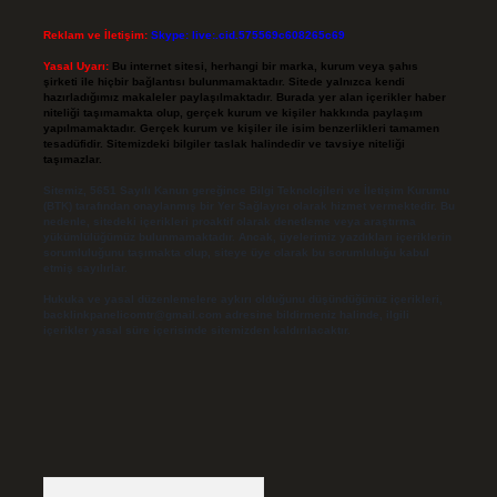
Reklam ve İletişim:
Skype: live:.cid.575569c608265c69
Yasal Uyarı:
Bu internet sitesi, herhangi bir marka, kurum veya şahıs
şirketi ile hiçbir bağlantısı bulunmamaktadır. Sitede yalnızca kendi
hazırladığımız makaleler paylaşılmaktadır. Burada yer alan içerikler haber
niteliği taşımamakta olup, gerçek kurum ve kişiler hakkında paylaşım
yapılmamaktadır. Gerçek kurum ve kişiler ile isim benzerlikleri tamamen
tesadüfidir. Sitemizdeki bilgiler taslak halindedir ve tavsiye niteliği
taşımazlar.
Sitemiz, 5651 Sayılı Kanun gereğince Bilgi Teknolojileri ve İletişim Kurumu
(BTK) tarafından onaylanmış bir Yer Sağlayıcı olarak hizmet vermektedir. Bu
nedenle, sitedeki içerikleri proaktif olarak denetleme veya araştırma
yükümlülüğümüz bulunmamaktadır. Ancak, üyelerimiz yazdıkları içeriklerin
sorumluluğunu taşımakta olup, siteye üye olarak bu sorumluluğu kabul
etmiş sayılırlar.
Hukuka ve yasal düzenlemelere aykırı olduğunu düşündüğünüz içerikleri,
backlinkpanelicomtr@gmail.com
adresine bildirmeniz halinde, ilgili
içerikler yasal süre içerisinde sitemizden kaldırılacaktır.
Arama