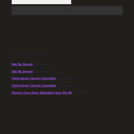
SON YORUMLAR
Ifak Ne Demek
için
admin
Ifak Ne Demek
için
Levent
Türlü Hangi Yörenin Yemeğidir
için
admin
Türlü Hangi Yörenin Yemeğidir
için
Açelya
Kimyon Çayı Anne Sütündeki Gazı Alır Mı
için
admin