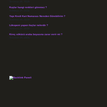
Temmuz 29, 2026
Kuşlar hangi renkleri göremez ?
Temmuz 27, 2026
Yapı Kredi Kart Numarası Nereden Görebilirim ?
Temmuz 26, 2026
Lökopeni yapan ilaçlar nelerdir ?
Temmuz 25, 2026
Kireç sökücü araba boyasına zarar verir mi ?
Temmuz 25, 2026