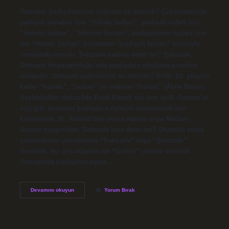
Osmanlı padişahlarının eşlerine ne denirdi? Çalışmamızda
padişah anneleri için “Valide Sultan”, padişah eşleri için
“Haseki Sultan”, “Hürrem Sultan”, padişahların kızları için
ise “Hanım Sultan” kelimeleri “padişah kızları” terimiyle
sınırlandırılmıştır. Şehzade kadına denir mi? Şehzade,
Osmanlı İmparatorluğu’nda padişahın oğullarına verilen
unvandır. Osmanlı kadınlarına ne denirdi? XVIII. 19. yüzyıla
kadar “haseki”, “sultan” ve nadiren “hanım” (Âkıle Hanım,
Şeyhülislâm Hocazâde Esad Efendi’nin kızı ve II. Osman’ın
eşi) gibi ünvanlar padişahın eşlerini tanımlamak için
kullanılırdı. III. Ahmed’den sonra Hanım veya Madam
ünvanı yaygınlaştı. Şehzade kıza denir mi? Osmanlı erkek
çocuklarının çocuklarına “Şahzade” veya “Şehzade”
denilirdi, kız çocuklarına ise “Sultan” unvanı verilirdi.
Osmanlıda padişahın eşine…
Osmanlı
Devamını okuyun
Yorum Bırak
Döneminde
Padişahın
Karısına
Ne
Denirdi