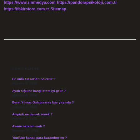
https://www.rinmedya.com
https://pandorapsikoloji.com.tr
https://fakirstore.com.tr
Sitemap
SIDEBAR
SON YAZILAR
En ünlü atasözleri nelerdir ?
Ağustos 6, 2026
Ayak siğiline hangi krem iyi gelir ?
Ağustos 5, 2026
Berat Yılmaz Galatasaray kaç yaşında ?
Ağustos 4, 2026
Ampirik ne demek örnek ?
Ağustos 4, 2026
Avene nerenin malı ?
Temmuz 30, 2026
YouTube kanalı para kazandırır mı ?