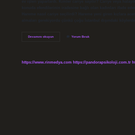
ev işleri yaparlardı. Kimler cariye sayılır? Cariye veya halayi
konuda efendilerinin iradesine bağlı olan kadınları ifade eder.
Hareme nasıl cariye seçilirdi? Hareme yeni giren kızlara acem
almaları gerekiyordu çünkü çoğu İstanbul dışındaki köylerde
Cariyeler
Devamını okuyun
Yorum Bırak
Ne
Iş
Yapar
https://www.rinmedya.com
https://pandorapsikoloji.com.tr
h