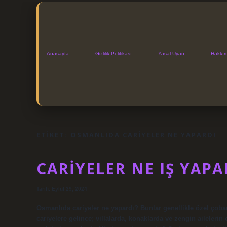
Anasayfa
Gizlilik Politikası
Yasal Uyarı
Hakkı
ETIKET:
OSMANLIDA CARIYELER NE YAPARDI
CARIYELER NE IŞ YAPA
Tarih: Eylül 29, 2024
Osmanlıda cariyeler ne yapardı? Bunlar genellikle özel çobanla
cariyelere gelince; villalarda, konaklarda ve zengin ailelerin