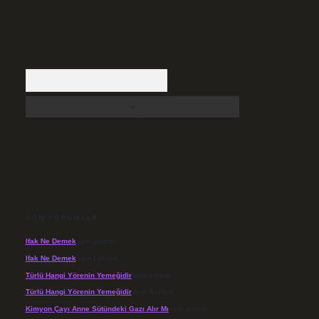
Arama
SON YORUMLAR
Ifak Ne Demek
için
admin
Ifak Ne Demek
için
Levent
Türlü Hangi Yörenin Yemeğidir
için
admin
Türlü Hangi Yörenin Yemeğidir
için
Açelya
Kimyon Çayı Anne Sütündeki Gazı Alır Mı
için
admin