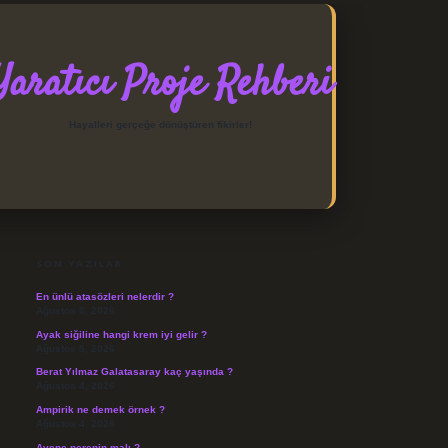
Yaratıcı Proje Rehberi
Hayalleri gerçeğe dönüştüren fikirler!
SIDEBAR
https://elexbett.net/
betexpe
SON YAZILAR
En ünlü atasözleri nelerdir ?
Ağustos 6, 2026
Ayak siğiline hangi krem iyi gelir ?
Ağustos 5, 2026
Berat Yılmaz Galatasaray kaç yaşında ?
Ağustos 4, 2026
Ampirik ne demek örnek ?
Ağustos 4, 2026
Avene nerenin malı ?