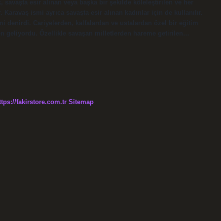
k, savaşta esir alınan veya başka bir şekilde köleleştirilen ve her
 Karavaş ismi ayrıca savaşta esir alınan kadınlar için de kullanılır.
i denirdi. Cariyelerden, kalfalardan ve ustalardan özel bir eğitim
n geliyordu. Özellikle savaşan milletlerden hareme getirilen…
ttps://fakirstore.com.tr
Sitemap