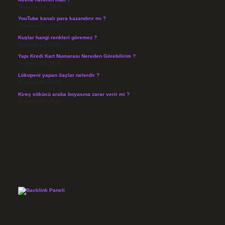
Temmuz 30, 2026
YouTube kanalı para kazandırır mı ?
Temmuz 29, 2026
Kuşlar hangi renkleri göremez ?
Temmuz 27, 2026
Yapı Kredi Kart Numarası Nereden Görebilirim ?
Temmuz 26, 2026
Lökopeni yapan ilaçlar nelerdir ?
Temmuz 25, 2026
Kireç sökücü araba boyasına zarar verir mi ?
Temmuz 25, 2026