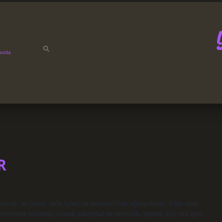
mızda
R
rdı; ev işleri, tarla işleri ve bahçecilikle uğraşırlardı. Köle olan
 evlerinde hizmetçi olarak çalışırlar ve temizlik, yemek pişirme gibi