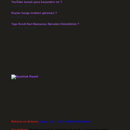
YouTube kanalı para kazandırır mı ?
Temmuz 29, 2026
Kuşlar hangi renkleri göremez ?
Temmuz 27, 2026
Yapı Kredi Kart Numarası Nereden Görebilirim ?
Temmuz 26, 2026
Reklam ve İletişim:
Skype: live:.cid.575569c608265c69
Yasal Uyarı:
Bu internet sitesi, herhangi bir marka, kurum veya şahıs