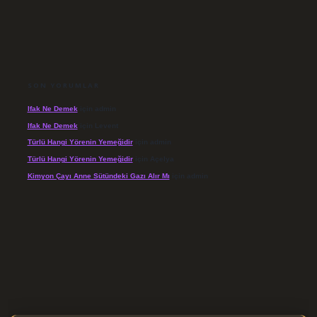
SON YORUMLAR
Ifak Ne Demek
için
admin
Ifak Ne Demek
için
Levent
Türlü Hangi Yörenin Yemeğidir
için
admin
Türlü Hangi Yörenin Yemeğidir
için
Açelya
Kimyon Çayı Anne Sütündeki Gazı Alır Mı
için
admin
//elexbett.net/
betexper.xyz