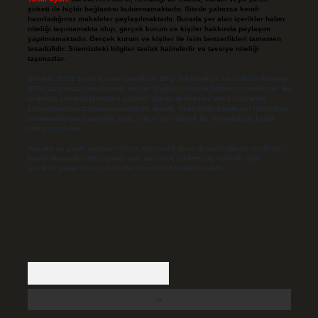
şirketi ile hiçbir bağlantısı bulunmamaktadır. Sitede yalnızca kendi
hazırladığımız makaleler paylaşılmaktadır. Burada yer alan içerikler haber
niteliği taşımamakta olup, gerçek kurum ve kişiler hakkında paylaşım
yapılmamaktadır. Gerçek kurum ve kişiler ile isim benzerlikleri tamamen
tesadüfidir. Sitemizdeki bilgiler taslak halindedir ve tavsiye niteliği
taşımazlar.
Sitemiz, 5651 Sayılı Kanun gereğince Bilgi Teknolojileri ve İletişim Kurumu
(BTK) tarafından onaylanmış bir Yer Sağlayıcı olarak hizmet vermektedir. Bu
nedenle, sitedeki içerikleri proaktif olarak denetleme veya araştırma
yükümlülüğümüz bulunmamaktadır. Ancak, üyelerimiz yazdıkları içeriklerin
sorumluluğunu taşımakta olup, siteye üye olarak bu sorumluluğu kabul
etmiş sayılırlar.
Hukuka ve yasal düzenlemelere aykırı olduğunu düşündüğünüz içerikleri,
backlinkpanelicomtr@gmail.com
adresine bildirmeniz halinde, ilgili
içerikler yasal süre içerisinde sitemizden kaldırılacaktır.
Arama