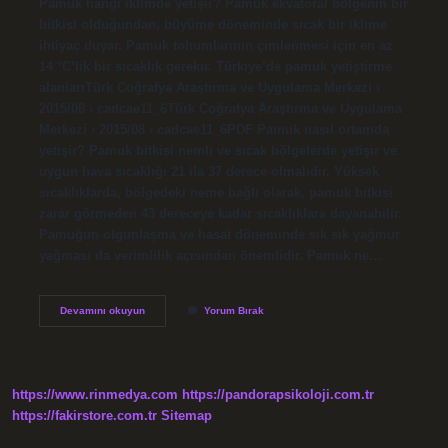
Pamuk hangi iklimde yetişir? Pamuk ekvatoral bölgenin bir
bitkisi olduğundan, büyüme döneminde sıcak bir iklime
ihtiyaç duyar. Pamuk tohumlarının çimlenmesi için en az
14 °C’lik bir sıcaklık gerekir. Türkiye’de pamuk yetiştirme
alanlarıTürk Coğrafya Araştırma ve Uygulama Merkezi ›
2015/08 › cadcae11_6Türk Coğrafya Araştırma ve Uygulama
Merkezi › 2015/08 › cadcae11_6PDF Pamuk nasıl ortamda
yetişir? Pamuk bitkisi nemli ve sıcak bölgelerde yetişir ve
uygun hava sıcaklığı 21 ila 37 derece olmalıdır. Yüksek
sıcaklıklarda, bölgedeki neme bağlı olarak, pamuk bitkisi
zarar görmeden 43 dereceye kadar sıcaklıklara dayanabilir.
Pamuğun olgunlaşma ve hasat döneminde sık sık yağmur
yağması da verimlilik açısından önemlidir. Pamuk ne…
Pamuk
Devamını okuyun
Yorum Bırak
Hangi
Iklim
Şartlarında
Yetişir
https://www.rinmedya.com
https://pandorapsikoloji.com.tr
https://fakirstore.com.tr
Sitemap