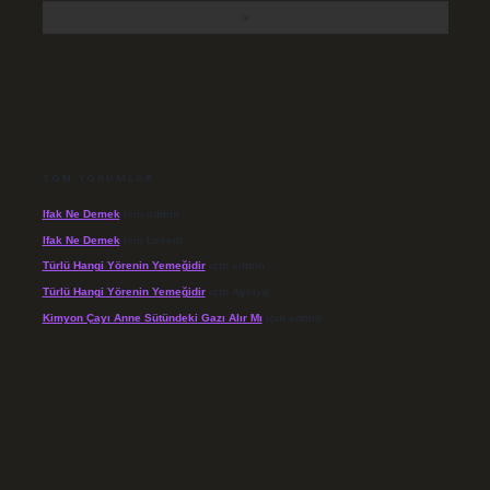
SON YORUMLAR
Ifak Ne Demek
için
admin
Ifak Ne Demek
için
Levent
Türlü Hangi Yörenin Yemeğidir
için
admin
Türlü Hangi Yörenin Yemeğidir
için
Açelya
Kimyon Çayı Anne Sütündeki Gazı Alır Mı
için
admin