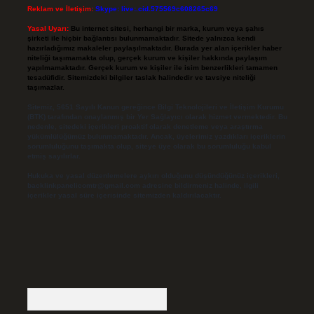
Reklam ve İletişim:
Skype: live:.cid.575569c608265c69
Yasal Uyarı:
Bu internet sitesi, herhangi bir marka, kurum veya şahıs
şirketi ile hiçbir bağlantısı bulunmamaktadır. Sitede yalnızca kendi
hazırladığımız makaleler paylaşılmaktadır. Burada yer alan içerikler haber
niteliği taşımamakta olup, gerçek kurum ve kişiler hakkında paylaşım
yapılmamaktadır. Gerçek kurum ve kişiler ile isim benzerlikleri tamamen
tesadüfidir. Sitemizdeki bilgiler taslak halindedir ve tavsiye niteliği
taşımazlar.
Sitemiz, 5651 Sayılı Kanun gereğince Bilgi Teknolojileri ve İletişim Kurumu
(BTK) tarafından onaylanmış bir Yer Sağlayıcı olarak hizmet vermektedir. Bu
nedenle, sitedeki içerikleri proaktif olarak denetleme veya araştırma
yükümlülüğümüz bulunmamaktadır. Ancak, üyelerimiz yazdıkları içeriklerin
sorumluluğunu taşımakta olup, siteye üye olarak bu sorumluluğu kabul
etmiş sayılırlar.
Hukuka ve yasal düzenlemelere aykırı olduğunu düşündüğünüz içerikleri,
backlinkpanelicomtr@gmail.com
adresine bildirmeniz halinde, ilgili
içerikler yasal süre içerisinde sitemizden kaldırılacaktır.
Arama