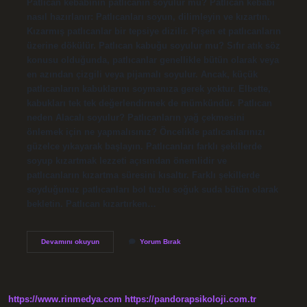
Patlıcan kebabının patlıcanın soyulur mu? Patlıcan kebabı
nasıl hazırlanır: Patlıcanları soyun, dilimleyin ve kızartın.
Kızarmış patlıcanlar bir tepsiye dizilir. Pişen et patlıcanların
üzerine dökülür. Patlıcan kabuğu soyulur mu? Sıfır atık söz
konusu olduğunda, patlıcanlar genellikle bütün olarak veya
en azından çizgili veya pijamalı soyulur. Ancak, küçük
patlıcanların kabuklarını soymanıza gerek yoktur. Elbette,
kabukları tek tek değerlendirmek de mümkündür. Patlıcan
neden Alacalı soyulur? Patlıcanların yağ çekmesini
önlemek için ne yapmalısınız? Öncelikle patlıcanlarınızı
güzelce yıkayarak başlayın. Patlıcanları farklı şekillerde
soyup kızartmak lezzeti açısından önemlidir ve
patlıcanların kızartma süresini kısaltır. Farklı şekillerde
soyduğunuz patlıcanları bol tuzlu soğuk suda bütün olarak
bekletin. Patlıcan kızartırken…
Patlıcan
Devamını okuyun
Yorum Bırak
Kebabının
Kabuğu
Soyulur
Mu
https://www.rinmedya.com
https://pandorapsikoloji.com.tr