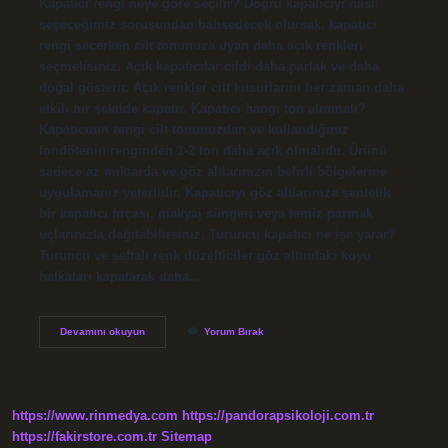
Kapatıcı rengi neye göre seçilir? Doğru kapatıcıyı nasıl
seçeceğimiz sorusundan bahsedecek olursak, kapatıcı
rengi seçerken cilt tonunuza uyan daha açık renkleri
seçmelisiniz. Açık kapatıcılar cildi daha parlak ve daha
doğal gösterir. Açık renkler cilt kusurlarını her zaman daha
etkili bir şekilde kapatır. Kapatıcı hangi ton alınmalı?
Kapatıcının rengi cilt tonunuzdan ve kullandığınız
fondötenin renginden 1-2 ton daha açık olmalıdır. Ürünü
sadece az miktarda ve göz altlarınızın belirli bölgelerine
uygulamanız yeterlidir. Kapatıcıyı göz altlarınıza sentetik
bir kapatıcı fırçası, makyaj süngeri veya temiz parmak
uçlarınızla dağıtabilirsiniz. Turuncu kapatıcı ne işe yarar?
Turuncu ve şeftali renk düzelticiler göz altındaki koyu
halkaları kapatarak daha…
Kapatıcı
Devamını okuyun
Yorum Bırak
Renkleri
Nedir
https://www.rinmedya.com
https://pandorapsikoloji.com.tr
https://fakirstore.com.tr
Sitemap