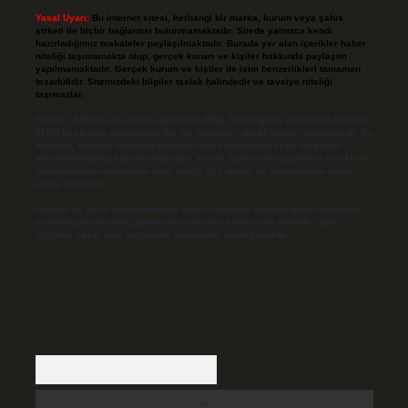
Yasal Uyarı:
Bu internet sitesi, herhangi bir marka, kurum veya şahıs
şirketi ile hiçbir bağlantısı bulunmamaktadır. Sitede yalnızca kendi
hazırladığımız makaleler paylaşılmaktadır. Burada yer alan içerikler haber
niteliği taşımamakta olup, gerçek kurum ve kişiler hakkında paylaşım
yapılmamaktadır. Gerçek kurum ve kişiler ile isim benzerlikleri tamamen
tesadüfidir. Sitemizdeki bilgiler taslak halindedir ve tavsiye niteliği
taşımazlar.
Sitemiz, 5651 Sayılı Kanun gereğince Bilgi Teknolojileri ve İletişim Kurumu
(BTK) tarafından onaylanmış bir Yer Sağlayıcı olarak hizmet vermektedir. Bu
nedenle, sitedeki içerikleri proaktif olarak denetleme veya araştırma
yükümlülüğümüz bulunmamaktadır. Ancak, üyelerimiz yazdıkları içeriklerin
sorumluluğunu taşımakta olup, siteye üye olarak bu sorumluluğu kabul
etmiş sayılırlar.
Hukuka ve yasal düzenlemelere aykırı olduğunu düşündüğünüz içerikleri,
backlinkpanelicomtr@gmail.com
adresine bildirmeniz halinde, ilgili
içerikler yasal süre içerisinde sitemizden kaldırılacaktır.
Arama