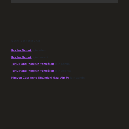
SON YORUMLAR
Ifak Ne Demek
için
admin
Ifak Ne Demek
için
Levent
Türlü Hangi Yörenin Yemeğidir
için
admin
Türlü Hangi Yörenin Yemeğidir
için
Açelya
Kimyon Çayı Anne Sütündeki Gazı Alır Mı
için
admin