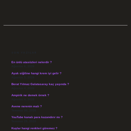
SIDEBAR
SON YAZILAR
En ünlü atasözleri nelerdir ?
Ağustos 6, 2026
Ayak siğiline hangi krem iyi gelir ?
Ağustos 5, 2026
Berat Yılmaz Galatasaray kaç yaşında ?
Ağustos 4, 2026
Ampirik ne demek örnek ?
Ağustos 4, 2026
Avene nerenin malı ?
Temmuz 30, 2026
YouTube kanalı para kazandırır mı ?
Temmuz 29, 2026
Kuşlar hangi renkleri göremez ?