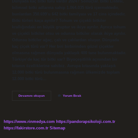
Dünyada kaç bitki türü vardır 2024? Sonuçlar. Bitki Listesi,
bilimsel bitki adlarına sahip 1.064.035 türü içermektedir,
bunlardan 350.699’u 642 bitki familyası ve 17 cins içindedir.
Bitki türleri kaça ayrılır? Tohum ve çiçekli bitkiler
krallığındaki en büyük gruptur ve ikiye ayrılır. Ayrıca tohum
ve çiçekli bitkiler otsu ve odunsu bitkiler olarak ikiye ayrılır.
Odunsu bitkiler ağaç, çalı ve çalılardan oluşur. Dünyada
kaç çiçek türü var? Her biri birbirinden güzel çiçekler
olmasına rağmen dünyada yaklaşık 400 tane bulunmaktadır.
Türkiye’de kaç tür bitki var? Biyoçeşitlilik açısından bir
kıtanın özelliklerine sahibiz. Avrupa kıtasında yaklaşık
12.000 bitki türü bulunmasına rağmen ülkemizde toplam
12.000 bitki türü…
Dünyada
Devamını okuyun
Yorum Bırak
Kaç
Tür
Bitki
Var
https://www.rinmedya.com
https://pandorapsikoloji.com.tr
https://fakirstore.com.tr
Sitemap