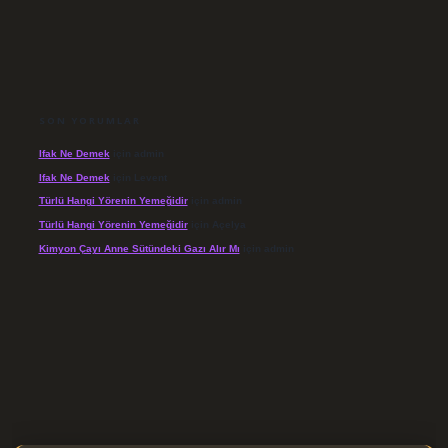
SON YORUMLAR
Ifak Ne Demek
için
admin
Ifak Ne Demek
için
Levent
Türlü Hangi Yörenin Yemeğidir
için
admin
Türlü Hangi Yörenin Yemeğidir
için
Açelya
Kimyon Çayı Anne Sütündeki Gazı Alır Mı
için
admin
/elexbett.net/
betexper.xyz