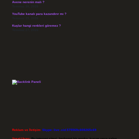
Avene nerenin malı ?
Temmuz 30, 2026
YouTube kanalı para kazandırır mı ?
Temmuz 29, 2026
Kuşlar hangi renkleri göremez ?
Temmuz 27, 2026
Reklam ve İletişim:
Skype: live:.cid.575569c608265c69
Yasal Uyarı:
Bu internet sitesi, herhangi bir marka, kurum veya şahıs