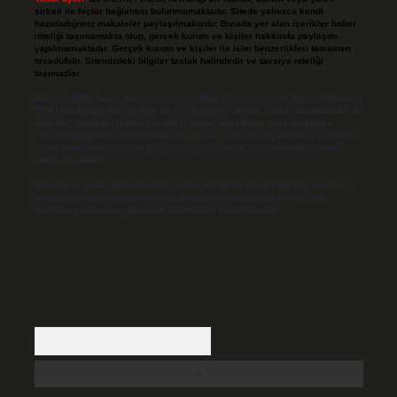
şirketi ile hiçbir bağlantısı bulunmamaktadır. Sitede yalnızca kendi
hazırladığımız makaleler paylaşılmaktadır. Burada yer alan içerikler haber
niteliği taşımamakta olup, gerçek kurum ve kişiler hakkında paylaşım
yapılmamaktadır. Gerçek kurum ve kişiler ile isim benzerlikleri tamamen
tesadüfidir. Sitemizdeki bilgiler taslak halindedir ve tavsiye niteliği
taşımazlar.
Sitemiz, 5651 Sayılı Kanun gereğince Bilgi Teknolojileri ve İletişim Kurumu
(BTK) tarafından onaylanmış bir Yer Sağlayıcı olarak hizmet vermektedir. Bu
nedenle, sitedeki içerikleri proaktif olarak denetleme veya araştırma
yükümlülüğümüz bulunmamaktadır. Ancak, üyelerimiz yazdıkları içeriklerin
sorumluluğunu taşımakta olup, siteye üye olarak bu sorumluluğu kabul
etmiş sayılırlar.
Hukuka ve yasal düzenlemelere aykırı olduğunu düşündüğünüz içerikleri,
backlinkpanelicomtr@gmail.com
adresine bildirmeniz halinde, ilgili
içerikler yasal süre içerisinde sitemizden kaldırılacaktır.
Arama