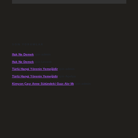
SON YORUMLAR
Ifak Ne Demek
için
admin
Ifak Ne Demek
için
Levent
Türlü Hangi Yörenin Yemeğidir
için
admin
Türlü Hangi Yörenin Yemeğidir
için
Açelya
Kimyon Çayı Anne Sütündeki Gazı Alır Mı
için
admin