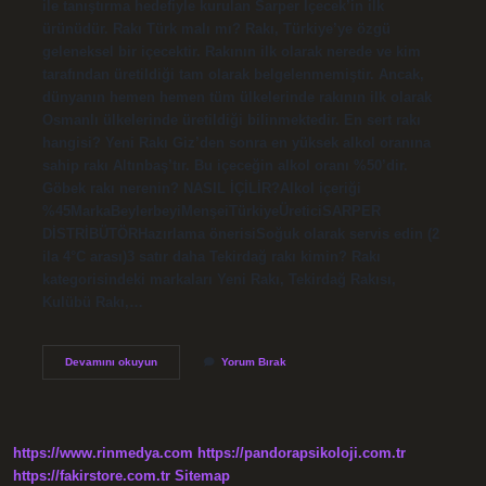
ile tanıştırma hedefiyle kurulan Sarper İçecek’in ilk
ürünüdür. Rakı Türk malı mı? Rakı, Türkiye’ye özgü
geleneksel bir içecektir. Rakının ilk olarak nerede ve kim
tarafından üretildiği tam olarak belgelenmemiştir. Ancak,
dünyanın hemen hemen tüm ülkelerinde rakının ilk olarak
Osmanlı ülkelerinde üretildiği bilinmektedir. En sert rakı
hangisi? Yeni Rakı Giz’den sonra en yüksek alkol oranına
sahip rakı Altınbaş’tır. Bu içeceğin alkol oranı %50’dir.
Göbek rakı nerenin? NASIL İÇİLİR?Alkol içeriği
%45Marka‎BeylerbeyiMenşei‎TürkiyeÜretici‎SARPER
DİSTRİBÜTÖRHazırlama önerisi‎Soğuk olarak servis edin (2
ila 4°C arası)3 satır daha Tekirdağ rakı kimin? Rakı
kategorisindeki markaları Yeni Rakı, Tekirdağ Rakısı,
Kulübü Rakı,…
Beylerbeyi
Devamını okuyun
Yorum Bırak
Rakı
Türk
Mü
https://www.rinmedya.com
https://pandorapsikoloji.com.tr
https://fakirstore.com.tr
Sitemap