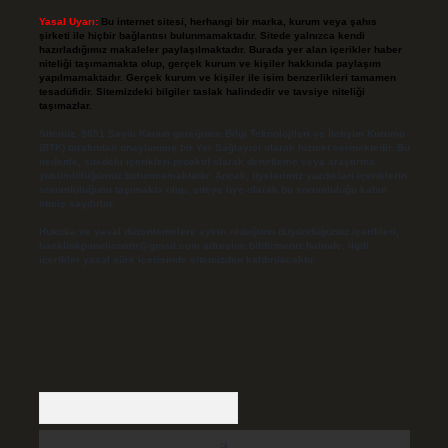
Yasal Uyarı:
Bu internet sitesi, herhangi bir marka, kurum veya şahıs
şirketi ile hiçbir bağlantısı bulunmamaktadır. Sitede yalnızca kendi
hazırladığımız makaleler paylaşılmaktadır. Burada yer alan içerikler haber
niteliği taşımamakta olup, gerçek kurum ve kişiler hakkında paylaşım
yapılmamaktadır. Gerçek kurum ve kişiler ile isim benzerlikleri tamamen
tesadüfidir. Sitemizdeki bilgiler taslak halindedir ve tavsiye niteliği
taşımazlar.
Sitemiz, 5651 Sayılı Kanun gereğince Bilgi Teknolojileri ve İletişim Kurumu
(BTK) tarafından onaylanmış bir Yer Sağlayıcı olarak hizmet vermektedir. Bu
nedenle, sitedeki içerikleri proaktif olarak denetleme veya araştırma
yükümlülüğümüz bulunmamaktadır. Ancak, üyelerimiz yazdıkları içeriklerin
sorumluluğunu taşımakta olup, siteye üye olarak bu sorumluluğu kabul
etmiş sayılırlar.
Hukuka ve yasal düzenlemelere aykırı olduğunu düşündüğünüz içerikleri,
backlinkpanelicomtr@gmail.com
adresine bildirmeniz halinde, ilgili
içerikler yasal süre içerisinde sitemizden kaldırılacaktır.
Arama