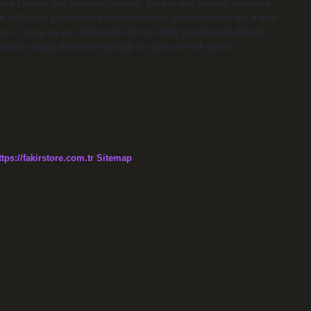
e Türkiye’den ayrılmak istemiş, Bulgaristan sınırını geçmeye
an milliyetçi gerekçelerle öldürülmüştür. Sabahattin Ali’nin hapse
 V, yazar ve şair Sabahattin Ali’nin 1933 yılında halk dilinde
 tutuklu olduğu dönemde yazdığı ve adını vermek yerine
ttps://fakirstore.com.tr
Sitemap