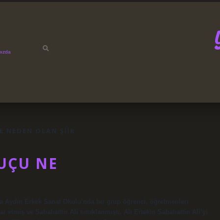
mızda
E NEDEN OLAN ŞIIR
UÇU NE
da Aydın Erkek Sanat Okulu’nda bir grup öğrenci, öğretmenleri
r etmiş ve Sabahattin Ali tutuklanmıştı. Ali Ertekin Sabahattin Ali’yi