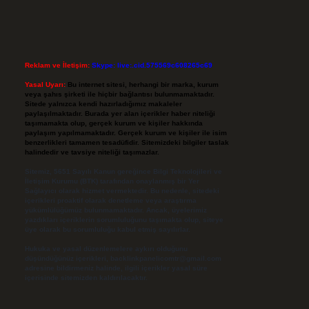
Reklam ve İletişim:
Skype: live:.cid.575569c608265c69
Yasal Uyarı:
Bu internet sitesi, herhangi bir marka, kurum
veya şahıs şirketi ile hiçbir bağlantısı bulunmamaktadır.
Sitede yalnızca kendi hazırladığımız makaleler
paylaşılmaktadır. Burada yer alan içerikler haber niteliği
taşımamakta olup, gerçek kurum ve kişiler hakkında
paylaşım yapılmamaktadır. Gerçek kurum ve kişiler ile isim
benzerlikleri tamamen tesadüfidir. Sitemizdeki bilgiler taslak
halindedir ve tavsiye niteliği taşımazlar.
Sitemiz, 5651 Sayılı Kanun gereğince Bilgi Teknolojileri ve
İletişim Kurumu (BTK) tarafından onaylanmış bir Yer
Sağlayıcı olarak hizmet vermektedir. Bu nedenle, sitedeki
içerikleri proaktif olarak denetleme veya araştırma
yükümlülüğümüz bulunmamaktadır. Ancak, üyelerimiz
yazdıkları içeriklerin sorumluluğunu taşımakta olup, siteye
üye olarak bu sorumluluğu kabul etmiş sayılırlar.
Hukuka ve yasal düzenlemelere aykırı olduğunu
düşündüğünüz içerikleri,
backlinkpanelicomtr@gmail.com
adresine bildirmeniz halinde, ilgili içerikler yasal süre
içerisinde sitemizden kaldırılacaktır.