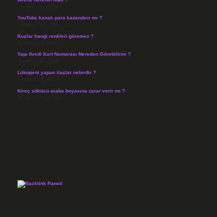
Temmuz 30, 2026
YouTube kanalı para kazandırır mı ?
Temmuz 29, 2026
Kuşlar hangi renkleri göremez ?
Temmuz 27, 2026
Yapı Kredi Kart Numarası Nereden Görebilirim ?
Temmuz 26, 2026
Lökopeni yapan ilaçlar nelerdir ?
Temmuz 25, 2026
Kireç sökücü araba boyasına zarar verir mi ?
Temmuz 25, 2026