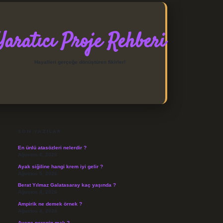
Yaratıcı Proje Rehberi
Hayalleri gerçeğe dönüştüren fikirler!
SIDEBAR
https://elexbett.net/
betexpe
SON YAZILAR
En ünlü atasözleri nelerdir ?
Ağustos 6, 2026
Ayak siğiline hangi krem iyi gelir ?
Ağustos 5, 2026
Berat Yılmaz Galatasaray kaç yaşında ?
Ağustos 4, 2026
Ampirik ne demek örnek ?
Ağustos 4, 2026
Avene nerenin malı ?