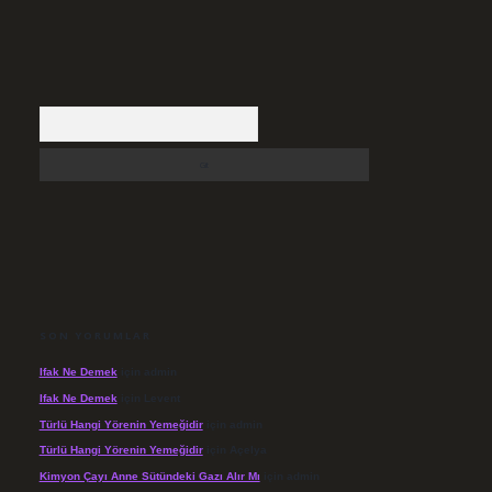
Arama
SON YORUMLAR
Ifak Ne Demek
için
admin
Ifak Ne Demek
için
Levent
Türlü Hangi Yörenin Yemeğidir
için
admin
Türlü Hangi Yörenin Yemeğidir
için
Açelya
Kimyon Çayı Anne Sütündeki Gazı Alır Mı
için
admin