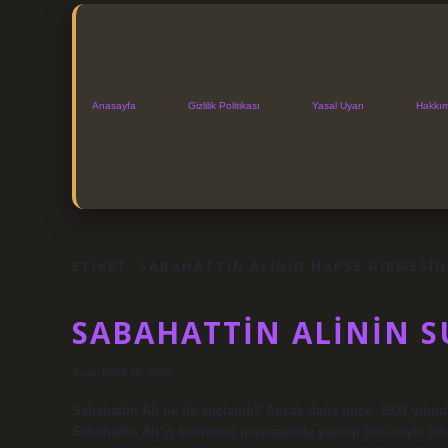
Anasayfa
Gizlilik Politikası
Yasal Uyarı
Hakkı
ETIKET:
SABAHATTIN ALININ HAPSE GIRMESIN
SABAHATTIN ALININ S
Tarih: Eylül 25, 2024
Sabahattin Ali ne ile suçlandı? Ancak daha önce, 1931 yılın
Sabahattin Ali’yi komünist propaganda yaptığı iddiasıyla ihba