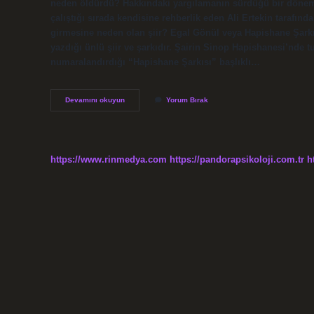
neden öldürdü? Hakkındaki yargılamanın sürdüğü bir dönemd
çalıştığı sırada kendisine rehberlik eden Ali Ertekin tarafınd
girmesine neden olan şiir? Egal Gönül veya Hapishane Şarkısı
yazdığı ünlü şiir ve şarkıdır. Şairin Sinop Hapishanesi’nde
numaralandırdığı “Hapishane Şarkısı” başlıklı…
Sabahattin
Devamını okuyun
Yorum Bırak
Alinin
Suçu
Ne
https://www.rinmedya.com
https://pandorapsikoloji.com.tr
h